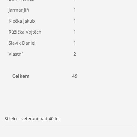
Jarmar Jiří
1
Klečka Jakub
1
Růžička Vojtěch
1
Slavík Daniel
1
Vlastní
2
Celkem
49
Střelci - veteráni nad 40 let