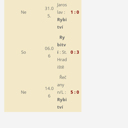
Jaros
31.0
Ne
lav :
1 : 0
5.
Rybi
tví
Ry
bitv
06.0
So
í
: St.
0 : 3
6
Hrad
iště
Řeč
any
14.0
Ne
n/L :
5 : 0
6
Rybi
tví