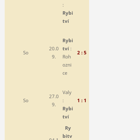
:
Rybi
tví
Rybi
20.0
tví
:
So
2 : 5
9.
Roh
ozni
ce
Valy
27.0
So
:
1 : 1
9.
Rybi
tví
Ry
bitv