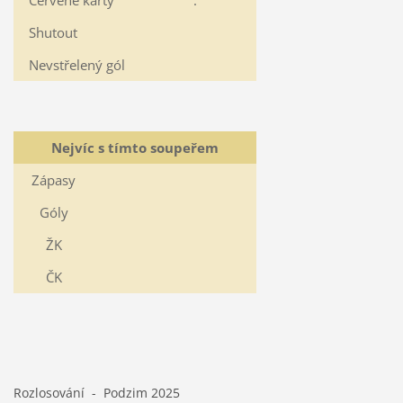
Červené karty
:
Shutout
Nevstřelený gól
Nejvíc s tímto soupeřem
Zápasy
Góly
ŽK
ČK
Rozlosování - Podzim 2025