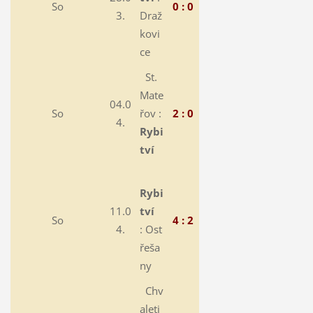
So
0 : 0
3.
Draž
kovi
ce
St.
Mate
04.0
So
řov :
2 : 0
4.
Rybi
tví
Rybi
11.0
tví
So
4 : 2
4.
:
Ost
řeša
ny
Chv
aleti