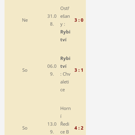
Ostř
31.0
ešan
Ne
3 : 0
8.
y :
Rybi
tví
Rybi
06.0
tví
So
3 : 1
9.
:
Chv
aleti
ce
Horn
í
13.0
Ředi
So
4 : 2
9.
ce B