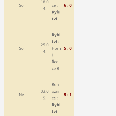
18.0
So
ce :
6 : 0
4.
Rybi
tví
Rybi
tví
:
25.0
So
Horn
5 : 0
4.
í
Ředi
ce B
Roh
03.0
ozni
Ne
5 : 1
5.
ce :
Rybi
tví