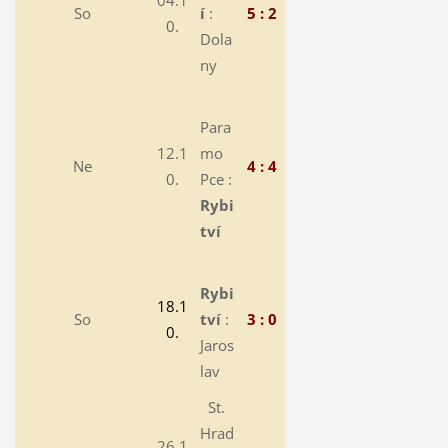
04.1
So
í
:
5 : 2
0.
Dola
ny
Para
12.1
mo
Ne
4 : 4
0.
Pce :
Rybi
tví
Rybi
18.1
So
tví
:
3 : 0
0.
Jaros
lav
St.
Hrad
26.1