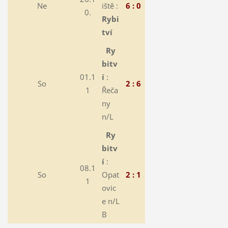
Ne
iště :
6 : 0
0.
Rybi
tví
Ry
bitv
01.1
í
:
So
2 : 6
1
Řeča
ny
n/L
Ry
bitv
í
:
08.1
So
Opat
2 : 1
1
ovic
e n/L
B