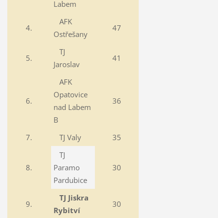
Labem
AFK
4.
47
Ostřešany
TJ
5.
41
Jaroslav
AFK
Opatovice
6.
36
nad Labem
B
7.
TJ Valy
35
TJ
8.
Paramo
30
Pardubice
TJ Jiskra
9.
30
Rybitví