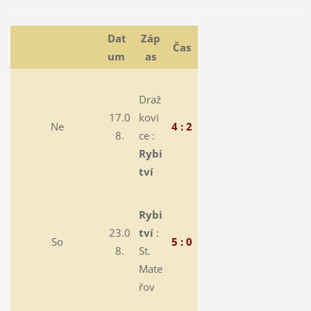
Dat
Záp
Čas
um
as
Draž
17.0
kovi
Ne
4 : 2
8.
ce :
Rybi
tví
Rybi
23.0
tví
:
So
5 : 0
8.
St.
Mate
řov