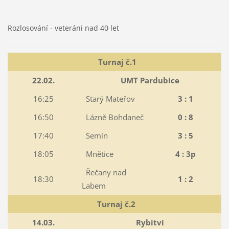
Rozlosování - veteráni nad 40 let
Turnaj č.1
22.02.
UMT Pardubice
16:25
Starý Mateřov
3 : 1
16:50
Lázně Bohdaneč
0 : 8
17:40
Semín
3 : 5
18:05
Mnětice
4 : 3p
Řečany nad
18:30
1 : 2
Labem
Turnaj č.2
14.03.
Rybitví