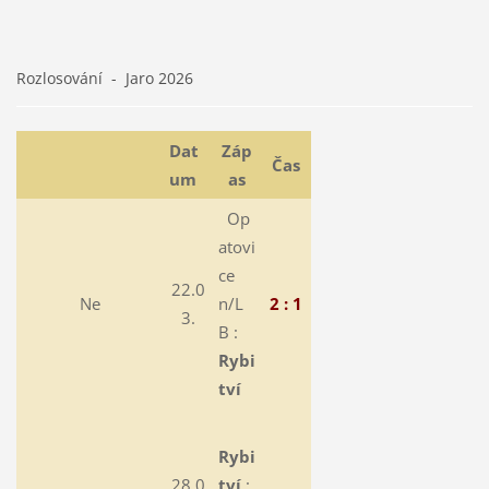
Rozlosování - Jaro 2026
Dat
Záp
Čas
um
as
Op
atovi
ce
22.0
Ne
n/L
2 : 1
3.
B :
Rybi
tví
Rybi
28.0
tví
: