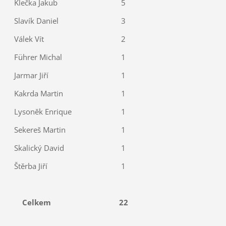
Klečka Jakub
5
Slavík Daniel
3
Válek Vít
2
Führer Michal
1
Jarmar Jiří
1
Kakrda Martin
1
Lysoněk Enrique
1
Sekereš Martin
1
Skalický David
1
Štěrba Jiří
1
Celkem
22