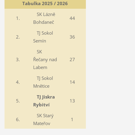
Tabulka 2025 / 2026
SK Lázně
1.
44
Bohdaneč
TJ Sokol
2.
36
Semín
SK
3.
Řečany nad
27
Labem
TJ Sokol
4.
14
Mnětice
TJ Jiskra
5.
13
Rybitví
SK Starý
6.
1
Mateřov