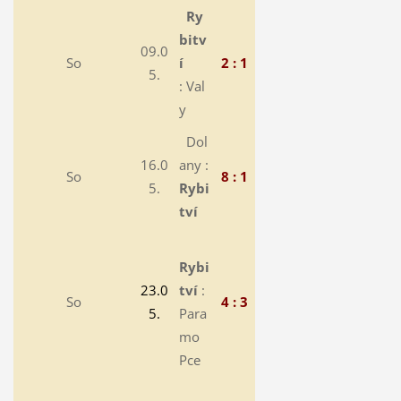
Ry
bitv
09.0
So
í
2 : 1
5.
: Val
y
Dol
16.0
any :
So
8 : 1
5.
Rybi
tví
Rybi
23.0
tví
:
So
4 : 3
5.
Para
mo
Pce