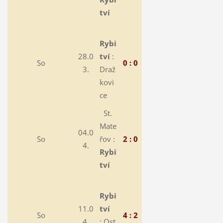
tví
Rybi
28.0
tví
:
So
0 : 0
3.
Draž
kovi
ce
St.
Mate
04.0
So
řov :
2 : 0
4.
Rybi
tví
Rybi
11.0
tví
So
4 : 2
4.
:
Ost