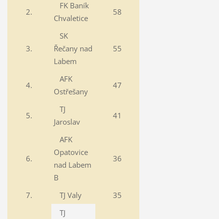
FK Baník
2.
58
Chvaletice
SK
3.
Řečany nad
55
Labem
AFK
4.
47
Ostřešany
TJ
5.
41
Jaroslav
AFK
Opatovice
6.
36
nad Labem
B
7.
TJ Valy
35
TJ