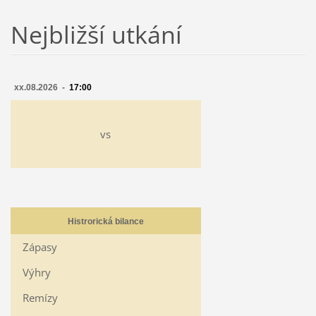
Nejbližší utkání
xx.08.2026 -
17:00
vs
Histrorická bilance
Zápasy
Výhry
Remízy