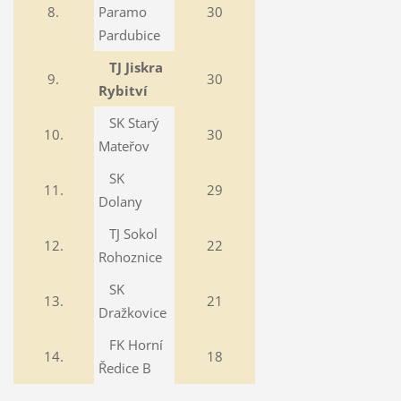
8.
Paramo
30
Pardubice
TJ Jiskra
9.
30
Rybitví
SK Starý
10.
30
Mateřov
SK
11.
29
Dolany
TJ Sokol
12.
22
Rohoznice
SK
13.
21
Dražkovice
FK Horní
14.
18
Ředice B