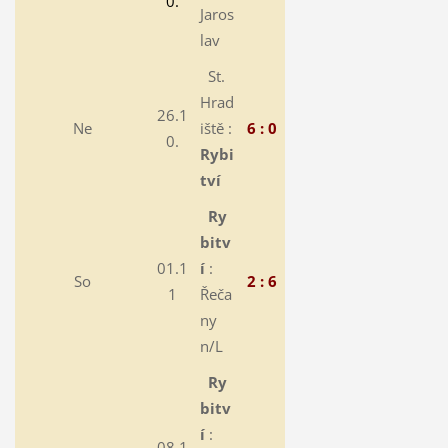
0.
Jaros
lav
St.
Hrad
26.1
Ne
iště :
6 : 0
0.
Rybi
tví
Ry
bitv
01.1
í
:
So
2 : 6
1
Řeča
ny
n/L
Ry
bitv
í
:
08.1