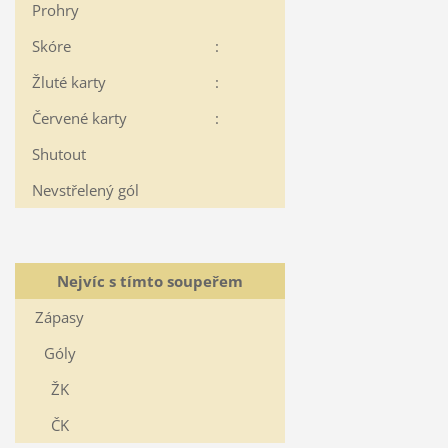
Prohry
Skóre
:
Žluté karty
:
Červené karty
:
Shutout
Nevstřelený gól
Nejvíc s tímto soupeřem
Zápasy
Góly
ŽK
ČK