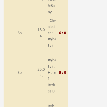
řeša
ny
Chv
aleti
18.0
So
ce :
6 : 0
4.
Rybi
tví
Rybi
tví
:
25.0
So
Horn
5 : 0
4.
í
Ředi
ce B
Roh