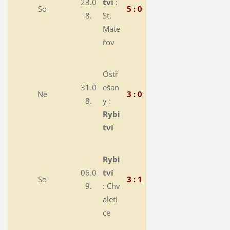
23.0
tví
:
So
5 : 0
8.
St.
Mate
řov
Ostř
31.0
ešan
Ne
3 : 0
8.
y :
Rybi
tví
Rybi
06.0
tví
So
3 : 1
9.
:
Chv
aleti
ce