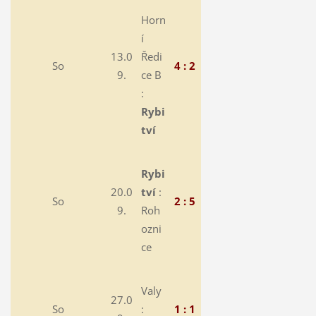
Horn
í
13.0
Ředi
So
4 : 2
9.
ce B
:
Rybi
tví
Rybi
20.0
tví
:
So
2 : 5
9.
Roh
ozni
ce
Valy
27.0
So
:
1 : 1