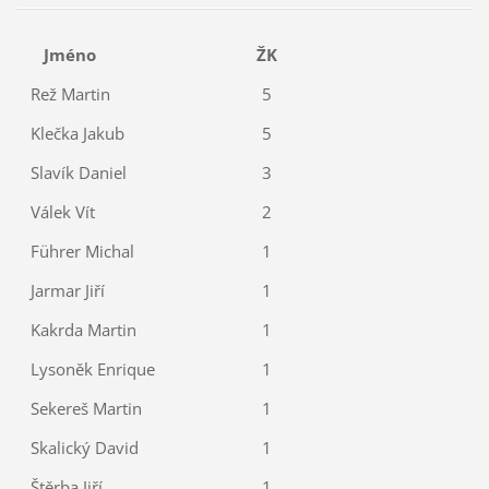
Jméno
ŽK
Rež Martin
5
Klečka Jakub
5
Slavík Daniel
3
Válek Vít
2
Führer Michal
1
Jarmar Jiří
1
Kakrda Martin
1
Lysoněk Enrique
1
Sekereš Martin
1
Skalický David
1
Štěrba Jiří
1