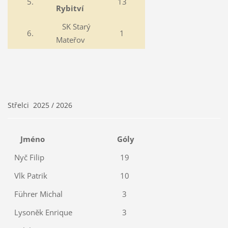
5.
13
Rybitví
SK Starý
6.
1
Mateřov
Střelci 2025 / 2026
Jméno
Góly
Nyč Filip
19
Vlk Patrik
10
Führer Michal
3
Lysoněk Enrique
3