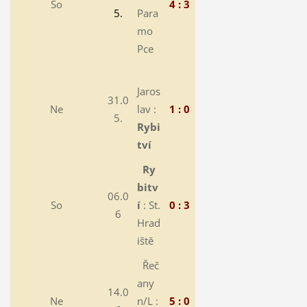
So
4 : 3
5.
Para
mo
Pce
Jaros
31.0
Ne
lav :
1 : 0
5.
Rybi
tví
Ry
bitv
06.0
So
í
: St.
0 : 3
6
Hrad
iště
Řeč
any
14.0
Ne
n/L :
5 : 0