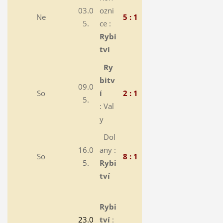
03.0
ozni
Ne
5 : 1
5.
ce :
Rybi
tví
Ry
bitv
09.0
So
í
2 : 1
5.
: Val
y
Dol
16.0
any :
So
8 : 1
5.
Rybi
tví
Rybi
23.0
tví
: