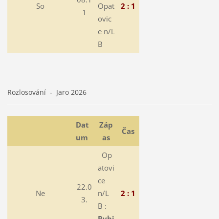
So
Opat
2 : 1
1
ovic
e n/L
B
Rozlosování - Jaro 2026
Dat
Záp
Čas
um
as
Op
atovi
ce
22.0
Ne
n/L
2 : 1
3.
B :
Rybi