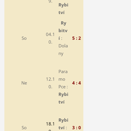
9.
Rybi
tví
Ry
bitv
04.1
So
í
:
5 : 2
0.
Dola
ny
Para
12.1
mo
Ne
4 : 4
0.
Pce :
Rybi
tví
Rybi
18.1
So
tví
:
3 : 0