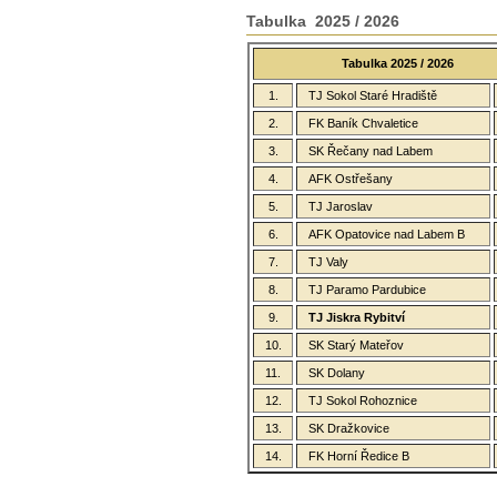
Tabulka 2025 / 2026
Tabulka 2025 / 2026
1.
TJ Sokol Staré Hradiště
2.
FK Baník Chvaletice
3.
SK Řečany nad Labem
4.
AFK Ostřešany
5.
TJ Jaroslav
6.
AFK Opatovice nad Labem B
7.
TJ Valy
8.
TJ Paramo Pardubice
9.
TJ Jiskra Rybitví
10.
SK Starý Mateřov
11.
SK Dolany
12.
TJ Sokol Rohoznice
13.
SK Dražkovice
14.
FK Horní Ředice B