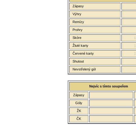
Zápasy
Výhry
Remízy
Prohry
Skóre
Žluté karty
Červené karty
Shutout
Nevstřelený gól
Nejvíc s tímto soupeřem
Zápasy
Góly
ŽK
ČK