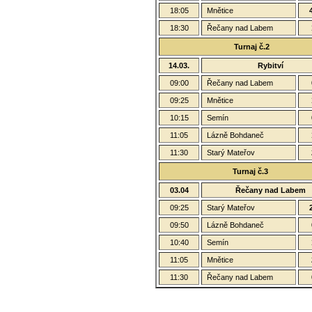
18:05
Mnětice
18:30
Řečany nad Labem
Turnaj č.2
14.03.
Rybitví
09:00
Řečany nad Labem
09:25
Mnětice
10:15
Semín
11:05
Lázně Bohdaneč
11:30
Starý Mateřov
Turnaj č.3
03.04
Řečany nad Labem
09:25
Starý Mateřov
09:50
Lázně Bohdaneč
10:40
Semín
11:05
Mnětice
11:30
Řečany nad Labem