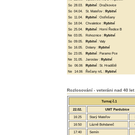
So
28.03.
Rybitví
: Dražkovice
So
04.04.
St. Mateřov :
Rybitví
So
11.04.
Rybitví
:
Ostřešany
So
18.04.
Chvaletice :
Rybitví
So
25.04.
Rybitví
: Horní Ředice B
Ne
03.05.
Rohoznice :
Rybitví
So
09.05.
Rybitví
: Valy
So
16.05.
Dolany :
Rybitví
So
23.05.
Rybitví
: Paramo Pce
Ne
31.05.
Jaroslav :
Rybitví
So
06.06
Rybitví
: St. Hradiště
Ne
14.06
Řečany n/L :
Rybitví
Rozlosování - veteráni nad 40 let
Turnaj č.1
22.02.
UMT Pardubice
16:25
Starý Mateřov
16:50
Lázně Bohdaneč
17:40
Semín