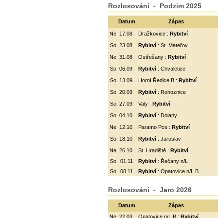
Rozlosování - Podzim 2025
Datum
Zápas
Ne
17.08.
Dražkovice :
Rybitví
So
23.08.
Rybitví
: St. Mateřov
Ne
31.08.
Ostřešany :
Rybitví
So
06.09.
Rybitví
:
Chvaletice
So
13.09.
Horní Ředice B :
Rybitví
So
20.09.
Rybitví
: Rohoznice
So
27.09.
Valy :
Rybitví
So
04.10.
Rybitví
: Dolany
Ne
12.10.
Paramo Pce :
Rybitví
So
18.10.
Rybitví
: Jaroslav
Ne
26.10.
St. Hradiště :
Rybitví
So
01.11
Rybitví
: Řečany n/L
So
08.11
Rybitví
: Opatovice n/L B
Rozlosování - Jaro 2026
Datum
Zápas
Ne
22.03.
Opatovice n/L B :
Rybitví