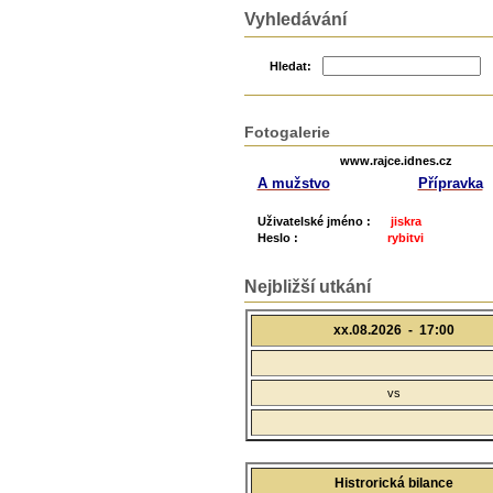
Vyhledávání
Hledat:
Fotogalerie
www.rajce.idnes.cz
A mužstvo
Přípravka
Uživatelské jméno :
jiskra
Heslo :
rybitvi
Nejbližší utkání
xx.08.2026 -
17:00
vs
Histrorická bilance