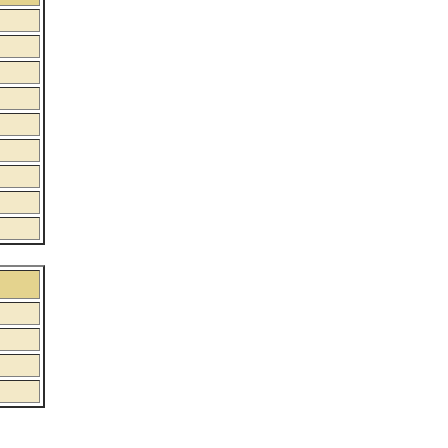
:
:
: