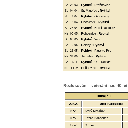
So
28.03.
Rybitví
: Dražkovice
So
04.04.
St. Mateřov :
Rybitví
So
11.04.
Rybitví
:
Ostřešany
So
18.04.
Chvaletice :
Rybitví
So
25.04.
Rybitví
: Horní Ředice B
Ne
03.05.
Rohoznice :
Rybitví
So
09.05.
Rybitví
: Valy
So
16.05.
Dolany :
Rybitví
So
23.05.
Rybitví
: Paramo Pce
Ne
31.05.
Jaroslav :
Rybitví
So
06.06
Rybitví
: St. Hradiště
Ne
14.06
Řečany n/L :
Rybitví
Rozlosování - veteráni nad 40 let
Turnaj č.1
22.02.
UMT Pardubice
16:25
Starý Mateřov
16:50
Lázně Bohdaneč
17:40
Semín