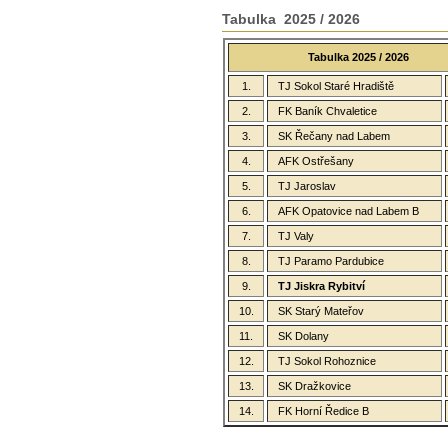
Tabulka 2025 / 2026
Tabulka 2025 / 2026
1.
TJ Sokol Staré Hradiště
2.
FK Baník Chvaletice
3.
SK Řečany nad Labem
4.
AFK Ostřešany
5.
TJ Jaroslav
6.
AFK Opatovice nad Labem B
7.
TJ Valy
8.
TJ Paramo Pardubice
9.
TJ Jiskra Rybitví
10.
SK Starý Mateřov
11.
SK Dolany
12.
TJ Sokol Rohoznice
13.
SK Dražkovice
14.
FK Horní Ředice B