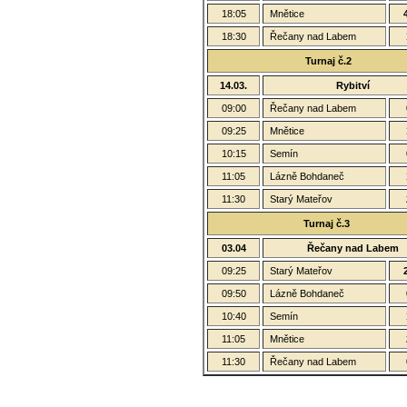
18:05
Mnětice
18:30
Řečany nad Labem
Turnaj č.2
14.03.
Rybitví
09:00
Řečany nad Labem
09:25
Mnětice
10:15
Semín
11:05
Lázně Bohdaneč
11:30
Starý Mateřov
Turnaj č.3
03.04
Řečany nad Labem
09:25
Starý Mateřov
09:50
Lázně Bohdaneč
10:40
Semín
11:05
Mnětice
11:30
Řečany nad Labem