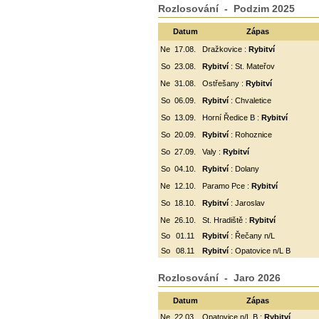
Rozlosování - Podzim 2025
Datum
Zápas
Ne
17.08.
Dražkovice :
Rybitví
So
23.08.
Rybitví
: St. Mateřov
Ne
31.08.
Ostřešany :
Rybitví
So
06.09.
Rybitví
:
Chvaletice
So
13.09.
Horní Ředice B :
Rybitví
So
20.09.
Rybitví
: Rohoznice
So
27.09.
Valy :
Rybitví
So
04.10.
Rybitví
: Dolany
Ne
12.10.
Paramo Pce :
Rybitví
So
18.10.
Rybitví
: Jaroslav
Ne
26.10.
St. Hradiště :
Rybitví
So
01.11
Rybitví
: Řečany n/L
So
08.11
Rybitví
: Opatovice n/L B
Rozlosování - Jaro 2026
Datum
Zápas
Ne
22.03.
Opatovice n/L B :
Rybitví