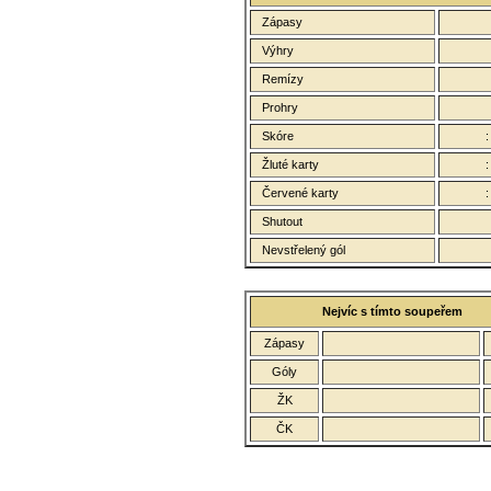
Zápasy
Výhry
Remízy
Prohry
Skóre
Žluté karty
Červené karty
Shutout
Nevstřelený gól
Nejvíc s tímto soupeřem
Zápasy
Góly
ŽK
ČK