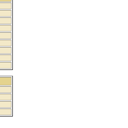
:
:
: