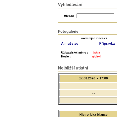
Vyhledávání
Hledat:
Fotogalerie
www.rajce.idnes.cz
A mužstvo
Přípravka
Uživatelské jméno :
jiskra
Heslo :
rybitvi
Nejbližší utkání
xx.08.2026 -
17:00
vs
Histrorická bilance