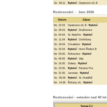
So
08.11
Rybitví
: Opatovice n/L B
Rozlosování - Jaro 2026
Datum
Zápas
Ne
22.03.
Opatovice n/L B :
Rybitví
So
28.03.
Rybitví
: Dražkovice
So
04.04.
St. Mateřov :
Rybitví
So
11.04.
Rybitví
:
Ostřešany
So
18.04.
Chvaletice :
Rybitví
So
25.04.
Rybitví
: Horní Ředice B
Ne
03.05.
Rohoznice :
Rybitví
So
09.05.
Rybitví
: Valy
So
16.05.
Dolany :
Rybitví
So
23.05.
Rybitví
: Paramo Pce
Ne
31.05.
Jaroslav :
Rybitví
So
06.06
Rybitví
: St. Hradiště
Ne
14.06
Řečany n/L :
Rybitví
Rozlosování - veteráni nad 40 let
Turnaj č.1