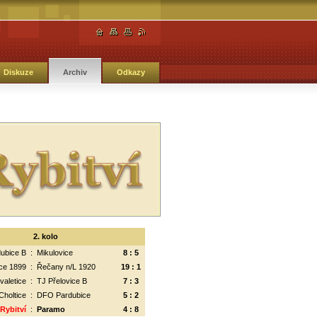
Diskuze
Archiv
Odkazy
2. kolo
ubice B
:
Mikulovice
8 : 5
ce 1899
:
Řečany n/L 1920
19 : 1
valetice
:
TJ Přelovice B
7 : 3
Choltice
:
DFO Pardubice
5 : 2
 Rybitví
:
Paramo
4 : 8