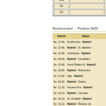
ŽK
ČK
Rozlosování - Podzim 2025
Datum
Zápas
Ne
17.08.
Dražkovice :
Rybitví
So
23.08.
Rybitví
: St. Mateřov
Ne
31.08.
Ostřešany :
Rybitví
So
06.09.
Rybitví
:
Chvaletice
So
13.09.
Horní Ředice B :
Rybitví
So
20.09.
Rybitví
: Rohoznice
So
27.09.
Valy :
Rybitví
So
04.10.
Rybitví
: Dolany
Ne
12.10.
Paramo Pce :
Rybitví
So
18.10.
Rybitví
: Jaroslav
Ne
26.10.
St. Hradiště :
Rybitví
So
01.11
Rybitví
: Řečany n/L