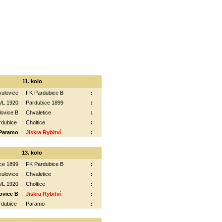
11. kolo
kulovice
:
FK Pardubice B
:
/L 1920
:
Pardubice 1899
:
lovice B
:
Chvaletice
:
rdubice
:
Choltice
:
Paramo
:
Jiskra Rybitví
:
13. kolo
ce 1899
:
FK Pardubice B
:
kulovice
:
Chvaletice
:
/L 1920
:
Choltice
:
ovice B
:
Jiskra Rybitví
:
rdubice
:
Paramo
: