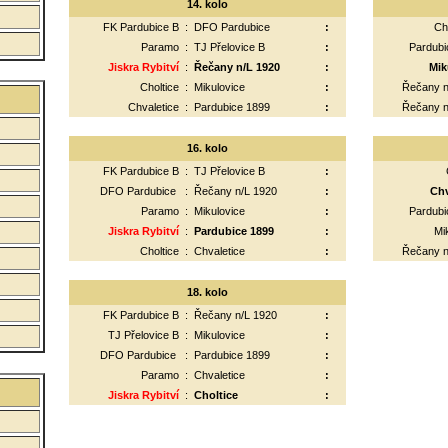
14. kolo
FK Pardubice B
:
DFO Pardubice
:
Ch
Paramo
:
TJ Přelovice B
:
Pardubi
Jiskra Rybitví
:
Řečany n/L 1920
:
Mik
Choltice
:
Mikulovice
:
Řečany n
Chvaletice
:
Pardubice 1899
:
Řečany n
16. kolo
FK Pardubice B
:
TJ Přelovice B
:
DFO Pardubice
:
Řečany n/L 1920
:
Chv
Paramo
:
Mikulovice
:
Pardubi
Jiskra Rybitví
:
Pardubice 1899
:
Mi
:
Choltice
:
Chvaletice
:
Řečany n
:
:
18. kolo
FK Pardubice B
:
Řečany n/L 1920
:
TJ Přelovice B
:
Mikulovice
:
DFO Pardubice
:
Pardubice 1899
:
Paramo
:
Chvaletice
:
Jiskra Rybitví
:
Choltice
: