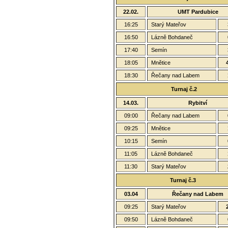
22.02.
UMT Pardubice
16:25
Starý Mateřov
16:50
Lázně Bohdaneč
17:40
Semín
18:05
Mnětice
18:30
Řečany nad Labem
Turnaj č.2
14.03.
Rybitví
09:00
Řečany nad Labem
09:25
Mnětice
10:15
Semín
11:05
Lázně Bohdaneč
11:30
Starý Mateřov
Turnaj č.3
03.04
Řečany nad Labem
09:25
Starý Mateřov
09:50
Lázně Bohdaneč