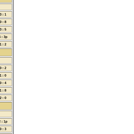
3 : 1
0 : 8
3 : 5
4 : 3p
1 : 2
0 : 2
1 : 0
0 : 4
1 : 8
2 : 0
2 : 1p
0 : 3