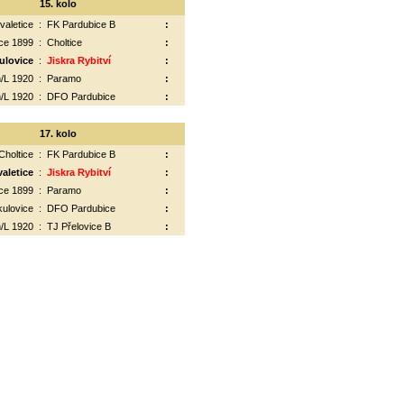
15. kolo
valetice
:
FK Pardubice B
:
ce 1899
:
Choltice
:
ulovice
:
Jiskra Rybitví
:
/L 1920
:
Paramo
:
/L 1920
:
DFO Pardubice
:
17. kolo
Choltice
:
FK Pardubice B
:
aletice
:
Jiskra Rybitví
:
ce 1899
:
Paramo
:
kulovice
:
DFO Pardubice
:
/L 1920
:
TJ Přelovice B
: