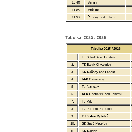
10:40
Semín
11:05
Mnětice
11:30
Řečany nad Labem
Tabulka 2025 / 2026
Tabulka 2025 / 2026
1.
TJ Sokol Staré Hradiště
2.
FK Baník Chvaletice
3.
SK Řečany nad Labem
4.
AFK Ostřešany
5.
TJ Jaroslav
6.
AFK Opatovice nad Labem B
7.
TJ Valy
8.
TJ Paramo Pardubice
9.
TJ Jiskra Rybitví
10.
SK Starý Mateřov
11.
SK Dolany