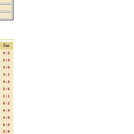
Čas
4 : 2
5 : 0
3 : 0
3 : 1
4 : 2
2 : 5
1 : 1
5 : 2
4 : 4
3 : 0
6 : 0
2 : 6