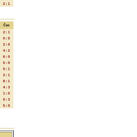
2 : 1
Čas
2 : 1
0 : 0
2 : 0
4 : 2
6 : 0
5 : 0
5 : 1
2 : 1
8 : 1
4 : 3
1 : 0
0 : 3
5 : 0