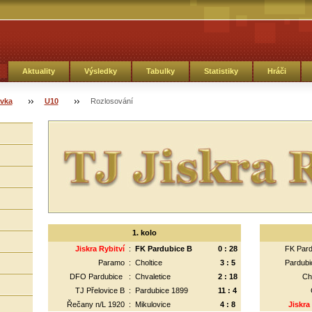
Aktuality
Výsledky
Tabulky
Statistiky
Hráči
avka
U10
Rozlosování
1. kolo
Jiskra Rybitví
:
FK Pardubice B
0 : 28
FK Pard
Paramo
:
Choltice
3 : 5
Pardubi
DFO Pardubice
:
Chvaletice
2 : 18
Ch
TJ Přelovice B
:
Pardubice 1899
11 : 4
Řečany n/L 1920
:
Mikulovice
4 : 8
Jiskra