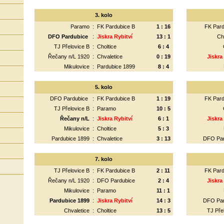
3. kolo
Paramo
:
FK Pardubice B
1 : 16
FK Pard
DFO Pardubice
:
Jiskra Rybitví
13 : 1
Ch
TJ Přelovice B
:
Choltice
6 : 4
Řečany n/L 1920
:
Chvaletice
0 : 19
Jiskra
Mikulovice
:
Pardubice 1899
8 : 4
5. kolo
DFO Pardubice
:
FK Pardubice B
1 : 19
FK Pard
TJ Přelovice B
:
Paramo
10 : 5
Řečany n/L
:
Jiskra Rybitví
6 : 1
Jiskra
Mikulovice
:
Choltice
5 : 3
Pardubice 1899
:
Chvaletice
3 : 13
DFO Pa
7. kolo
TJ Přelovice B
:
FK Pardubice B
2 : 11
FK Pard
Řečany n/L 1920
:
DFO Pardubice
2 : 4
Jiskra
Mikulovice
:
Paramo
11 : 1
Pardubice 1899
:
Jiskra Rybitví
14 : 3
DFO Pa
Chvaletice
:
Choltice
13 : 5
TJ Pře