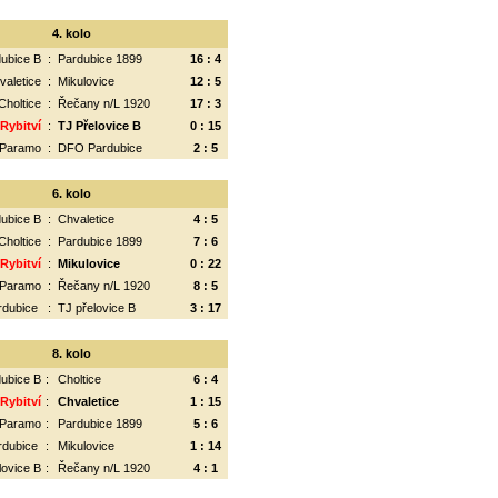
4. kolo
ubice B
:
Pardubice 1899
16 : 4
valetice
:
Mikulovice
12 : 5
Choltice
:
Řečany n/L 1920
17 : 3
 Rybitví
:
TJ Přelovice B
0 : 15
Paramo
:
DFO Pardubice
2 : 5
6. kolo
ubice B
:
Chvaletice
4 : 5
Choltice
:
Pardubice 1899
7 : 6
 Rybitví
:
Mikulovice
0 : 22
Paramo
:
Řečany n/L 1920
8 : 5
rdubice
:
TJ přelovice B
3 : 17
8. kolo
ubice B
:
Choltice
6 : 4
 Rybitví
:
Chvaletice
1 : 15
Paramo
:
Pardubice 1899
5 : 6
rdubice
:
Mikulovice
1 : 14
lovice B
:
Řečany n/L 1920
4 : 1