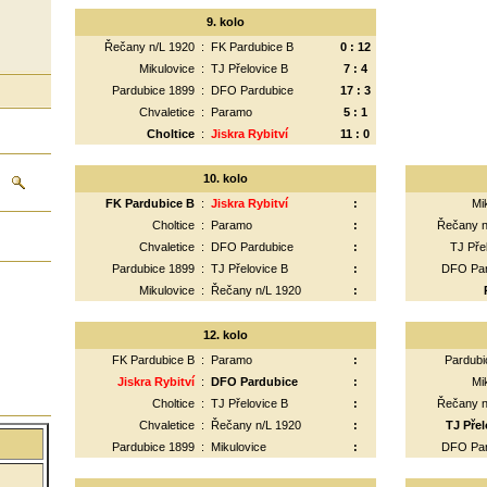
9. kolo
Řečany n/L 1920
:
FK Pardubice B
0 : 12
Mikulovice
:
TJ Přelovice B
7 : 4
Pardubice 1899
:
DFO Pardubice
17 : 3
Chvaletice
:
Paramo
5 : 1
Choltice
:
Jiskra Rybitví
11 : 0
10. kolo
FK Pardubice B
:
Jiskra Rybitví
:
Mi
Choltice
:
Paramo
:
Řečany n
Chvaletice
:
DFO Pardubice
:
TJ Pře
Pardubice 1899
:
TJ Přelovice B
:
DFO Pa
Mikulovice
:
Řečany n/L 1920
:
12. kolo
FK Pardubice B
:
Paramo
:
Pardubi
Jiskra Rybitví
:
DFO Pardubice
:
Mi
Choltice
:
TJ Přelovice B
:
Řečany n
Chvaletice
:
Řečany n/L 1920
:
TJ Přel
Pardubice 1899
:
Mikulovice
:
DFO Pa