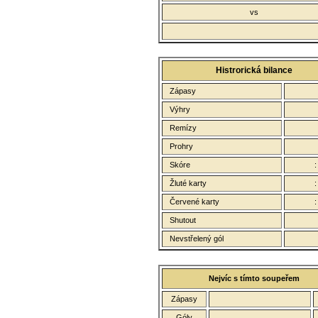
vs
Histrorická bilance
Zápasy
Výhry
Remízy
Prohry
Skóre
Žluté karty
Červené karty
Shutout
Nevstřelený gól
Nejvíc s tímto soupeřem
Zápasy
Góly