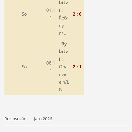
bitv
01.1
í
:
So
2 : 6
1
Řeča
ny
n/L
Ry
bitv
í
:
08.1
So
Opat
2 : 1
1
ovic
e n/L
B
Rozlosování - Jaro 2026