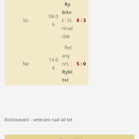
Ry
bitv
06.0
So
í
: St.
0 : 3
6
Hrad
iště
Řeč
any
14.0
Ne
n/L :
5 : 0
6
Rybi
tví
Rozlosování - veteráni nad 40 let