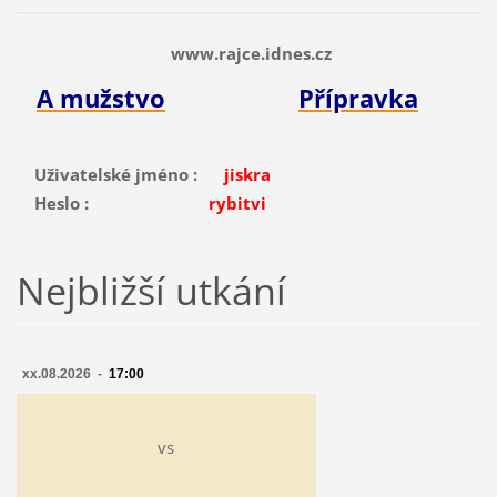
www.rajce.idnes.cz
A mužstvo
Přípravka
Uživatelské jméno :
jiskra
Heslo :
rybitvi
Nejbližší utkání
xx.08.2026 -
17:00
vs