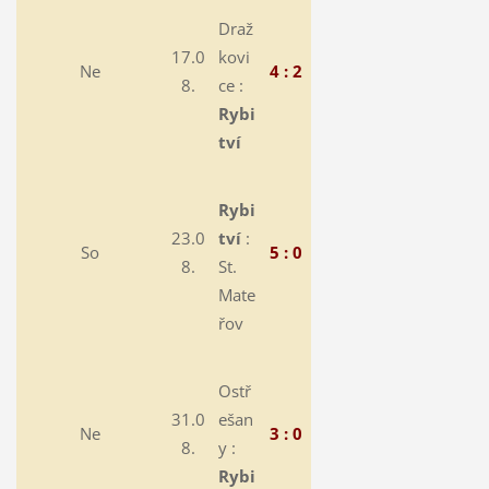
Draž
17.0
kovi
Ne
4 : 2
8.
ce :
Rybi
tví
Rybi
23.0
tví
:
So
5 : 0
8.
St.
Mate
řov
Ostř
31.0
ešan
Ne
3 : 0
8.
y :
Rybi