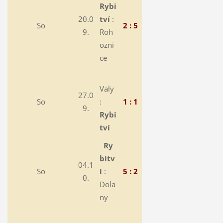
Rybi
20.0
tví
:
So
2 : 5
9.
Roh
ozni
ce
Valy
27.0
So
:
1 : 1
9.
Rybi
tví
Ry
bitv
04.1
So
í
:
5 : 2
0.
Dola
ny