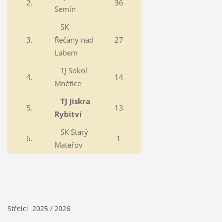
2.
36
Semín
SK
3.
Řečany nad
27
Labem
TJ Sokol
4.
14
Mnětice
TJ Jiskra
5.
13
Rybitví
SK Starý
6.
1
Mateřov
Střelci 2025 / 2026