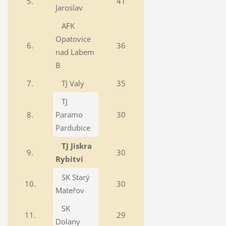
5.
41
Jaroslav
AFK
Opatovice
6.
36
nad Labem
B
7.
TJ Valy
35
TJ
8.
Paramo
30
Pardubice
TJ Jiskra
9.
30
Rybitví
SK Starý
10.
30
Mateřov
SK
11.
29
Dolany