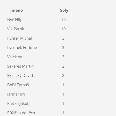
Jméno
Góly
Nyč Filip
19
Vlk Patrik
10
Führer Michal
3
Lysoněk Enrique
3
Válek Vít
3
Sekereš Martin
2
Skalický David
2
Bořil Tomáš
1
Jarmar Jiří
1
Klečka Jakub
1
Růžička Vojtěch
1