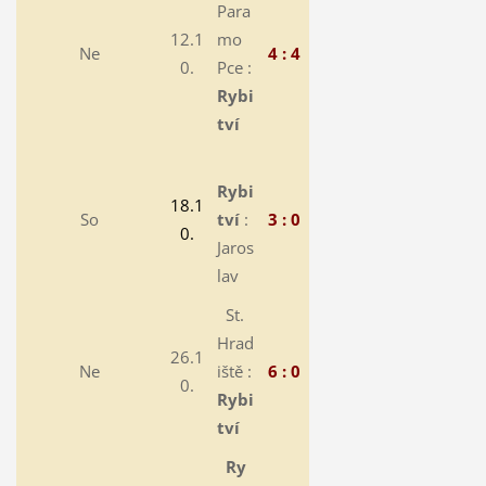
Para
12.1
mo
Ne
4 : 4
0.
Pce :
Rybi
tví
Rybi
18.1
So
tví
:
3 : 0
0.
Jaros
lav
St.
Hrad
26.1
Ne
iště :
6 : 0
0.
Rybi
tví
Ry