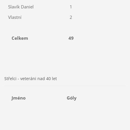
Slavík Daniel
1
Vlastní
2
Celkem
49
Střelci - veteráni nad 40 let
Jméno
Góly