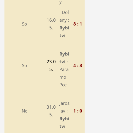
y
Dol
16.0
any :
So
8 : 1
5.
Rybi
tví
Rybi
23.0
tví
:
So
4 : 3
5.
Para
mo
Pce
Jaros
31.0
Ne
lav :
1 : 0
5.
Rybi
tví