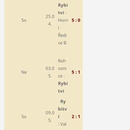
Rybi
tví
:
25.0
So
Horn
5 : 0
4.
í
Ředi
ce B
Roh
03.0
ozni
Ne
5 : 1
5.
ce :
Rybi
tví
Ry
bitv
09.0
So
í
2 : 1
5.
: Val