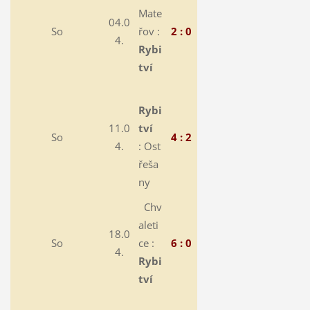
Mate
04.0
So
řov :
2 : 0
4.
Rybi
tví
Rybi
11.0
tví
So
4 : 2
4.
:
Ost
řeša
ny
Chv
aleti
18.0
So
ce :
6 : 0
4.
Rybi
tví