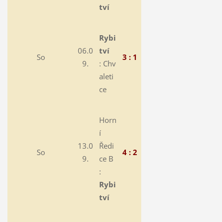
tví
Rybi
06.0
tví
So
3 : 1
9.
:
Chv
aleti
ce
Horn
í
13.0
Ředi
So
4 : 2
9.
ce B
:
Rybi
tví