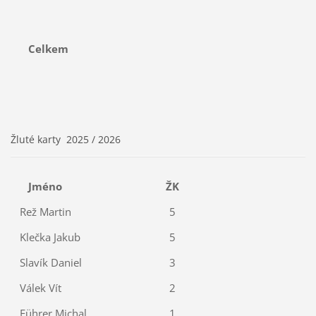
Celkem
Žluté karty 2025 / 2026
Jméno
ŽK
Rež Martin
5
Klečka Jakub
5
Slavík Daniel
3
Válek Vít
2
Führer Michal
1