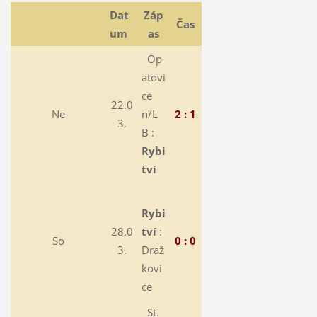
Dat
Záp
Čas
um
as
Op
atovi
ce
22.0
Ne
n/L
2 : 1
3.
B :
Rybi
tví
Rybi
28.0
tví
:
So
0 : 0
3.
Draž
kovi
ce
St.