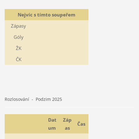
Nejvíc s tímto soupeřem
Zápasy
Góly
ŽK
ČK
Rozlosování - Podzim 2025
Dat
Záp
Čas
um
as