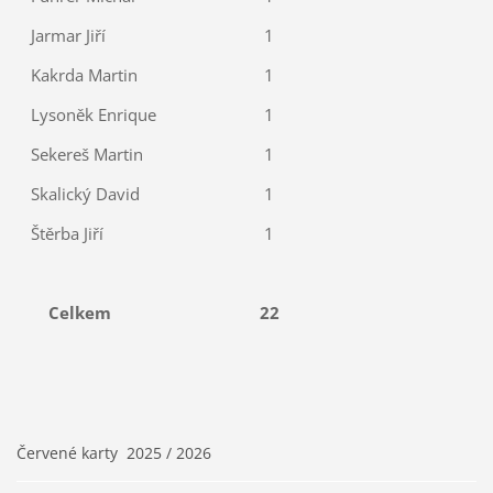
Jarmar Jiří
1
Kakrda Martin
1
Lysoněk Enrique
1
Sekereš Martin
1
Skalický David
1
Štěrba Jiří
1
Celkem
22
Červené karty 2025 / 2026