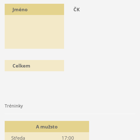
Jméno
ČK
Celkem
Tréninky
A mužsto
Středa
17:00