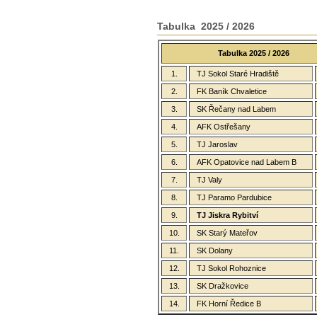
Tabulka 2025 / 2026
Tabulka 2025 / 2026
1.
TJ Sokol Staré Hradiště
2.
FK Baník Chvaletice
3.
SK Řečany nad Labem
4.
AFK Ostřešany
5.
TJ Jaroslav
6.
AFK Opatovice nad Labem B
7.
TJ Valy
8.
TJ Paramo Pardubice
9.
TJ Jiskra Rybitví
10.
SK Starý Mateřov
11.
SK Dolany
12.
TJ Sokol Rohoznice
13.
SK Dražkovice
14.
FK Horní Ředice B