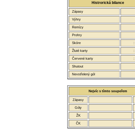
Histrorická bilance
Zápasy
Výhry
Remízy
Prohry
Skóre
Žluté karty
Červené karty
Shutout
Nevstřelený gól
Nejvíc s tímto soupeřem
Zápasy
Góly
ŽK
ČK