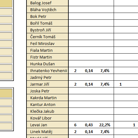
:
:
: