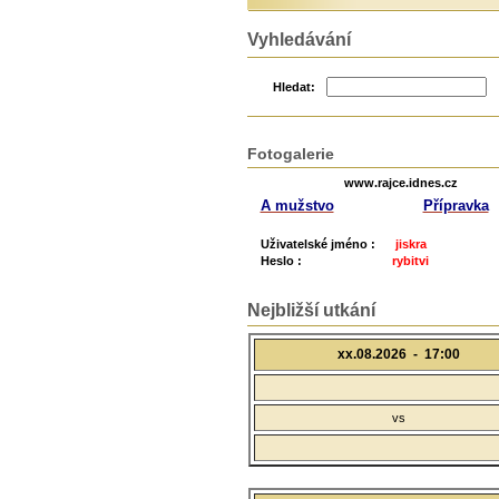
Vyhledávání
Hledat:
Fotogalerie
www.rajce.idnes.cz
A mužstvo
Přípravka
Uživatelské jméno :
jiskra
Heslo :
rybitvi
Nejbližší utkání
xx.08.2026 -
17:00
vs