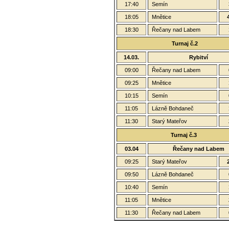
17:40
Semín
18:05
Mnětice
18:30
Řečany nad Labem
Turnaj č.2
14.03.
Rybitví
09:00
Řečany nad Labem
09:25
Mnětice
10:15
Semín
11:05
Lázně Bohdaneč
11:30
Starý Mateřov
Turnaj č.3
03.04
Řečany nad Labem
09:25
Starý Mateřov
09:50
Lázně Bohdaneč
10:40
Semín
11:05
Mnětice
11:30
Řečany nad Labem