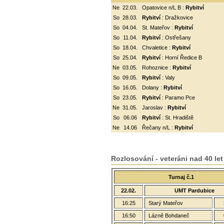
Ne
22.03.
Opatovice n/L B :
Rybitví
So
28.03.
Rybitví
: Dražkovice
So
04.04.
St. Mateřov :
Rybitví
So
11.04.
Rybitví
:
Ostřešany
So
18.04.
Chvaletice :
Rybitví
So
25.04.
Rybitví
: Horní Ředice B
Ne
03.05.
Rohoznice :
Rybitví
So
09.05.
Rybitví
: Valy
So
16.05.
Dolany :
Rybitví
So
23.05.
Rybitví
: Paramo Pce
Ne
31.05.
Jaroslav :
Rybitví
So
06.06
Rybitví
: St. Hradiště
Ne
14.06
Řečany n/L :
Rybitví
Rozlosování - veteráni nad 40 let
Turnaj č.1
22.02.
UMT Pardubice
16:25
Starý Mateřov
16:50
Lázně Bohdaneč