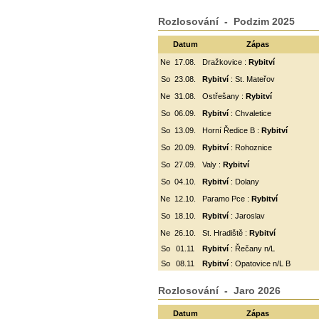
Rozlosování - Podzim 2025
Datum
Zápas
Ne
17.08.
Dražkovice :
Rybitví
So
23.08.
Rybitví
: St. Mateřov
Ne
31.08.
Ostřešany :
Rybitví
So
06.09.
Rybitví
:
Chvaletice
So
13.09.
Horní Ředice B :
Rybitví
So
20.09.
Rybitví
: Rohoznice
So
27.09.
Valy :
Rybitví
So
04.10.
Rybitví
: Dolany
Ne
12.10.
Paramo Pce :
Rybitví
So
18.10.
Rybitví
: Jaroslav
Ne
26.10.
St. Hradiště :
Rybitví
So
01.11
Rybitví
: Řečany n/L
So
08.11
Rybitví
: Opatovice n/L B
Rozlosování - Jaro 2026
Datum
Zápas