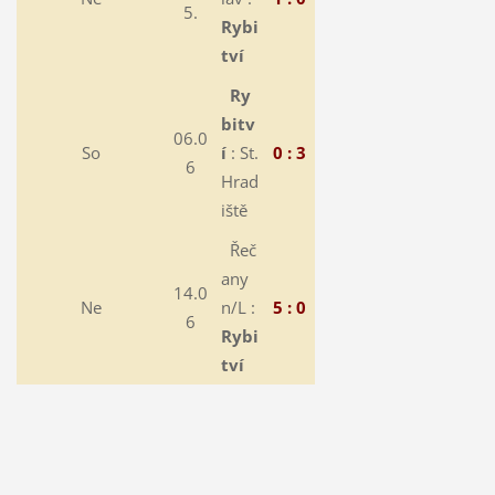
5.
Rybi
tví
Ry
bitv
06.0
So
í
: St.
0 : 3
6
Hrad
iště
Řeč
any
14.0
Ne
n/L :
5 : 0
6
Rybi
tví