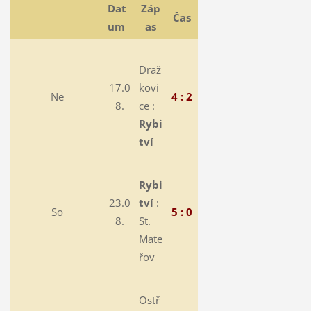
Dat
Záp
Čas
um
as
Draž
17.0
kovi
Ne
4 : 2
8.
ce :
Rybi
tví
Rybi
23.0
tví
:
So
5 : 0
8.
St.
Mate
řov
Ostř