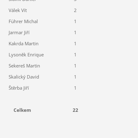
Válek Vít
2
Führer Michal
1
Jarmar Jiří
1
Kakrda Martin
1
Lysoněk Enrique
1
Sekereš Martin
1
Skalický David
1
Štěrba Jiří
1
Celkem
22