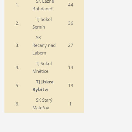
SK Lázně
1.
44
Bohdaneč
TJ Sokol
2.
36
Semín
SK
3.
Řečany nad
27
Labem
TJ Sokol
4.
14
Mnětice
TJ Jiskra
5.
13
Rybitví
SK Starý
6.
1
Mateřov