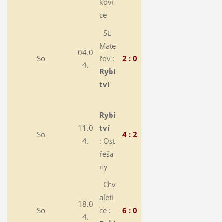
kovi
ce
St.
Mate
04.0
So
řov :
2 : 0
4.
Rybi
tví
Rybi
11.0
tví
So
4 : 2
4.
:
Ost
řeša
ny
Chv
aleti
18.0
So
ce :
6 : 0
4.