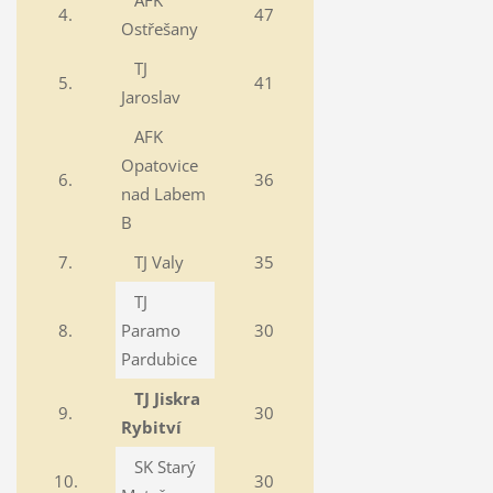
AFK
4.
47
Ostřešany
TJ
5.
41
Jaroslav
AFK
Opatovice
6.
36
nad Labem
B
7.
TJ Valy
35
TJ
8.
Paramo
30
Pardubice
TJ Jiskra
9.
30
Rybitví
SK Starý
10.
30