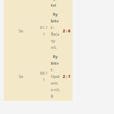
tví
Ry
bitv
01.1
í
:
So
2 : 6
1
Řeča
ny
n/L
Ry
bitv
í
:
08.1
So
Opat
2 : 1
1
ovic
e n/L
B