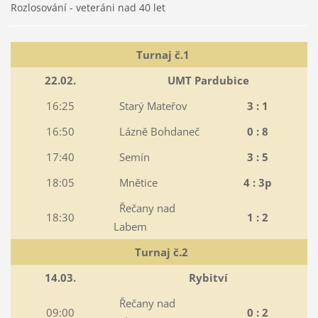
Rozlosování - veteráni nad 40 let
Turnaj č.1
22.02.
UMT Pardubice
16:25
Starý Mateřov
3 : 1
16:50
Lázně Bohdaneč
0 : 8
17:40
Semín
3 : 5
18:05
Mnětice
4 : 3p
Řečany nad
18:30
1 : 2
Labem
Turnaj č.2
14.03.
Rybitví
Řečany nad
09:00
0 : 2