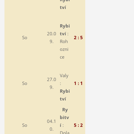
tví
Rybi
20.0
tví
:
So
2 : 5
9.
Roh
ozni
ce
Valy
27.0
So
:
1 : 1
9.
Rybi
tví
Ry
bitv
04.1
So
í
:
5 : 2
0.
Dola