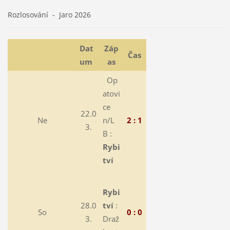
Rozlosování - Jaro 2026
Dat
Záp
Čas
um
as
Op
atovi
ce
22.0
Ne
n/L
2 : 1
3.
B :
Rybi
tví
Rybi
28.0
tví
:
So
0 : 0
3.
Draž