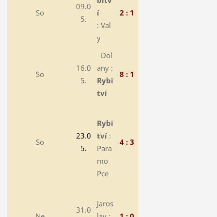
bitv
09.0
So
í
2 : 1
5.
: Val
y
Dol
16.0
any :
So
8 : 1
5.
Rybi
tví
Rybi
23.0
tví
:
So
4 : 3
5.
Para
mo
Pce
Jaros
31.0
Ne
lav :
1 : 0