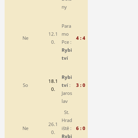
ny
Para
12.1
mo
Ne
4 : 4
0.
Pce :
Rybi
tví
Rybi
18.1
So
tví
:
3 : 0
0.
Jaros
lav
St.
Hrad
26.1
Ne
iště :
6 : 0
0.
Rybi