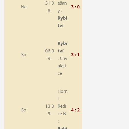
31.0
ešan
Ne
3 : 0
8.
y :
Rybi
tví
Rybi
06.0
tví
So
3 : 1
9.
:
Chv
aleti
ce
Horn
í
13.0
Ředi
So
4 : 2
9.
ce B
:
Rybi