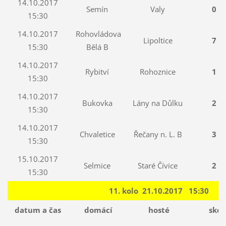
14.10.2017
Semín
Valy
0 : 
15:30
14.10.2017
Rohovládova
Lipoltice
7 : 
15:30
Bělá B
14.10.2017
Rybitví
Rohoznice
1 : 
15:30
14.10.2017
Bukovka
Lány na Důlku
2 : 
15:30
14.10.2017
Chvaletice
Řečany n. L. B
3 : 
15:30
15.10.2017
Selmice
Staré Čívice
2 : 
15:30
11. kolo 21.10.2017 15:30
datum a čas
domácí
hosté
skór