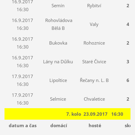
16.9.2017
Semín
Rybitví
2 : 
16:30
16.9.2017
Rohovládova
Valy
4 : 
16:30
Bělá B
16.9.2017
Bukovka
Rohoznice
2 : 
16:30
16.9.2017
Lány na Důlku
Staré Čívice
3 : 
16:30
17.9.2017
Lipoltice
Řečany n. L. B
6 : 
16:30
17.9.2017
Selmice
Chvaletice
2 : 
16:30
7. kolo 23.09.2017 16:30
datum a čas
domácí
hosté
skór