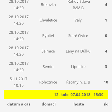
28.10.2017
Rohovládova
Bukovka
4 : 
14:30
Bělá B
28.10.2017
Chvaletice
Valy
1 : 
14:30
28.10.2017
Rybitví
Staré Čívice
0 : 
14:30
28.10.2017
Selmice
Lány na Důlku
4 : 
14:30
28.10.2017
Semín
Lipoltice
3 : 
14:30
5.11.2017
Rohoznice
Řečany n. L. B
10 : 
10:15
12. kolo 07.04.2018 15:30
datum a čas
domácí
hosté
skór