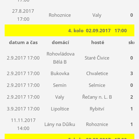
27.8.2017
Rohoznice
Valy
0 : 
17:00
4. kolo 02.09.2017 17:00
datum a čas
domácí
hosté
skór
Rohovládova
2.9.2017 17:00
Staré Čívice
0 : 
Bělá B
2.9.2017 17:00
Bukovka
Chvaletice
3 : 
2.9.2017 17:00
Semín
Selmice
0 : 
2.9.2017 17:00
Valy
Řečany n. L. B
2 : 
3.9.2017 17:00
Lipoltice
Rybitví
1 : 
11.11.2017
Lány na Důlku
Rohoznice
1 : 
14:00