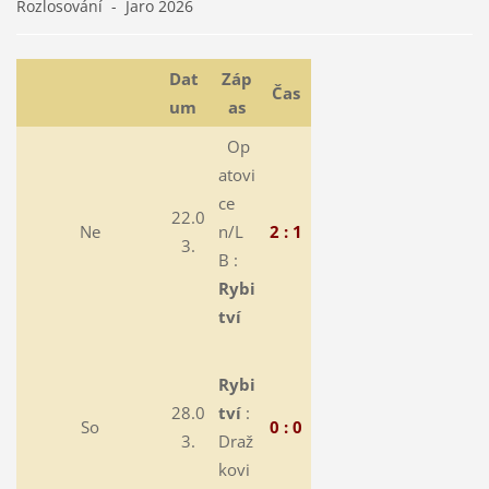
Rozlosování - Jaro 2026
Dat
Záp
Čas
um
as
Op
atovi
ce
22.0
Ne
n/L
2 : 1
3.
B :
Rybi
tví
Rybi
28.0
tví
:
So
0 : 0
3.
Draž
kovi