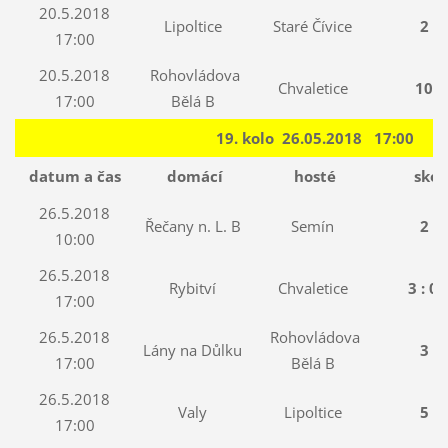
20.5.2018
Lipoltice
Staré Čívice
2 : 
17:00
20.5.2018
Rohovládova
Chvaletice
10 : 
17:00
Bělá B
19. kolo 26.05.2018 17:00
datum a čas
domácí
hosté
skór
26.5.2018
Řečany n. L. B
Semín
2 : 
10:00
26.5.2018
Rybitví
Chvaletice
3 : 0 
17:00
26.5.2018
Rohovládova
Lány na Důlku
3 : 
17:00
Bělá B
26.5.2018
Valy
Lipoltice
5 : 
17:00