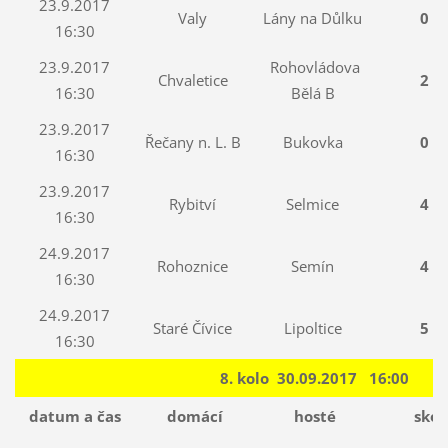
23.9.2017
Valy
Lány na Důlku
0 : 
16:30
23.9.2017
Rohovládova
Chvaletice
2 : 
16:30
Bělá B
23.9.2017
Řečany n. L. B
Bukovka
0 : 
16:30
23.9.2017
Rybitví
Selmice
4 : 
16:30
24.9.2017
Rohoznice
Semín
4 : 
16:30
24.9.2017
Staré Čívice
Lipoltice
5 : 
16:30
8. kolo 30.09.2017 16:00
datum a čas
domácí
hosté
skór