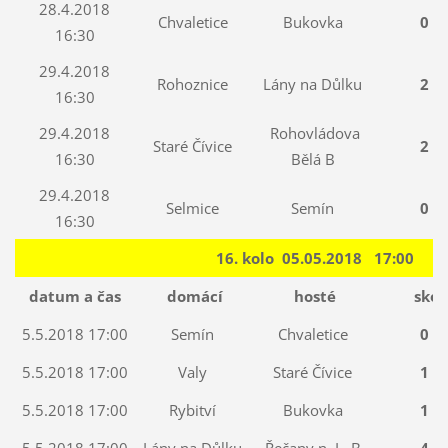
28.4.2018
Chvaletice
Bukovka
0 : 
16:30
29.4.2018
Rohoznice
Lány na Důlku
2 : 
16:30
29.4.2018
Rohovládova
Staré Čívice
2 : 
16:30
Bělá B
29.4.2018
Selmice
Semín
0 : 
16:30
16. kolo 05.05.2018 17:00
datum a čas
domácí
hosté
skór
5.5.2018 17:00
Semín
Chvaletice
0 : 
5.5.2018 17:00
Valy
Staré Čívice
1 : 
5.5.2018 17:00
Rybitví
Bukovka
1 : 
5.5.2018 17:00
Lány na Důlku
Řečany n. L. B
4 : 