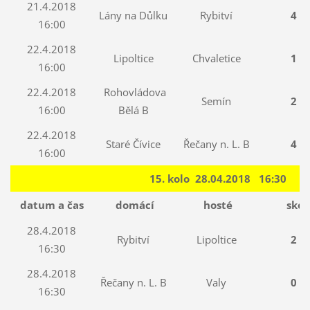
21.4.2018
Lány na Důlku
Rybitví
4 : 
16:00
22.4.2018
Lipoltice
Chvaletice
1 : 
16:00
22.4.2018
Rohovládova
Semín
2 : 
16:00
Bělá B
22.4.2018
Staré Čívice
Řečany n. L. B
4 : 
16:00
15. kolo 28.04.2018 16:30
datum a čas
domácí
hosté
skór
28.4.2018
Rybitví
Lipoltice
2 : 
16:30
28.4.2018
Řečany n. L. B
Valy
0 : 
16:30