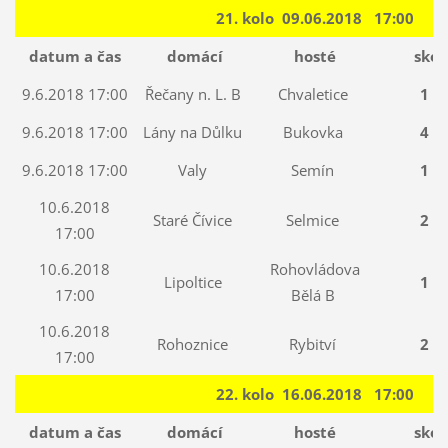
21. kolo 09.06.2018 17:00
datum a čas
domácí
hosté
skór
9.6.2018 17:00
Řečany n. L. B
Chvaletice
1 : 
9.6.2018 17:00
Lány na Důlku
Bukovka
4 : 
9.6.2018 17:00
Valy
Semín
1 : 
10.6.2018
Staré Čívice
Selmice
2 : 
17:00
10.6.2018
Rohovládova
Lipoltice
1 : 
17:00
Bělá B
10.6.2018
Rohoznice
Rybitví
2 : 
17:00
22. kolo 16.06.2018 17:00
datum a čas
domácí
hosté
skór