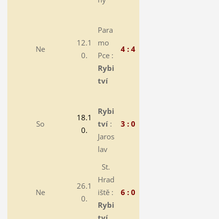
Para
12.1
mo
Ne
4 : 4
0.
Pce :
Rybi
tví
Rybi
18.1
So
tví
:
3 : 0
0.
Jaros
lav
St.
Hrad
26.1
Ne
iště :
6 : 0
0.
Rybi
tví