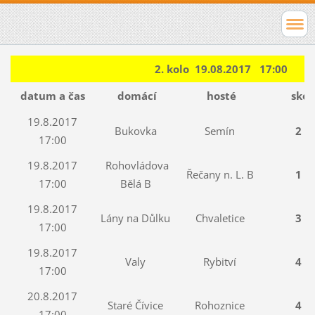
2. kolo 19.08.2017 17:00
datum a čas
domácí
hosté
skór
19.8.2017
Bukovka
Semín
2 : 
17:00
19.8.2017
Rohovládova
Řečany n. L. B
1 : 
17:00
Bělá B
19.8.2017
Lány na Důlku
Chvaletice
3 : 
17:00
19.8.2017
Valy
Rybitví
4 : 
17:00
20.8.2017
Staré Čívice
Rohoznice
4 : 
17:00