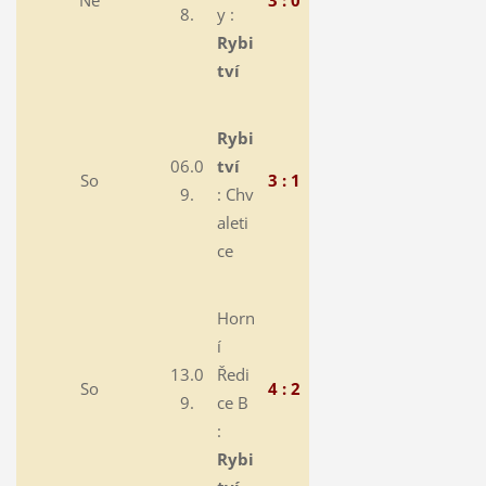
Ne
3 : 0
8.
y :
Rybi
tví
Rybi
06.0
tví
So
3 : 1
9.
:
Chv
aleti
ce
Horn
í
13.0
Ředi
So
4 : 2
9.
ce B
:
Rybi