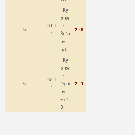
Ry
bitv
01.1
í
:
So
2 : 6
1
Řeča
ny
n/L
Ry
bitv
í
:
08.1
So
Opat
2 : 1
1
ovic
e n/L
B