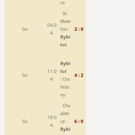
ce
St.
Mate
04.0
So
řov :
2 : 0
4.
Rybi
tví
Rybi
11.0
tví
So
4 : 2
4.
:
Ost
řeša
ny
Chv
aleti
18.0
So
ce :
6 : 0
4.
Rybi