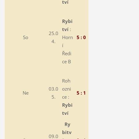
tví
Rybi
tví
:
25.0
So
Horn
5 : 0
4.
í
Ředi
ce B
Roh
03.0
ozni
Ne
5 : 1
5.
ce :
Rybi
tví
Ry
bitv
09.0