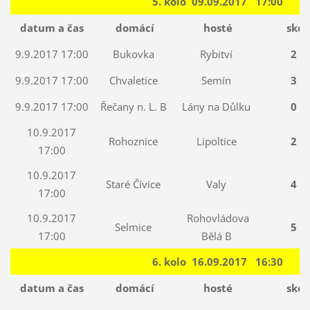
5. kolo 09.09.2017 17:00
datum a čas
domácí
hosté
skór
9.9.2017 17:00
Bukovka
Rybitví
2 : 
9.9.2017 17:00
Chvaletice
Semín
3 : 
9.9.2017 17:00
Řečany n. L. B
Lány na Důlku
0 : 
10.9.2017
Rohoznice
Lipoltice
2 : 
17:00
10.9.2017
Staré Čívice
Valy
4 : 
17:00
10.9.2017
Rohovládova
Selmice
5 : 
17:00
Bělá B
6. kolo 16.09.2017 16:30
datum a čas
domácí
hosté
skór