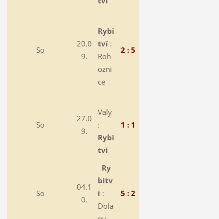
tví
Rybi
20.0
tví
:
So
2 : 5
9.
Roh
ozni
ce
Valy
27.0
So
:
1 : 1
9.
Rybi
tví
Ry
bitv
04.1
So
í
:
5 : 2
0.
Dola
ny