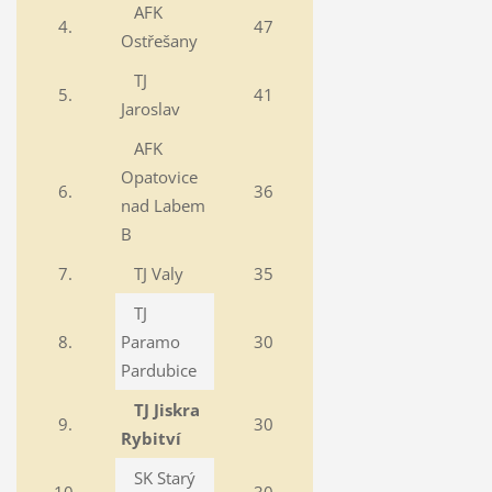
AFK
4.
47
Ostřešany
TJ
5.
41
Jaroslav
AFK
Opatovice
6.
36
nad Labem
B
7.
TJ Valy
35
TJ
8.
Paramo
30
Pardubice
TJ Jiskra
9.
30
Rybitví
SK Starý