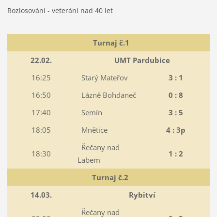
Rozlosování - veteráni nad 40 let
Turnaj č.1
22.02.
UMT Pardubice
16:25
Starý Mateřov
3 : 1
16:50
Lázně Bohdaneč
0 : 8
17:40
Semín
3 : 5
18:05
Mnětice
4 : 3p
Řečany nad
18:30
1 : 2
Labem
Turnaj č.2
14.03.
Rybitví
Řečany nad