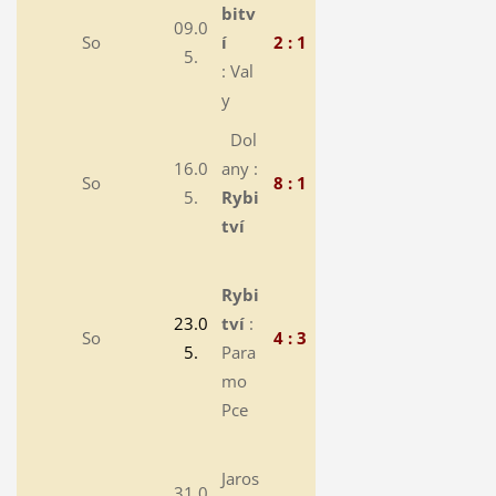
bitv
09.0
So
í
2 : 1
5.
: Val
y
Dol
16.0
any :
So
8 : 1
5.
Rybi
tví
Rybi
23.0
tví
:
So
4 : 3
5.
Para
mo
Pce
Jaros
31.0