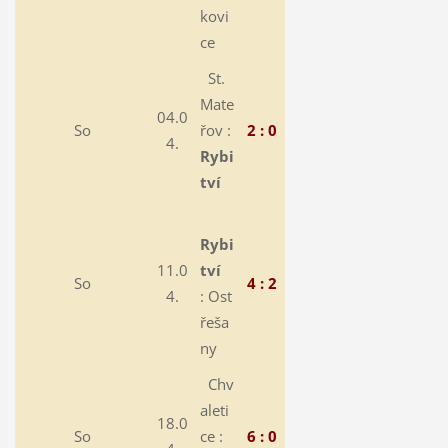
kovi
ce
St.
Mate
04.0
So
řov :
2 : 0
4.
Rybi
tví
Rybi
11.0
tví
So
4 : 2
4.
:
Ost
řeša
ny
Chv
aleti
18.0
So
ce :
6 : 0