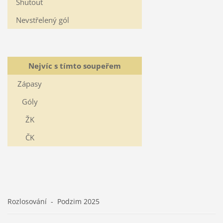
Shutout
Nevstřelený gól
Nejvíc s tímto soupeřem
Zápasy
Góly
ŽK
ČK
Rozlosování - Podzim 2025