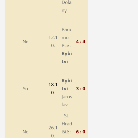
Dola
ny
Para
12.1
mo
Ne
4 : 4
0.
Pce :
Rybi
tví
Rybi
18.1
So
tví
:
3 : 0
0.
Jaros
lav
St.
Hrad
26.1
Ne
iště :
6 : 0
0.