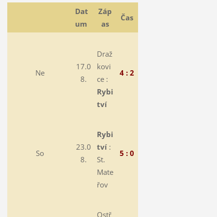
Dat
Záp
Čas
um
as
Draž
17.0
kovi
Ne
4 : 2
8.
ce :
Rybi
tví
Rybi
23.0
tví
:
So
5 : 0
8.
St.
Mate
řov
Ostř