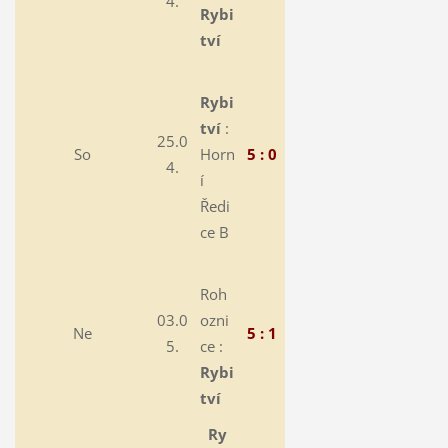
4.
Rybi
tví
Rybi
tví
:
25.0
So
Horn
5 : 0
4.
í
Ředi
ce B
Roh
03.0
ozni
Ne
5 : 1
5.
ce :
Rybi
tví
Ry