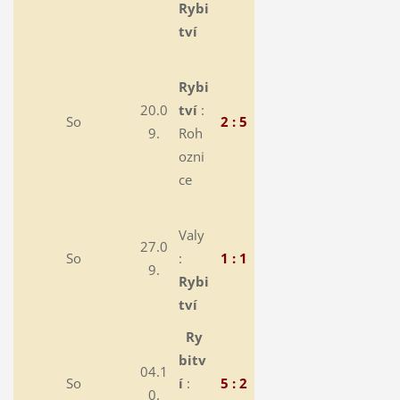
Rybi
tví
Rybi
20.0
tví
:
So
2 : 5
9.
Roh
ozni
ce
Valy
27.0
So
:
1 : 1
9.
Rybi
tví
Ry
bitv
04.1
So
í
:
5 : 2
0.