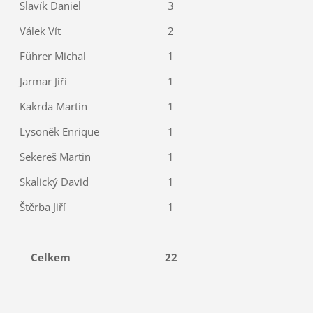
Slavík Daniel
3
Válek Vít
2
Führer Michal
1
Jarmar Jiří
1
Kakrda Martin
1
Lysoněk Enrique
1
Sekereš Martin
1
Skalický David
1
Štěrba Jiří
1
Celkem
22