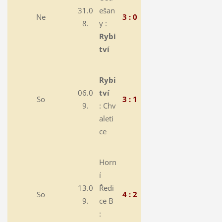
31.0
ešan
Ne
3 : 0
8.
y :
Rybi
tví
Rybi
06.0
tví
So
3 : 1
9.
:
Chv
aleti
ce
Horn
í
13.0
Ředi
So
4 : 2
9.
ce B
: