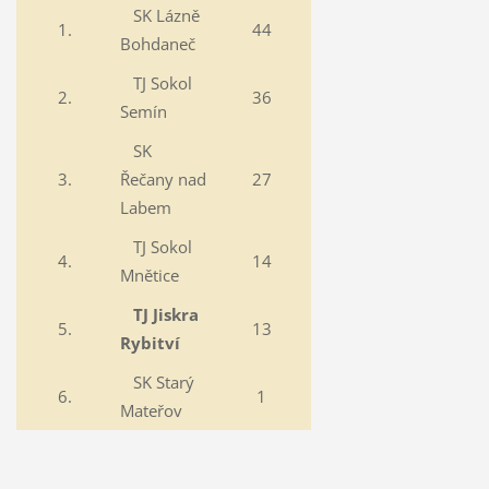
SK Lázně
1.
44
Bohdaneč
TJ Sokol
2.
36
Semín
SK
3.
Řečany nad
27
Labem
TJ Sokol
4.
14
Mnětice
TJ Jiskra
5.
13
Rybitví
SK Starý
6.
1
Mateřov