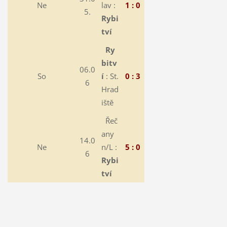
Ne
lav :
1 : 0
5.
Rybi
tví
Ry
bitv
06.0
So
í
: St.
0 : 3
6
Hrad
iště
Řeč
any
14.0
Ne
n/L :
5 : 0
6
Rybi
tví