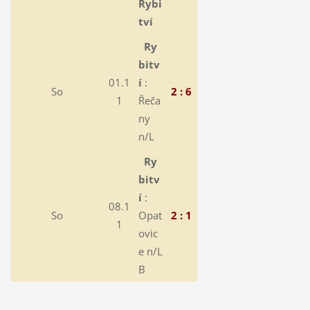
Rybi
tví
Ry
bitv
01.1
í
:
So
2 : 6
1
Řeča
ny
n/L
Ry
bitv
í
:
08.1
So
Opat
2 : 1
1
ovic
e n/L
B