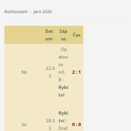
Rozlosování - Jaro 2026
Dat
Záp
Čas
um
as
Op
atovi
ce
22.0
Ne
n/L
2 : 1
3.
B :
Rybi
tví
Rybi
28.0
tví
:
So
0 : 0
3.
Draž