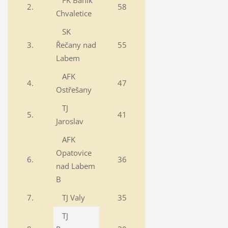
2.
58
Chvaletice
SK
3.
Řečany nad
55
Labem
AFK
4.
47
Ostřešany
TJ
5.
41
Jaroslav
AFK
Opatovice
6.
36
nad Labem
B
7.
TJ Valy
35
TJ