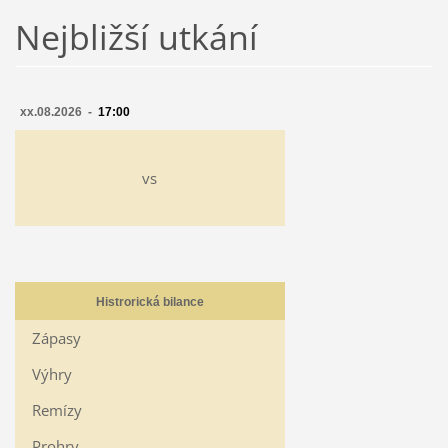
Nejbližší utkání
xx.08.2026 -
17:00
vs
Histrorická bilance
Zápasy
Výhry
Remízy
Prohry