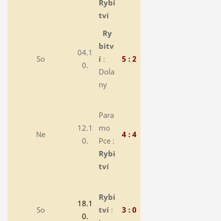
Rybi
tví
Ry
bitv
04.1
So
í
:
5 : 2
0.
Dola
ny
Para
12.1
mo
Ne
4 : 4
0.
Pce :
Rybi
tví
Rybi
18.1
So
tví
:
3 : 0
0.