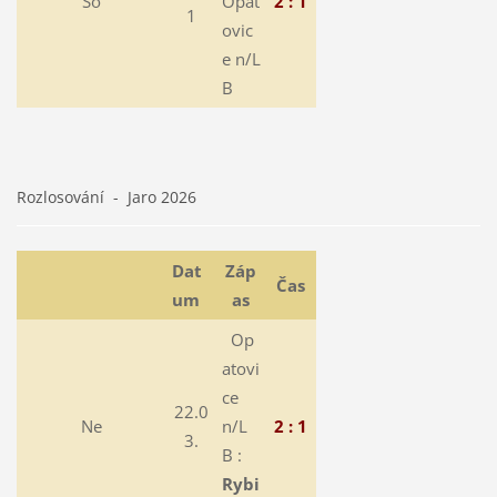
So
Opat
2 : 1
1
ovic
e n/L
B
Rozlosování - Jaro 2026
Dat
Záp
Čas
um
as
Op
atovi
ce
22.0
Ne
n/L
2 : 1
3.
B :
Rybi