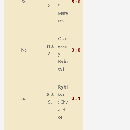
So
5 : 0
8.
St.
Mate
řov
Ostř
31.0
ešan
Ne
3 : 0
8.
y :
Rybi
tví
Rybi
06.0
tví
So
3 : 1
9.
:
Chv
aleti
ce