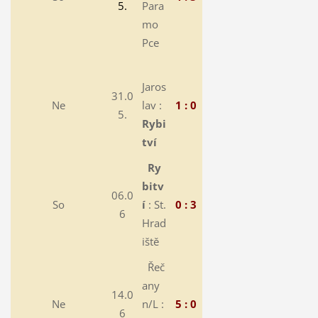
5.
Para
mo
Pce
Jaros
31.0
Ne
lav :
1 : 0
5.
Rybi
tví
Ry
bitv
06.0
So
í
: St.
0 : 3
6
Hrad
iště
Řeč
any
14.0
Ne
n/L :
5 : 0
6