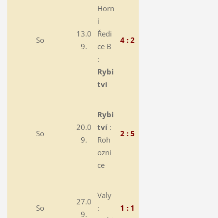
Horn
í
13.0
Ředi
So
4 : 2
9.
ce B
:
Rybi
tví
Rybi
20.0
tví
:
So
2 : 5
9.
Roh
ozni
ce
Valy
27.0
So
:
1 : 1
9.