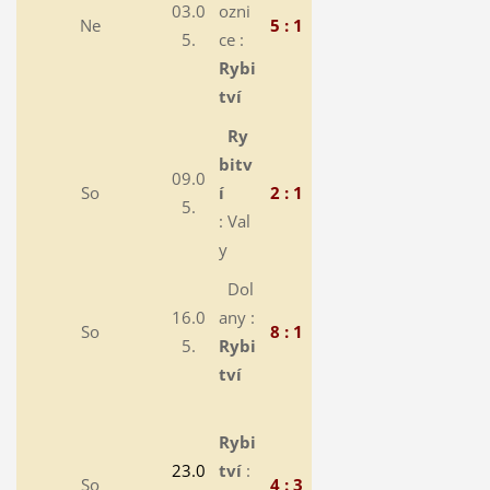
03.0
ozni
Ne
5 : 1
5.
ce :
Rybi
tví
Ry
bitv
09.0
So
í
2 : 1
5.
: Val
y
Dol
16.0
any :
So
8 : 1
5.
Rybi
tví
Rybi
23.0
tví
:
So
4 : 3