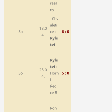
řeša
ny
Chv
aleti
18.0
So
ce :
6 : 0
4.
Rybi
tví
Rybi
tví
:
25.0
So
Horn
5 : 0
4.
í
Ředi
ce B
Roh