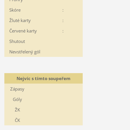
Skóre
:
Žluté karty
:
Červené karty
:
Shutout
Nevstřelený gól
Nejvíc s tímto soupeřem
Zápasy
Góly
ŽK
ČK