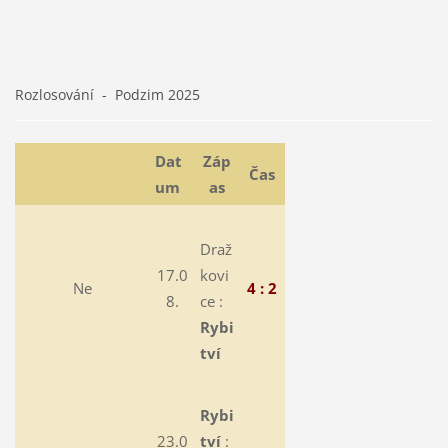
Rozlosování - Podzim 2025
Dat
Záp
Čas
um
as
Draž
17.0
kovi
Ne
4 : 2
8.
ce :
Rybi
tví
Rybi
23.0
tví
: