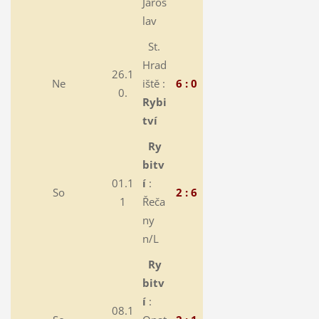
Jaros
lav
St.
Hrad
26.1
Ne
iště :
6 : 0
0.
Rybi
tví
Ry
bitv
01.1
í
:
So
2 : 6
1
Řeča
ny
n/L
Ry
bitv
í
:
08.1