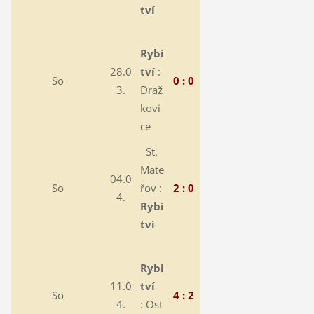
tví
Rybi
28.0
tví
:
So
0 : 0
3.
Draž
kovi
ce
St.
Mate
04.0
So
řov :
2 : 0
4.
Rybi
tví
Rybi
11.0
tví
So
4 : 2
4.
:
Ost