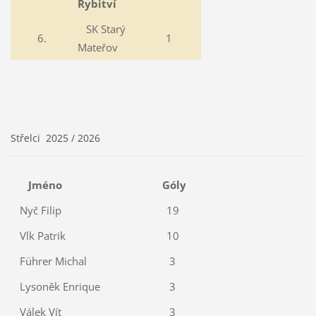
Rybitví
SK Starý
6.
1
Mateřov
Střelci 2025 / 2026
Jméno
Góly
Nyč Filip
19
Vlk Patrik
10
Führer Michal
3
Lysoněk Enrique
3
Válek Vít
3