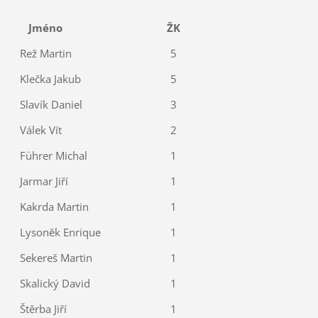
Jméno
ŽK
Rež Martin
5
Klečka Jakub
5
Slavík Daniel
3
Válek Vít
2
Führer Michal
1
Jarmar Jiří
1
Kakrda Martin
1
Lysoněk Enrique
1
Sekereš Martin
1
Skalický David
1
Štěrba Jiří
1