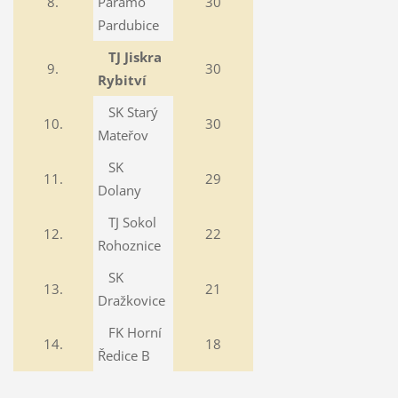
8.
Paramo
30
Pardubice
TJ Jiskra
9.
30
Rybitví
SK Starý
10.
30
Mateřov
SK
11.
29
Dolany
TJ Sokol
12.
22
Rohoznice
SK
13.
21
Dražkovice
FK Horní
14.
18
Ředice B