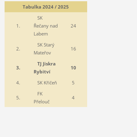
Tabulka 2024 / 2025
SK
1.
Řečany nad
24
Labem
SK Starý
2.
16
Mateřov
TJ Jiskra
3.
10
Rybitví
4.
SK Křičeň
5
FK
5.
4
Přelouč