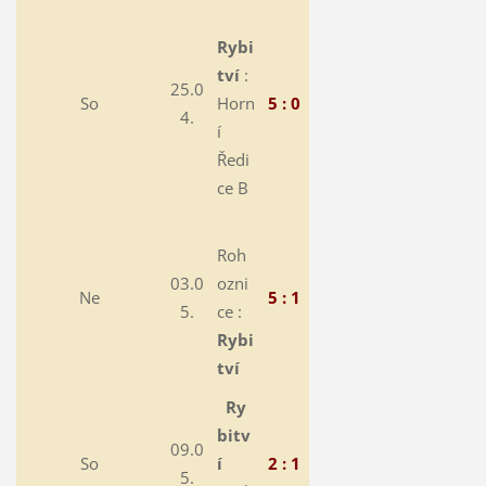
Rybi
tví
:
25.0
So
Horn
5 : 0
4.
í
Ředi
ce B
Roh
03.0
ozni
Ne
5 : 1
5.
ce :
Rybi
tví
Ry
bitv
09.0
So
í
2 : 1
5.