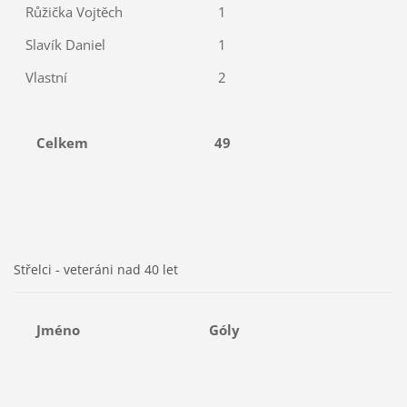
Růžička Vojtěch
1
Slavík Daniel
1
Vlastní
2
Celkem
49
Střelci - veteráni nad 40 let
Jméno
Góly