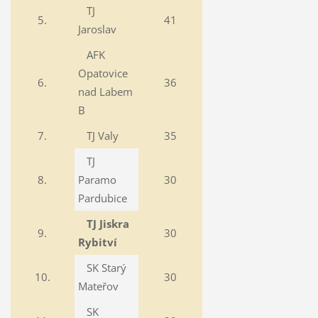
TJ
5.
41
Jaroslav
AFK
Opatovice
6.
36
nad Labem
B
7.
TJ Valy
35
TJ
8.
Paramo
30
Pardubice
TJ Jiskra
9.
30
Rybitví
SK Starý
10.
30
Mateřov
SK