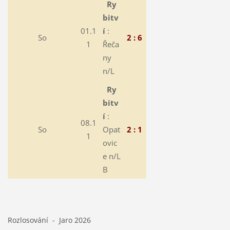
Ry
bitv
01.1
í
:
So
2 : 6
1
Řeča
ny
n/L
Ry
bitv
í
:
08.1
So
Opat
2 : 1
1
ovic
e n/L
B
Rozlosování - Jaro 2026