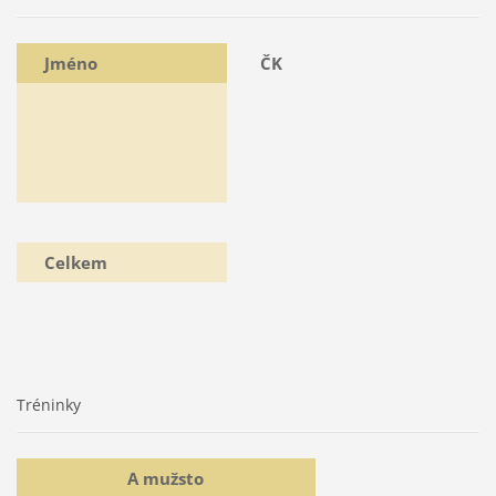
Jméno
ČK
Celkem
Tréninky
A mužsto