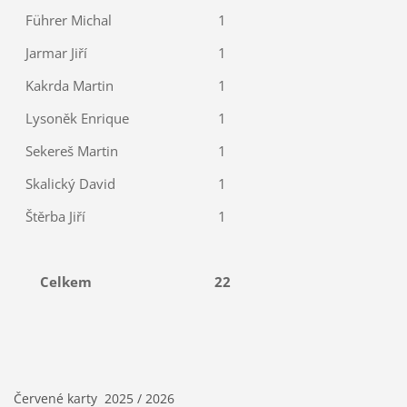
Führer Michal
1
Jarmar Jiří
1
Kakrda Martin
1
Lysoněk Enrique
1
Sekereš Martin
1
Skalický David
1
Štěrba Jiří
1
Celkem
22
Červené karty 2025 / 2026