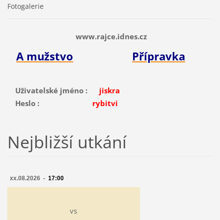
Fotogalerie
www.rajce.idnes.cz
A mužstvo
Přípravka
Uživatelské jméno :
jiskra
Heslo :
rybitvi
Nejbližší utkání
xx.08.2026 -
17:00
vs