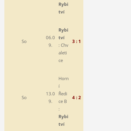
Rybi
tví
Rybi
06.0
tví
So
3 : 1
9.
:
Chv
aleti
ce
Horn
í
13.0
Ředi
So
4 : 2
9.
ce B
:
Rybi
tví