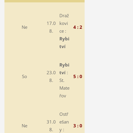
Draž
17.0
kovi
Ne
4 : 2
8.
ce :
Rybi
tví
Rybi
23.0
tví
:
So
5 : 0
8.
St.
Mate
řov
Ostř
31.0
ešan
Ne
3 : 0
8.
y :