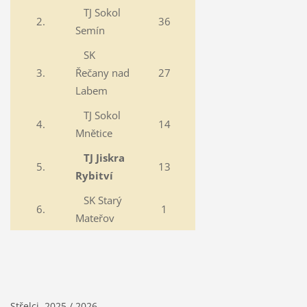
TJ Sokol
2.
36
Semín
SK
3.
Řečany nad
27
Labem
TJ Sokol
4.
14
Mnětice
TJ Jiskra
5.
13
Rybitví
SK Starý
6.
1
Mateřov
Střelci 2025 / 2026