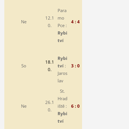
Para
12.1
mo
Ne
4 : 4
0.
Pce :
Rybi
tví
Rybi
18.1
So
tví
:
3 : 0
0.
Jaros
lav
St.
Hrad
26.1
Ne
iště :
6 : 0
0.
Rybi
tví