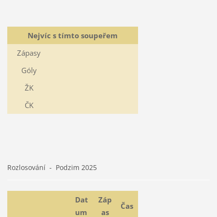
Nejvíc s tímto soupeřem
Zápasy
Góly
ŽK
ČK
Rozlosování - Podzim 2025
Dat
Záp
Čas
um
as