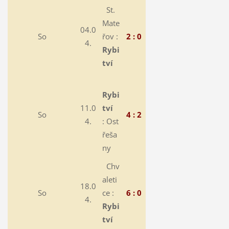
St.
Mate
04.0
So
řov :
2 : 0
4.
Rybi
tví
Rybi
11.0
tví
So
4 : 2
4.
:
Ost
řeša
ny
Chv
aleti
18.0
So
ce :
6 : 0
4.
Rybi
tví