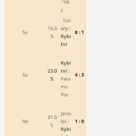
: Val
y
Dol
16.0
any :
So
8 : 1
5.
Rybi
tví
Rybi
23.0
tví
:
So
4 : 3
5.
Para
mo
Pce
Jaros
31.0
Ne
lav :
1 : 0
5.
Rybi