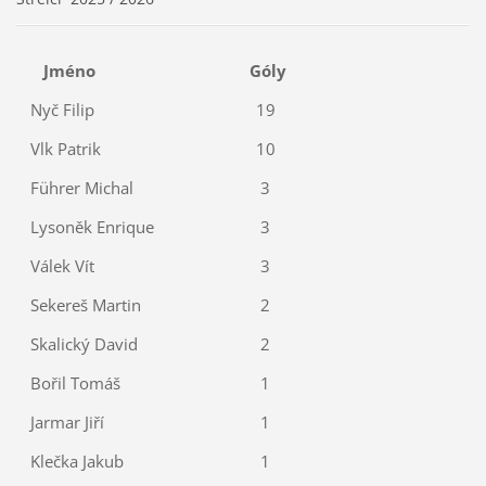
Jméno
Góly
Nyč Filip
19
Vlk Patrik
10
Führer Michal
3
Lysoněk Enrique
3
Válek Vít
3
Sekereš Martin
2
Skalický David
2
Bořil Tomáš
1
Jarmar Jiří
1
Klečka Jakub
1