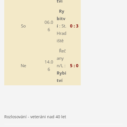
tví
Ry
bitv
06.0
So
í
: St.
0 : 3
6
Hrad
iště
Řeč
any
14.0
Ne
n/L :
5 : 0
6
Rybi
tví
Rozlosování - veteráni nad 40 let