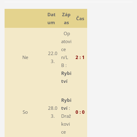
Dat
Záp
Čas
um
as
Op
atovi
ce
22.0
Ne
n/L
2 : 1
3.
B :
Rybi
tví
Rybi
28.0
tví
:
So
0 : 0
3.
Draž
kovi
ce