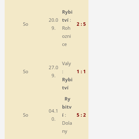
Rybi
20.0
tví
:
So
2 : 5
9.
Roh
ozni
ce
Valy
27.0
So
:
1 : 1
9.
Rybi
tví
Ry
bitv
04.1
So
í
:
5 : 2
0.
Dola
ny