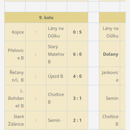
9. kolo
Lány na
Lány na
Kojice
:
0 : 5
Důlku
Důlku
Starý
Přelovic
:
Mateřov
6 : 0
Dolany
e B
B
Řečany
Jankovic
:
Újezd B
4 : 0
n/L B
e
L.
Choltice
Bohdan
:
3 : 1
Semín
B
eč B
Staré
Choltice
:
Semín
2 : 1
Ždánice
B