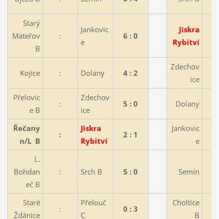
Starý
Jankovic
Jiskra
Mateřov
:
6 : 0
e
Rybitví
B
Zdechov
Kojice
:
Dolany
4 : 2
ice
Přelovic
Zdechov
:
5 : 0
Dolany
e B
ice
Řečany
Jiskra
Jankovic
:
2 : 1
n/L B
Rybitví
e
L.
Bohdan
:
Srch B
5 : 0
Semín
eč B
Staré
Přelouč
Choltice
:
0 : 3
Ždánice
C
B