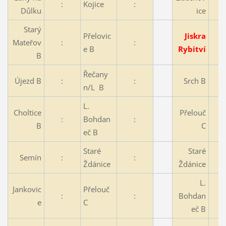
:
Kojice
:
Důlku
ice
Starý
Přelovic
Jiskra
Mateřov
:
:
e B
Rybitví
B
Řečany
Újezd B
:
:
Srch B
n/L B
L.
Choltice
Přelouč
:
Bohdan
:
B
C
eč B
Staré
Staré
Semín
:
:
Ždánice
Ždánice
L.
Jankovic
Přelouč
:
:
Bohdan
e
C
eč B