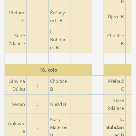
B
Přelouč
Řečany
:
:
Újezd B
C
n/L B
L.
Staré
Choltice
:
Bohdan
:
Ždánice
B
eč B
18. kolo
Lány na
Choltice
Přelouč
:
:
Důlku
B
C
Staré
Semín
:
Újezd B
:
Ždánice
Starý
L.
Jankovic
:
Mateřov
:
Bohdan
e
B
eč B