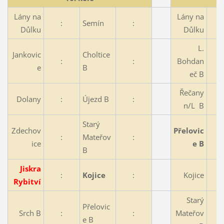
Lány na
Lány na
:
Semín
:
Důlku
Důlku
L.
Jankovic
Choltice
:
:
Bohdan
e
B
eč B
Řečany
Dolany
:
Újezd B
:
n/L B
Starý
Zdechov
Přelovic
:
Mateřov
:
ice
e B
B
Jiskra
:
Kojice
:
Kojice
Rybitví
Starý
Přelovic
Srch B
:
:
Mateřov
e B