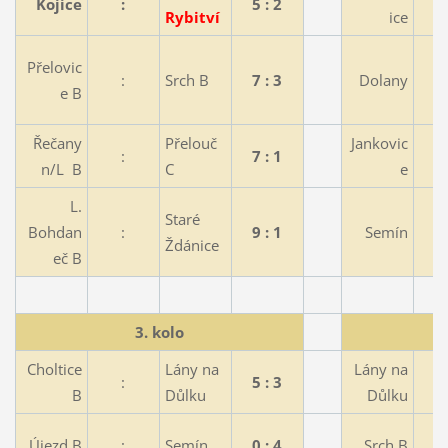
Kojice
:
5 : 2
Rybitví
ice
Přelovic
:
Srch B
7 : 3
Dolany
e B
Řečany
Přelouč
Jankovic
:
7 : 1
n/L B
C
e
L.
Staré
Bohdan
:
9 : 1
Semín
Ždánice
eč B
3. kolo
Choltice
Lány na
Lány na
:
5 : 3
B
Důlku
Důlku
Újezd B
:
Semín
0 : 4
Srch B