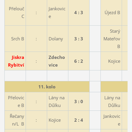
Přelouč
Jankovic
:
4 : 3
Újezd B
C
e
Starý
Srch B
:
Dolany
3 : 3
Mateřov
B
Jiskra
Zdecho
:
6 : 2
Kojice
Rybitví
vice
11. kolo
Přelovic
Lány na
Lány na
:
3 : 0
e B
Důlku
Důlku
Řečany
Jankovic
:
Kojice
2 : 4
n/L B
e