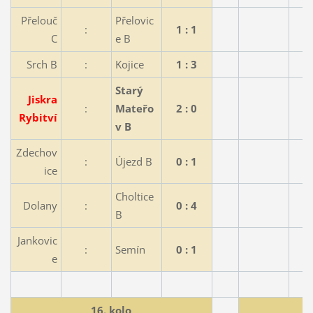
Přelouč
Přelovic
:
1 : 1
C
e B
Srch B
:
Kojice
1 : 3
Starý
Jiskra
:
Mateřo
2 : 0
Rybitví
v B
Zdechov
:
Újezd B
0 : 1
ice
Choltice
Dolany
:
0 : 4
B
Jankovic
:
Semín
0 : 1
e
16. kolo