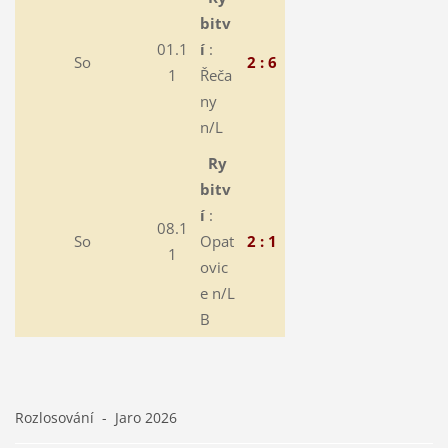
bitv
01.1
í
:
So
2 : 6
1
Řeča
ny
n/L
Ry
bitv
í
:
08.1
So
Opat
2 : 1
1
ovic
e n/L
B
Rozlosování - Jaro 2026