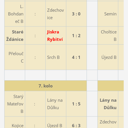
L.
Zdechov
Bohdan
:
3 : 0
Semín
ice
eč B
Staré
Jiskra
Choltice
:
1 : 2
Ždánice
Rybitví
B
Přelouč
:
Srch B
4 : 1
Újezd B
C
7. kolo
Starý
Lány na
Lány na
Mateřov
:
1 : 5
Důlku
Důlku
B
Zdechov
Kojice
:
Újezd B
6 : 3