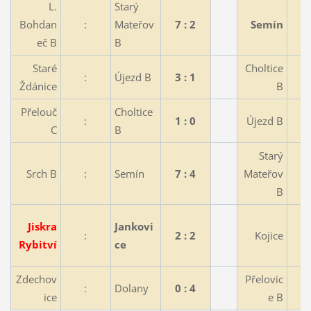
L.
Starý
Bohdan
:
Mateřov
7 : 2
Semín
eč B
B
Staré
Choltice
:
Újezd B
3 : 1
Ždánice
B
Přelouč
Choltice
:
1 : 0
Újezd B
C
B
Starý
Srch B
:
Semín
7 : 4
Mateřov
B
Jiskra
Jankovi
:
2 : 2
Kojice
Rybitví
ce
Zdechov
Přelovic
:
Dolany
0 : 4
ice
e B