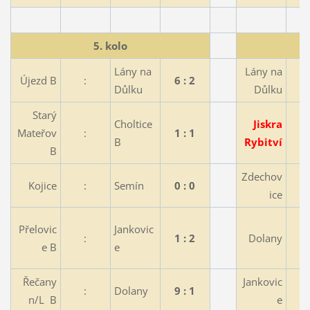
5. kolo
Lány na
Lány na
Újezd B
:
6 : 2
Důlku
Důlku
Starý
Choltice
Jiskra
Mateřov
:
1 : 1
B
Rybitví
B
Zdechov
Kojice
:
Semín
0 : 0
ice
Přelovic
Jankovic
:
1 : 2
Dolany
e B
e
Řečany
Jankovic
:
Dolany
9 : 1
n/L B
e