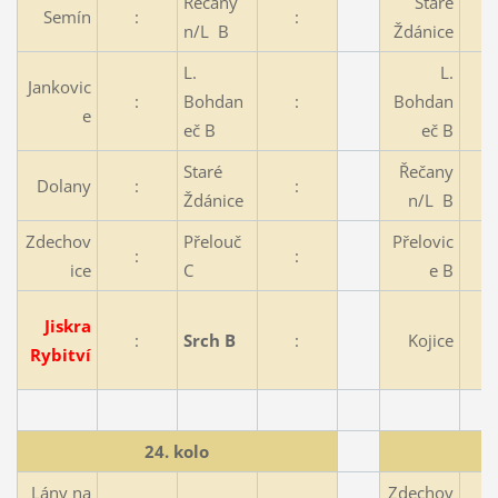
Řečany
Staré
Semín
:
:
n/L B
Ždánice
L.
L.
Jankovic
:
Bohdan
:
Bohdan
e
eč B
eč B
Staré
Řečany
Dolany
:
:
Ždánice
n/L B
Zdechov
Přelouč
Přelovic
:
:
ice
C
e B
Jiskra
:
Srch B
:
Kojice
Rybitví
24. kolo
Lány na
Zdechov