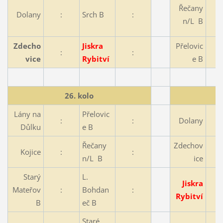
Řečany
Dolany
:
Srch B
:
n/L B
Zdecho
Jiskra
Přelovic
:
:
vice
Rybitví
e B
26. kolo
Lány na
Přelovic
:
:
Dolany
Důlku
e B
Řečany
Zdechov
Kojice
:
:
n/L B
ice
Starý
L.
Jiskra
Mateřov
:
Bohdan
:
Rybitví
B
eč B
Staré