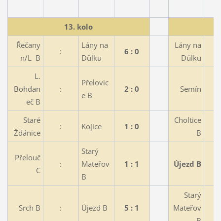
13. kolo
Řečany
Lány na
Lány na
:
6 : 0
n/L B
Důlku
Důlku
L.
Přelovic
Bohdan
:
2 : 0
Semín
e B
eč B
Staré
Choltice
:
Kojice
1 : 0
Ždánice
B
Starý
Přelouč
:
Mateřov
1 : 1
Újezd B
C
B
Starý
Srch B
:
Újezd B
5 : 1
Mateřov
B