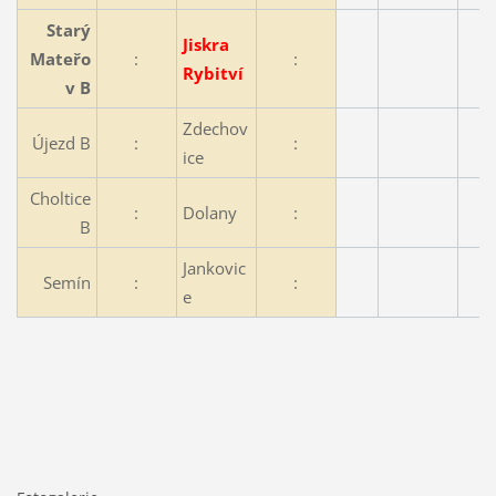
Starý
Jiskra
Mateřo
:
:
Rybitví
v B
Zdechov
Újezd B
:
:
ice
Choltice
:
Dolany
:
B
Jankovic
Semín
:
:
e