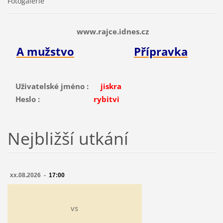
Fotogalerie
www.rajce.idnes.cz
A mužstvo
Přípravka
Uživatelské jméno :
jiskra
Heslo :
rybitvi
Nejbližší utkání
xx.08.2026 -
17:00
vs