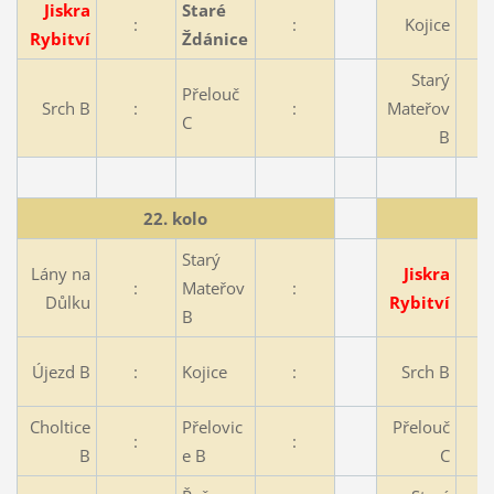
Jiskra
Staré
:
:
Kojice
Rybitví
Ždánice
Starý
Přelouč
Srch B
:
:
Mateřov
C
B
22. kolo
Starý
Lány na
Jiskra
:
Mateřov
:
Důlku
Rybitví
B
Újezd B
:
Kojice
:
Srch B
Choltice
Přelovic
Přelouč
:
:
B
e B
C