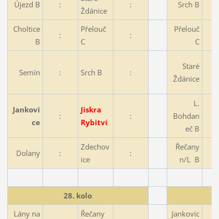
Újezd B
:
:
Srch B
Ždánice
Choltice
Přelouč
Přelouč
:
:
B
C
C
Staré
Semín
:
Srch B
:
Ždánice
L.
Jankovi
Jiskra
:
:
Bohdan
ce
Rybitví
eč B
Zdechov
Řečany
Dolany
:
:
ice
n/L B
28. kolo
Lány na
Řečany
Jankovic