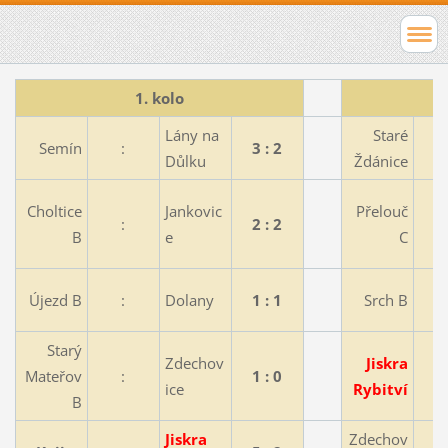
1. kolo
Lány na
Staré
Semín
:
3 : 2
Důlku
Ždánice
Choltice
Jankovic
Přelouč
:
2 : 2
B
e
C
Újezd B
:
Dolany
1 : 1
Srch B
Starý
Zdechov
Jiskra
Mateřov
:
1 : 0
ice
Rybitví
B
Jiskra
Zdechov