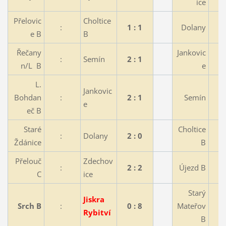
ice
Přelovic
Choltice
:
1 : 1
Dolany
e B
B
Řečany
Jankovic
:
Semín
2 : 1
n/L B
e
L.
Jankovic
Bohdan
:
2 : 1
Semín
e
eč B
Staré
Choltice
:
Dolany
2 : 0
Ždánice
B
Přelouč
Zdechov
:
2 : 2
Újezd B
C
ice
Starý
Jiskra
Srch B
:
0 : 8
Mateřov
Rybitví
B