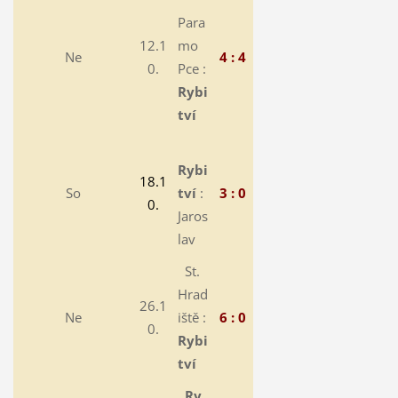
Para
12.1
mo
Ne
4 : 4
0.
Pce :
Rybi
tví
Rybi
18.1
So
tví
:
3 : 0
0.
Jaros
lav
St.
Hrad
26.1
Ne
iště :
6 : 0
0.
Rybi
tví
Ry