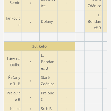
Semín
:
:
ice
Ždánice
L.
Jankovic
:
Dolany
:
Bohdan
e
eč B
30. kolo
L.
Lány na
:
Bohdan
:
Důlku
eč B
Řečany
Staré
:
:
n/L B
Ždánice
Přelovic
Přelouč
:
:
e B
C
Kojice
:
Srch B
: