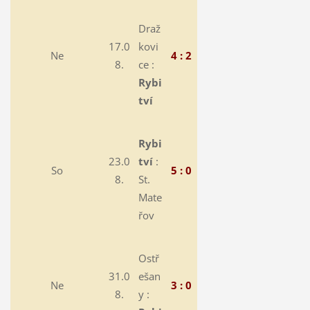
Draž
17.0
kovi
Ne
4 : 2
8.
ce :
Rybi
tví
Rybi
23.0
tví
:
So
5 : 0
8.
St.
Mate
řov
Ostř
31.0
ešan
Ne
3 : 0
8.
y :