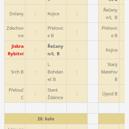
Řečany
Dolany
:
Kojice
:
n/L B
Zdechov
Přelovic
Přelovic
:
:
ice
e B
e B
Jiskra
Řečany
:
:
Kojice
Rybitví
n/L B
L.
Starý
Srch B
:
Bohdan
:
Mateřov
eč B
B
Přelouč
Staré
:
:
Újezd B
C
Ždánice
20. kolo