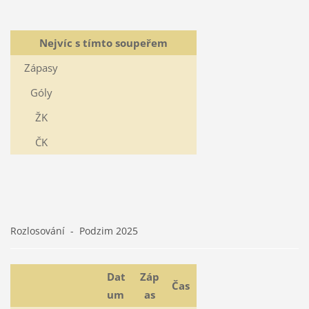
Nejvíc s tímto soupeřem
Zápasy
Góly
ŽK
ČK
Rozlosování - Podzim 2025
Dat
Záp
Čas
um
as