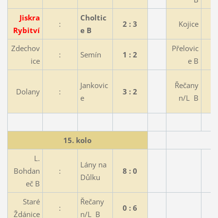
Jiskra
Choltic
:
2 : 3
Kojice
Rybitví
e B
Zdechov
Přelovic
:
Semín
1 : 2
ice
e B
Jankovic
Řečany
Dolany
:
3 : 2
e
n/L B
15. kolo
L.
Lány na
Bohdan
:
8 : 0
Důlku
eč B
Staré
Řečany
:
0 : 6
Ždánice
n/L B