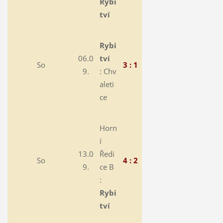
Rybi
tví
Rybi
06.0
tví
So
3 : 1
9.
:
Chv
aleti
ce
Horn
í
13.0
Ředi
So
4 : 2
9.
ce B
:
Rybi
tví