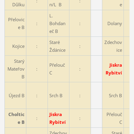
:
:
Důlku
n/L B
e
L.
Přelovic
:
Bohdan
:
Dolany
e B
eč B
Staré
Zdechov
Kojice
:
:
Ždánice
ice
Starý
Přelouč
Jiskra
Mateřov
:
:
C
Rybitví
B
Újezd B
:
Srch B
:
Srch B
Choltic
Jiskra
Přelouč
:
:
e B
Rybitví
C
Zdechov
Staré