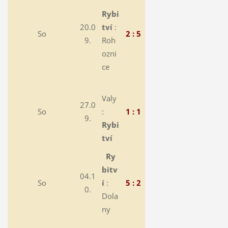
Rybi
20.0
tví
:
So
2 : 5
9.
Roh
ozni
ce
Valy
27.0
So
:
1 : 1
9.
Rybi
tví
Ry
bitv
04.1
So
í
:
5 : 2
0.
Dola
ny