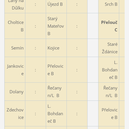
Lány na
:
Újezd B
:
Srch B
Důlku
Starý
Choltice
Přelouč
:
Mateřov
:
B
C
B
Staré
Semín
:
Kojice
:
Ždánice
L.
Jankovic
Přelovic
:
:
Bohdan
e
e B
eč B
Řečany
Řečany
Dolany
:
:
n/L B
n/L B
L.
Zdechov
Přelovic
:
Bohdan
:
ice
e B
eč B