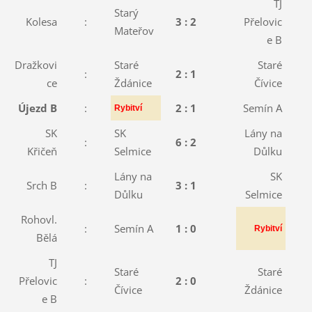
TJ
Starý
Kolesa
:
3 : 2
Přelovic
:
Mateřov
e B
Dražkovi
Staré
Staré
:
2 : 1
:
ce
Ždánice
Čívice
Újezd B
:
2 : 1
Semín A
:
Rybitví
SK
SK
Lány na
:
6 : 2
:
Křičeň
Selmice
Důlku
Lány na
SK
Srch B
:
3 : 1
:
Důlku
Selmice
Rohovl.
:
Semín A
1 : 0
:
Rybitví
Bělá
TJ
Staré
Staré
Přelovic
:
2 : 0
:
Čívice
Ždánice
e B