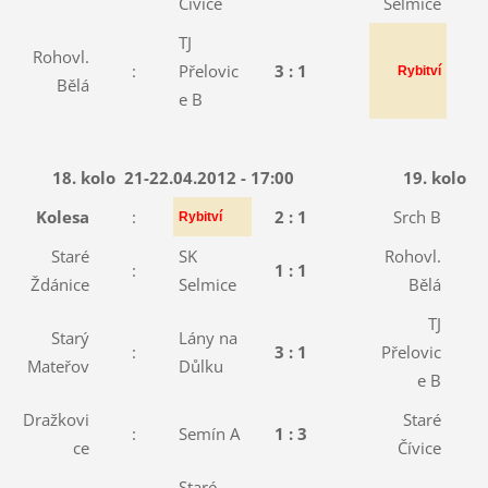
Čívice
Selmice
TJ
Rohovl.
:
Přelovic
3 : 1
:
Rybitví
Bělá
e B
18. kolo
21-22.04.2012 - 17:00
19. kolo
2
Kolesa
:
2 : 1
Srch B
:
Rybitví
Staré
SK
Rohovl.
:
1 : 1
:
Ždánice
Selmice
Bělá
TJ
Starý
Lány na
:
3 : 1
Přelovic
:
Mateřov
Důlku
e B
Dražkovi
Staré
:
Semín A
1 : 3
:
ce
Čívice
Staré