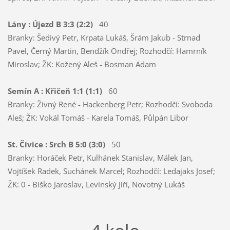
Lány : Újezd B 3:3 (2:2)
40
Branky: Šedivý Petr, Krpata Lukáš, Šrám Jakub - Strnad
Pavel, Černý Martin, Bendžík Ondřej; Rozhodčí: Hamrník
Miroslav; ŽK: Kožený Aleš - Bosman Adam
Semín A : Křičeň 1:1 (1:1)
60
Branky: Živný René - Hackenberg Petr; Rozhodčí: Svoboda
Aleš; ŽK: Vokál Tomáš - Karela Tomáš, Půlpán Libor
St. Čívice : Srch B 5:0 (3:0)
50
Branky: Horáček Petr, Kulhánek Stanislav, Málek Jan,
Vojtíšek Radek, Suchánek Marcel; Rozhodčí: Ledajaks Josef;
ŽK: 0 - Biško Jaroslav, Levínský Jiří, Novotný Lukáš