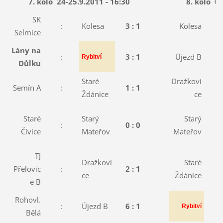
7. kolo
24-25.9.2011 - 16:30
8. kolo
01
SK
:
Kolesa
3 : 1
Kolesa
:
Selmice
Lány na
:
3 : 1
Újezd B
:
Rybitví
Důlku
Staré
Dražkovi
Semín A
:
1 : 1
:
Ždánice
ce
Staré
Starý
Starý
:
0 : 0
:
Čívice
Mateřov
Mateřov
TJ
Dražkovi
Staré
Přelovic
:
2 : 1
:
ce
Ždánice
e B
Rohovl.
:
Újezd B
6 : 1
:
Rybitví
Bělá