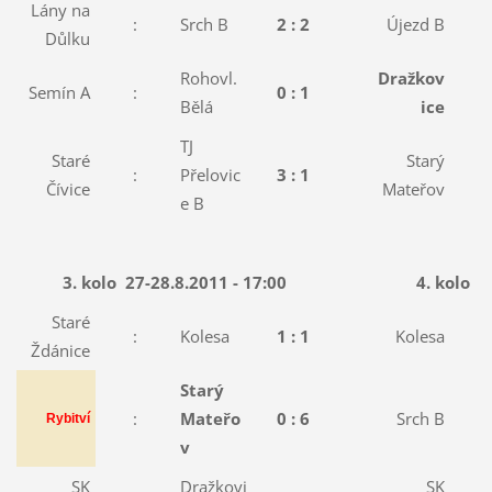
Lány na
:
Srch B
2 :
2
Újezd B
:
Důlku
Rohovl.
Dražkov
Semín A
:
0 :
1
:
Bělá
ice
TJ
Staré
Starý
:
Přelovic
3 :
1
:
Čívice
Mateřov
e B
3. kolo
27-28.8.2011 - 17:00
4. kolo
0
Staré
:
Kolesa
1 :
1
Kolesa
:
Ždánice
Starý
:
Mateřo
0 :
6
Srch B
:
Rybitví
v
SK
Dražkovi
SK