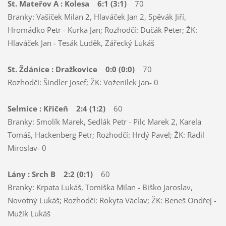
St. Mateřov A : Kolesa 6:1 (3:1)
70
Branky: Vašíček Milan 2, Hlaváček Jan 2, Spěvák Jiří,
Hromádko Petr - Kurka Jan; Rozhodčí: Dučák Peter; ŽK:
Hlaváček Jan - Tesák Luděk, Zářecký Lukáš
St. Ždánice : Dražkovice 0:0 (0:0)
70
Rozhodčí: Šindler Josef; ŽK: Voženílek Jan- 0
Selmice : Křičeň 2:4 (1:2)
60
Branky: Smolík Marek, Sedlák Petr - Pilc Marek 2, Karela
Tomáš, Hackenberg Petr; Rozhodčí: Hrdý Pavel; ŽK: Radil
Miroslav- 0
Lány : Srch B 2:2 (0:1)
60
Branky: Krpata Lukáš, Tomiška Milan - Biško Jaroslav,
Novotný Lukáš; Rozhodčí: Rokyta Václav; ŽK: Beneš Ondřej -
Mužík Lukáš