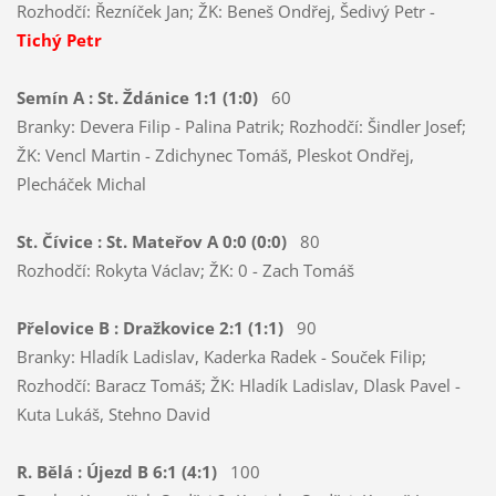
Rozhodčí: Řezníček Jan; ŽK: Beneš Ondřej, Šedivý Petr -
Tichý Petr
Semín A : St. Ždánice 1:1 (1:0)
60
Branky: Devera Filip - Palina Patrik; Rozhodčí: Šindler Josef;
ŽK: Vencl Martin - Zdichynec Tomáš, Pleskot Ondřej,
Plecháček Michal
St. Čívice : St. Mateřov A 0:0 (0:0)
80
Rozhodčí: Rokyta Václav; ŽK: 0 - Zach Tomáš
Přelovice B : Dražkovice 2:1 (1:1)
90
Branky: Hladík Ladislav, Kaderka Radek - Souček Filip;
Rozhodčí: Baracz Tomáš; ŽK: Hladík Ladislav, Dlask Pavel -
Kuta Lukáš, Stehno David
R. Bělá : Újezd B 6:1 (4:1)
100