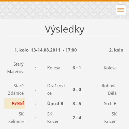
Výsledky
1. kolo
13-14.08.2011
- 17:00
2. kolo
2
Starý
:
Kolesa
6 :
1
Kolesa
:
Mateřov
Staré
Dražkovi
Rohovl.
:
0 :
0
:
Ždánice
ce
Bělá
:
Újezd B
3 :
5
Srch B
:
Rybitví
SK
SK
SK
:
2 :
4
:
Selmice
Křičeň
Křičeň