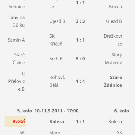
:
1 :
1
:
Selmice
ce
Křičeň
Lány na
:
Újezd B
3 :
3
Újezd B
:
Důlku
SK
Dražkovi
Semín A
:
1 :
1
:
Křičeň
ce
Staré
Starý
:
Srch B
5 :
0
:
Čívice
Mateřov
TJ
Rohovl.
Staré
Přelovic
:
1 :
4
:
Bělá
Ždánice
e B
5. kolo
10-11.9.2011 - 17:00
6. kolo
1
:
Kolesa
1 : 1
Kolesa
:
Rybitví
SK
Staré
SK