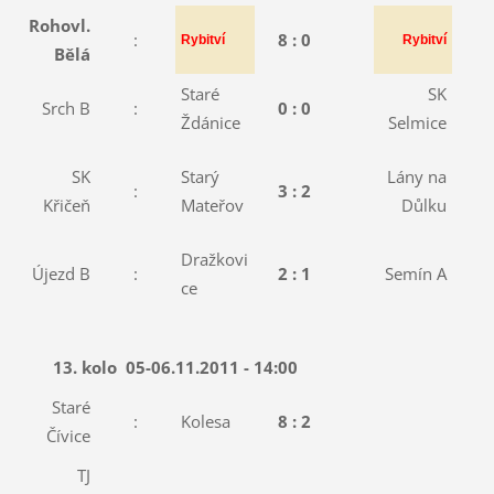
Rohovl.
:
8 : 0
:
Rybitví
Rybitví
Bělá
Staré
SK
Srch B
:
0 : 0
:
Ždánice
Selmice
SK
Starý
Lány na
:
3 : 2
:
Křičeň
Mateřov
Důlku
Dražkovi
Újezd B
:
2 : 1
Semín A
:
ce
13. kolo
05-06.11.2011 - 14:00
Staré
:
Kolesa
8 : 2
Čívice
TJ