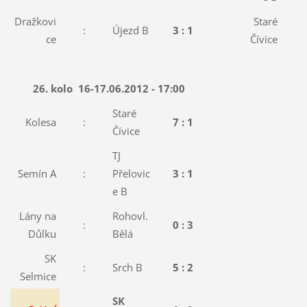
Dražkovi
Staré
:
Újezd B
3 : 1
:
ce
Čívice
26. kolo
16-17.06.2012 - 17:00
Staré
Kolesa
:
7 : 1
Čívice
TJ
Semín A
:
Přelovic
3 : 1
e B
Lány na
Rohovl.
:
0 : 3
Důlku
Bělá
SK
:
Srch B
5 : 2
Selmice
SK