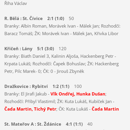
Říha Václav
R. Bělá : St. Čívice 2:1 (1:0)
50
Branky: Albín Roman, Morávek Ivan - Málek Jan; Rozhodčí:
Baracz Tomáš; ŽK: Morávek Ivan - Málek Jan, Křivka Libor
Křičeň : Lány 5:1 (3:0)
120
Branky: Biath Daniel 3, Kalinin Aljoša, Hackenberg Petr -
Krpata Lukáš; Rozhodčí: Čapek Bohuslav; ŽK: Hackenberg
Petr, Pilc Marek- 0; ČK: 0 - Jirouš Zbyněk
Dražkovice : Rybitví 1:2 (1:1)
100
Branky: El Jirafi Jakub -
Vlk Ondřej, Hunka Dušan
;
Rozhodčí: Přibyl Vlastimil; ŽK: Kuta Lukáš, Kubíček Jan -
Čada Martin, Tichý Petr
; ČK: Kuta Lukáš -
Čada Martin
St. Mateřov A : St. Ždánice 4:1 (1:1)
40