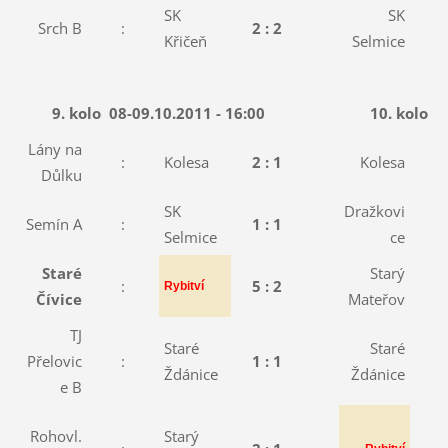
SK
SK
Srch B
:
2 : 2
:
Křičeň
Selmice
9. kolo
08-09.10.2011 - 16:00
10. kolo
1
Lány na
:
Kolesa
2 : 1
Kolesa
:
Důlku
SK
Dražkovi
Semín A
:
1 : 1
:
Selmice
ce
Staré
Starý
:
5 : 2
:
Rybitví
Čívice
Mateřov
TJ
Staré
Staré
Přelovic
:
1 : 1
:
Ždánice
Ždánice
e B
Rohovl.
Starý