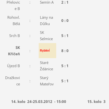
Přelovic
:
Semín A
2 : 1
e B
Rohovl.
Lány na
:
0 : 0
Bělá
Důlku
SK
Srch B
:
5 : 1
Selmice
SK
:
8 : 0
Rybitví
Křičeň
Staré
Újezd B
:
5 : 1
Ždánice
Dražkovi
Starý
:
5 : 1
ce
Mateřov
14. kolo
24-25.03.2012
- 15:00
15. kolo
31.