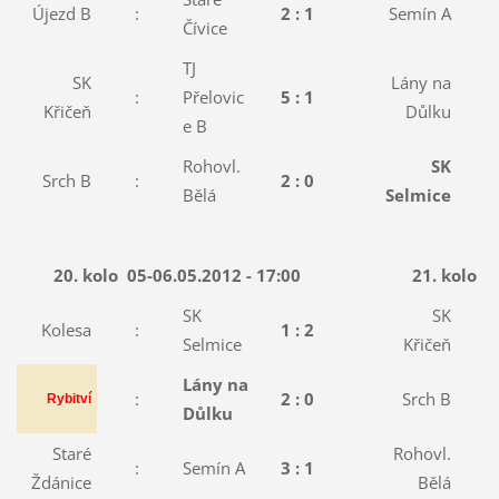
Újezd B
:
2 : 1
Semín A
:
Čívice
TJ
SK
Lány na
:
Přelovic
5 : 1
:
Křičeň
Důlku
e B
Rohovl.
SK
Srch B
:
2 : 0
:
Bělá
Selmice
20. kolo
05-06.05.2012 - 17:00
21. kolo
1
SK
SK
Kolesa
:
1 : 2
:
Selmice
Křičeň
Lány na
:
2 : 0
Srch B
:
Rybitví
Důlku
Staré
Rohovl.
:
Semín A
3 : 1
:
Ždánice
Bělá