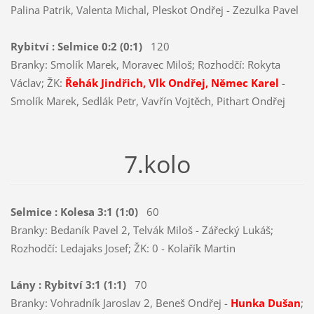
Palina Patrik, Valenta Michal, Pleskot Ondřej - Zezulka Pavel
Rybitví : Selmice 0:2 (0:1)
120
Branky: Smolík Marek, Moravec Miloš; Rozhodčí: Rokyta
Václav; ŽK:
Řehák Jindřich, Vlk Ondřej, Němec Karel
-
Smolík Marek, Sedlák Petr, Vavřín Vojtěch, Pithart Ondřej
7.kolo
Selmice : Kolesa 3:1 (1:0)
60
Branky: Bedaník Pavel 2, Telvák Miloš - Zářecký Lukáš;
Rozhodčí: Ledajaks Josef; ŽK: 0 - Kolařík Martin
Lány : Rybitví 3:1 (1:1)
70
Branky: Vohradník Jaroslav 2, Beneš Ondřej -
Hunka Dušan
;