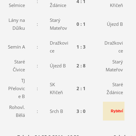
:
4 : 1
:
Selmice
Ždánice
Křičeň
Lány na
Starý
:
0 : 1
Újezd B
:
Důlku
Mateřov
Dražkovi
Dražkovi
Semín A
:
1 : 3
:
ce
ce
Staré
Starý
:
Újezd B
2 : 8
:
Čívice
Mateřov
TJ
SK
Staré
Přelovic
:
2 : 1
:
Křičeň
Ždánice
e B
Rohovl.
:
Srch B
3 : 0
:
Rybitví
Bělá