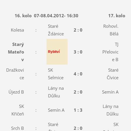
16. kolo
07-08.04.2012- 16:30
17. kolo
1
Staré
Rohovl.
Kolesa
:
2 : 0
:
Ždánice
Bělá
Starý
TJ
Mateřo
:
3 : 0
Přelovic
:
Rybitví
v
e B
Dražkovi
SK
Staré
:
4 : 0
:
ce
Selmice
Čívice
Lány na
Újezd B
:
2 : 0
Semín A
:
Důlku
SK
Lány na
:
Semín A
1 : 3
:
Křičeň
Důlku
Staré
SK
Srch B
:
2 : 0
: