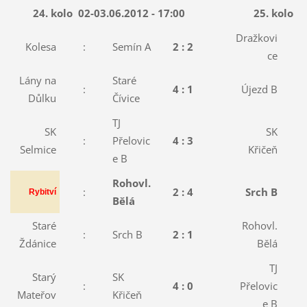
24. kolo
02-03.06.2012 - 17:00
25. kolo
0
Dražkovi
Kolesa
:
Semín A
2 : 2
:
ce
Lány na
Staré
:
4 : 1
Újezd B
:
Důlku
Čívice
TJ
SK
SK
:
Přelovic
4 : 3
:
Selmice
Křičeň
e B
Rohovl.
:
:
2 : 4
Srch B
Rybitví
Bělá
Staré
Rohovl.
:
Srch B
2 : 1
:
Ždánice
Bělá
TJ
Starý
SK
:
4 : 0
Přelovic
:
Mateřov
Křičeň
e B