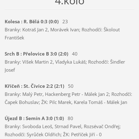
4.kolo
Kolesa : R. Bělá 0:3 (0:0)
23
Branky: Kotraš Jan 2, Morávek Ivan; Rozhodčí: Školout
František
Srch B : Přelovice B 3:0 (2:0)
40
Branky: Víšek Martin 2, Vladyka Lukáš; Rozhodčí: Šindler
Josef
Křičeň : St. Čívice 2:2 (2:1)
50
Branky: Malý Petr, Hackenberg Petr - Málek Jan 2; Rozhodčí:
Čapek Bohuslav; ŽK: Pilc Marek, Karela Tomáš - Málek Jan
Újezd B : Semín A 3:0 (1:0)
80
Branky: Svoboda Leoš, Strnad Pavel, Rozsévač Ondřej;
Rozhodčí: Syrůček Oldřich; ŽK: Petříček Jiří - 0