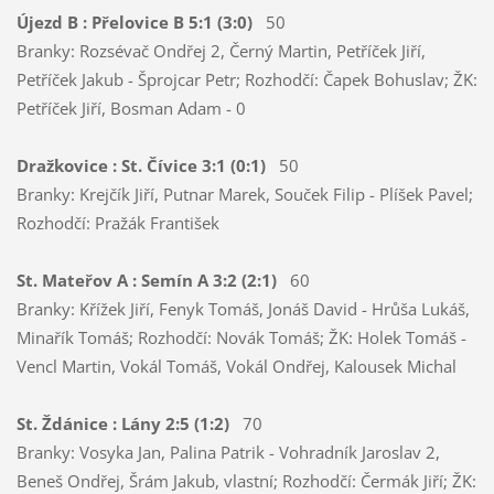
Újezd B : Přelovice B 5:1 (3:0)
50
Branky: Rozsévač Ondřej 2, Černý Martin, Petříček Jiří,
Petříček Jakub - Šprojcar Petr; Rozhodčí: Čapek Bohuslav; ŽK:
Petříček Jiří, Bosman Adam - 0
Dražkovice : St. Čívice 3:1 (0:1)
50
Branky: Krejčík Jiří, Putnar Marek, Souček Filip - Plíšek Pavel;
Rozhodčí: Pražák František
St. Mateřov A : Semín A 3:2 (2:1)
60
Branky: Křížek Jiří, Fenyk Tomáš, Jonáš David - Hrůša Lukáš,
Minařík Tomáš; Rozhodčí: Novák Tomáš; ŽK: Holek Tomáš -
Vencl Martin, Vokál Tomáš, Vokál Ondřej, Kalousek Michal
St. Ždánice : Lány 2:5 (1:2)
70
Branky: Vosyka Jan, Palina Patrik - Vohradník Jaroslav 2,
Beneš Ondřej, Šrám Jakub, vlastní; Rozhodčí: Čermák Jiří; ŽK: