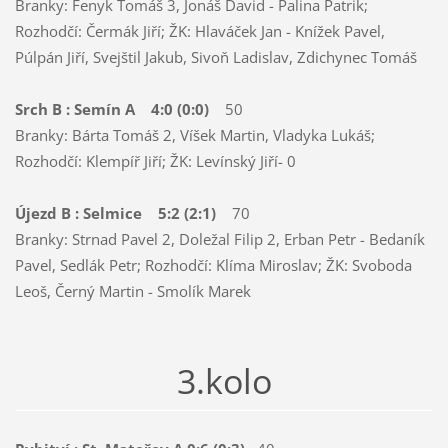
Branky: Fenyk Tomáš 3, Jonáš David - Palina Patrik;
Rozhodčí: Čermák Jiří; ŽK: Hlaváček Jan - Knížek Pavel,
Púlpán Jiří, Svejštil Jakub, Sivoň Ladislav, Zdichynec Tomáš
Srch B : Semín A 4:0 (0:0)
50
Branky: Bárta Tomáš 2, Víšek Martin, Vladyka Lukáš;
Rozhodčí: Klempíř Jiří; ŽK: Levínský Jiří- 0
Újezd B : Selmice 5:2 (2:1)
70
Branky: Strnad Pavel 2, Doležal Filip 2, Erban Petr - Bedaník
Pavel, Sedlák Petr; Rozhodčí: Klíma Miroslav; ŽK: Svoboda
Leoš, Černý Martin - Smolík Marek
3.kolo