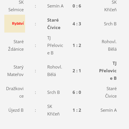
SK
SK
:
Semín A
0 : 6
:
Selmice
Křičeň
Staré
:
4 : 3
Srch B
:
Rybitví
Čívice
TJ
Staré
Rohovl.
:
Přelovic
1 : 2
:
Ždánice
Bělá
e B
TJ
Starý
Rohovl.
:
2 : 1
Přelovic
:
Mateřov
Bělá
e B
Dražkovi
Staré
:
Srch B
6 : 0
:
ce
Čívice
SK
Újezd B
:
1 : 2
Semín A
:
Křičeň