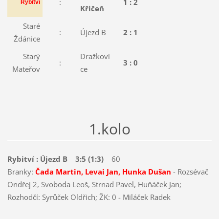
:
1 : 2
Rybitví
Křičeň
Staré
:
Újezd B
2 : 1
Ždánice
Starý
Dražkovi
:
3 : 0
Mateřov
ce
1.kolo
Rybitví : Újezd B 3:5 (1:3)
60
Branky:
Čada Martin, Levai Jan, Hunka Dušan
- Rozsévač
Ondřej 2, Svoboda Leoš, Strnad Pavel, Huňáček Jan;
Rozhodčí: Syrůček Oldřich; ŽK: 0 - Miláček Radek