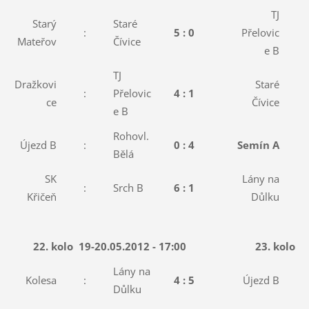
TJ
Starý
Staré
:
5 : 0
Přelovic
:
Mateřov
Čívice
e B
TJ
Dražkovi
Staré
:
Přelovic
4 : 1
:
ce
Čívice
e B
Rohovl.
Újezd B
:
0 : 4
Semín A
:
Bělá
SK
Lány na
:
Srch B
6 : 1
:
Křičeň
Důlku
22. kolo
19-20.05.2012 - 17:00
23. kolo
2
Lány na
Kolesa
:
4 : 5
Újezd B
:
Důlku