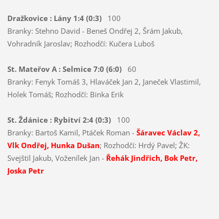
Dražkovice : Lány 1:4 (0:3)
100
Branky: Stehno David - Beneš Ondřej 2, Šrám Jakub,
Vohradník Jaroslav; Rozhodčí: Kučera Luboš
St. Mateřov A : Selmice 7:0 (6:0)
60
Branky: Fenyk Tomáš 3, Hlaváček Jan 2, Janeček Vlastimil,
Holek Tomáš; Rozhodčí: Binka Erik
St. Ždánice : Rybitví 2:4 (0:3)
100
Branky: Bartoš Kamil, Ptáček Roman -
Šáravec Václav 2,
Vlk Ondřej, Hunka Dušan
; Rozhodčí: Hrdý Pavel; ŽK:
Svejštil Jakub, Voženílek Jan -
Řehák Jindřich, Bok Petr,
Joska Petr