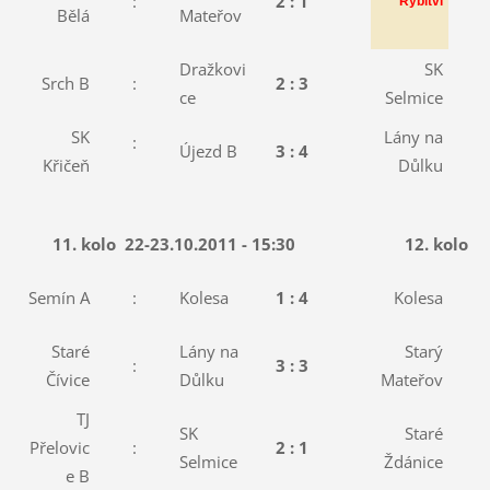
:
2 : 1
:
Rybitví
Bělá
Mateřov
Dražkovi
SK
Srch B
:
2 : 3
:
ce
Selmice
SK
Lány na
:
Újezd B
3 : 4
:
Křičeň
Důlku
11. kolo
22-23.10.2011 - 15:30
12. kolo
2
Semín A
:
Kolesa
1 : 4
Kolesa
:
Staré
Lány na
Starý
:
3 : 3
:
Čívice
Důlku
Mateřov
TJ
SK
Staré
Přelovic
:
2 : 1
:
Selmice
Ždánice
e B