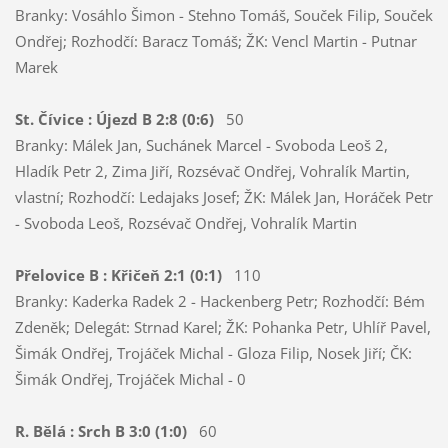
Branky: Vosáhlo Šimon - Stehno Tomáš, Souček Filip, Souček
Ondřej; Rozhodčí: Baracz Tomáš; ŽK: Vencl Martin - Putnar
Marek
St. Čívice : Újezd B 2:8 (0:6)
50
Branky: Málek Jan, Suchánek Marcel - Svoboda Leoš 2,
Hladík Petr 2, Zima Jiří, Rozsévač Ondřej, Vohralík Martin,
vlastní; Rozhodčí: Ledajaks Josef; ŽK: Málek Jan, Horáček Petr
- Svoboda Leoš, Rozsévač Ondřej, Vohralík Martin
Přelovice B : Křičeň 2:1 (0:1)
110
Branky: Kaderka Radek 2 - Hackenberg Petr; Rozhodčí: Bém
Zdeněk; Delegát: Strnad Karel; ŽK: Pohanka Petr, Uhlíř Pavel,
Šimák Ondřej, Trojáček Michal - Gloza Filip, Nosek Jiří; ČK:
Šimák Ondřej, Trojáček Michal - 0
R. Bělá : Srch B 3:0 (1:0)
60