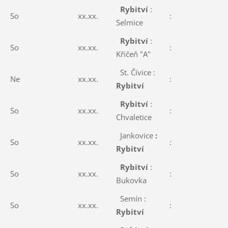
Rybitví
:
So
xx.xx.
:
Selmice
Rybitví
:
So
xx.xx.
:
Křičeň "A"
St. Čívice :
Ne
xx.xx.
:
Rybitví
Rybitví
:
So
xx.xx.
:
Chvaletice
Jankovice
:
So
xx.xx.
:
Rybitví
Rybitví
:
So
xx.xx.
:
Bukovka
Semín :
So
xx.xx.
:
Rybitví