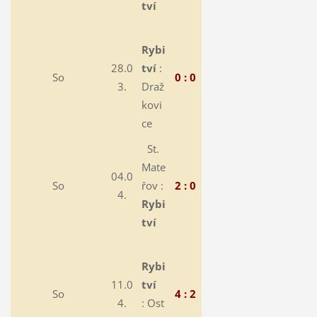
tví
Rybi
28.0
tví
:
So
0 : 0
3.
Draž
kovi
ce
St.
Mate
04.0
So
řov :
2 : 0
4.
Rybi
tví
Rybi
11.0
tví
So
4 : 2
4.
:
Ost