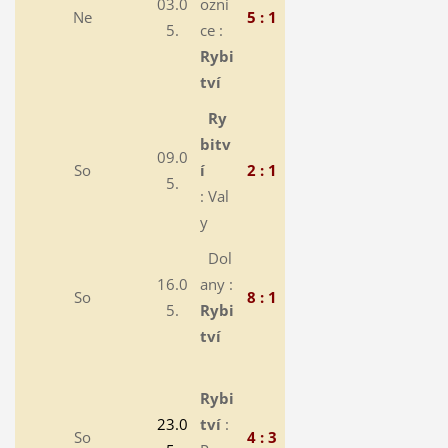
03.0
ozni
Ne
5 : 1
5.
ce :
Rybi
tví
Ry
bitv
09.0
So
í
2 : 1
5.
: Val
y
Dol
16.0
any :
So
8 : 1
5.
Rybi
tví
Rybi
23.0
tví
:
So
4 : 3