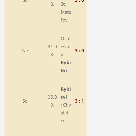
8.
St.
Mate
řov
Ostř
31.0
ešan
Ne
3 : 0
8.
y :
Rybi
tví
Rybi
06.0
tví
So
3 : 1
9.
:
Chv
aleti
ce