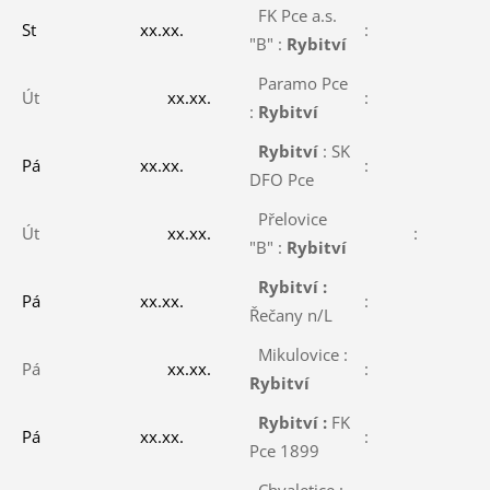
FK Pce a.s.
St
xx.xx.
:
"B" :
Rybitví
Paramo Pce
Út
xx.xx.
:
:
Rybitví
Rybitví
: SK
Pá
xx.xx.
:
DFO Pce
Přelovice
Út
xx.xx.
:
"B" :
Rybitví
Rybitví :
Pá
xx.xx.
:
Řečany n/L
Mikulovice :
Pá
xx.xx.
:
Rybitví
Rybitví :
FK
Pá
xx.xx.
:
Pce 1899
Chvaletice :