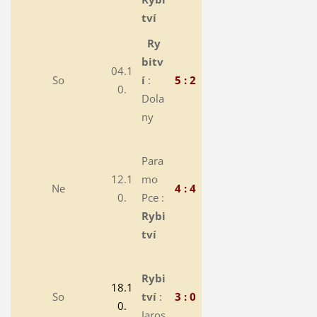
tví
Ry
bitv
04.1
So
í
:
5 : 2
0.
Dola
ny
Para
12.1
mo
Ne
4 : 4
0.
Pce :
Rybi
tví
Rybi
18.1
So
tví
:
3 : 0
0.
Jaros