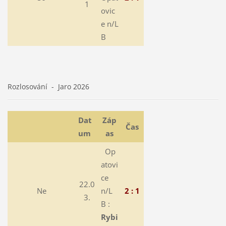
1
ovic
e n/L
B
Rozlosování - Jaro 2026
Dat
Záp
Čas
um
as
Op
atovi
ce
22.0
Ne
n/L
2 : 1
3.
B :
Rybi