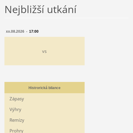
Nejbližší utkání
xx.08.2026 -
17:00
vs
Histrorická bilance
Zápasy
Výhry
Remízy
Prohry