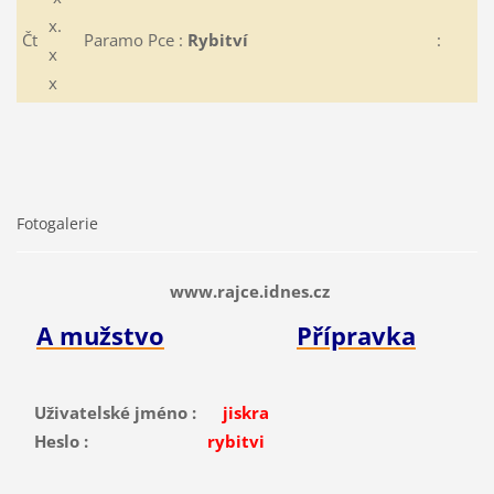
x.
Čt
Paramo Pce :
Rybitví
:
x
x
Fotogalerie
www.rajce.idnes.cz
A mužstvo
Přípravka
Uživatelské jméno :
jiskra
Heslo :
rybitvi