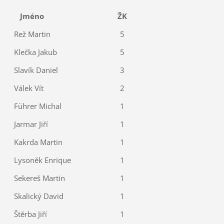
Jméno
ŽK
Rež Martin
5
Klečka Jakub
5
Slavík Daniel
3
Válek Vít
2
Führer Michal
1
Jarmar Jiří
1
Kakrda Martin
1
Lysoněk Enrique
1
Sekereš Martin
1
Skalický David
1
Štěrba Jiří
1