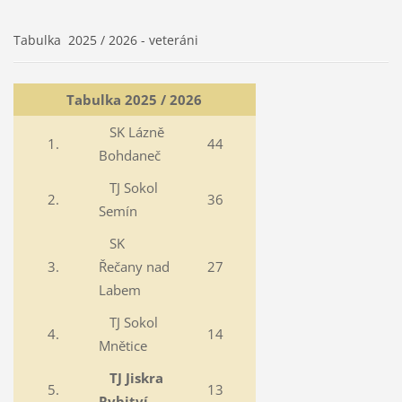
Tabulka 2025 / 2026 - veteráni
Tabulka 2025 / 2026
SK Lázně
1.
44
Bohdaneč
TJ Sokol
2.
36
Semín
SK
3.
Řečany nad
27
Labem
TJ Sokol
4.
14
Mnětice
TJ Jiskra
5.
13
Rybitví