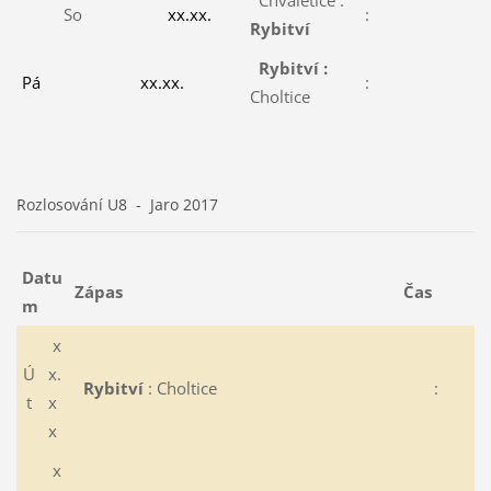
So
xx.xx.
:
Rybitví
Rybitví :
Pá
xx.xx.
:
Choltice
Rozlosování U8 - Jaro 2017
Datu
Zápas
Čas
m
x
Ú
x.
Rybitví
: Choltice
:
t
x
x
x