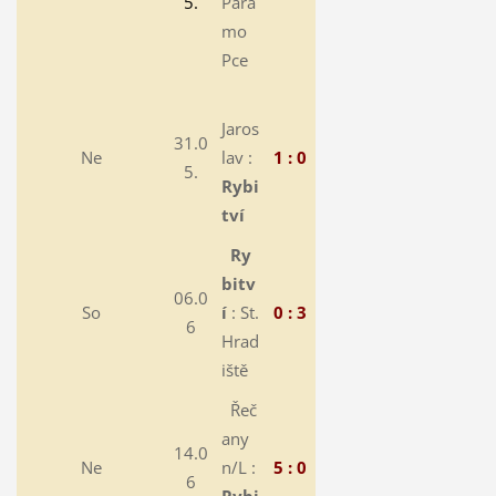
5.
Para
mo
Pce
Jaros
31.0
Ne
lav :
1 : 0
5.
Rybi
tví
Ry
bitv
06.0
So
í
: St.
0 : 3
6
Hrad
iště
Řeč
any
14.0
Ne
n/L :
5 : 0
6
Rybi