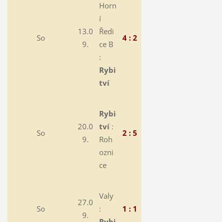
Horn
í
13.0
Ředi
So
4 : 2
9.
ce B
:
Rybi
tví
Rybi
20.0
tví
:
So
2 : 5
9.
Roh
ozni
ce
Valy
27.0
So
:
1 : 1
9.
Rybi