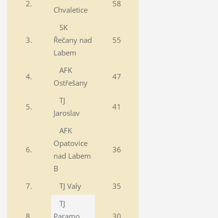
2.
58
Chvaletice
SK
3.
Řečany nad
55
Labem
AFK
4.
47
Ostřešany
TJ
5.
41
Jaroslav
AFK
Opatovice
6.
36
nad Labem
B
7.
TJ Valy
35
TJ
8.
Paramo
30