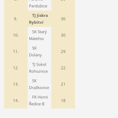
Pardubice
TJ Jiskra
9.
30
Rybitví
SK Starý
10.
30
Mateřov
SK
11.
29
Dolany
TJ Sokol
12.
22
Rohoznice
SK
13.
21
Dražkovice
FK Horní
14.
18
Ředice B