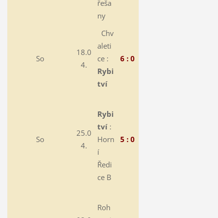
řeša
ny
Chv
aleti
18.0
So
ce :
6 : 0
4.
Rybi
tví
Rybi
tví
:
25.0
So
Horn
5 : 0
4.
í
Ředi
ce B
Roh