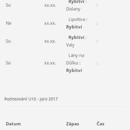
Rybitví
:
So
xx.xx.
:
Dolany
Lipoltice :
Ne
xx.xx.
:
Rybitví
Rybitví
:
So
xx.xx.
:
Valy
Lány na
So
xx.xx.
Důlku :
:
Rybitví
Rozlosování U10 - Jaro 2017
Datum
Zápas
Čas