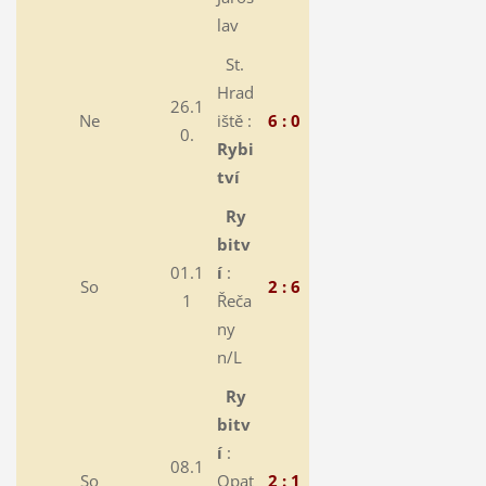
lav
St.
Hrad
26.1
Ne
iště :
6 : 0
0.
Rybi
tví
Ry
bitv
01.1
í
:
So
2 : 6
1
Řeča
ny
n/L
Ry
bitv
í
:
08.1
So
Opat
2 : 1