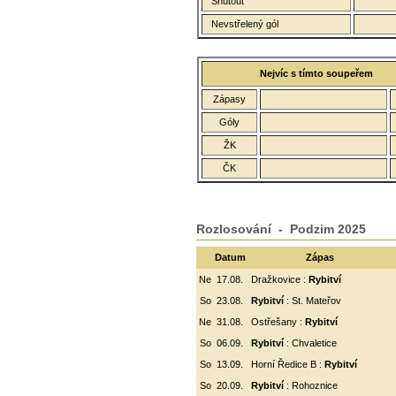
Shutout
Nevstřelený gól
Nejvíc s tímto soupeřem
Zápasy
Góly
ŽK
ČK
Rozlosování - Podzim 2025
Datum
Zápas
Ne
17.08.
Dražkovice :
Rybitví
So
23.08.
Rybitví
: St. Mateřov
Ne
31.08.
Ostřešany :
Rybitví
So
06.09.
Rybitví
:
Chvaletice
So
13.09.
Horní Ředice B :
Rybitví
So
20.09.
Rybitví
: Rohoznice