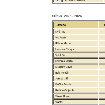
Střelci 2025 / 2026
Jméno
Nyč Filip
Vlk Patrik
Führer Michal
Lysoněk Enrique
Válek Vít
Sekereš Martin
Skalický David
Bořil Tomáš
Jarmar Jiří
Klečka Jakub
Růžička Vojtěch
Slavík Daniel
Vlastní