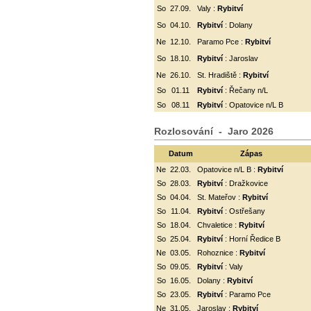
So
27.09.
Valy :
Rybitví
So
04.10.
Rybitví
: Dolany
Ne
12.10.
Paramo Pce :
Rybitví
So
18.10.
Rybitví
: Jaroslav
Ne
26.10.
St. Hradiště :
Rybitví
So
01.11
Rybitví
: Řečany n/L
So
08.11
Rybitví
: Opatovice n/L B
Rozlosování - Jaro 2026
Datum
Zápas
Ne
22.03.
Opatovice n/L B :
Rybitví
So
28.03.
Rybitví
: Dražkovice
So
04.04.
St. Mateřov :
Rybitví
So
11.04.
Rybitví
:
Ostřešany
So
18.04.
Chvaletice :
Rybitví
So
25.04.
Rybitví
: Horní Ředice B
Ne
03.05.
Rohoznice :
Rybitví
So
09.05.
Rybitví
: Valy
So
16.05.
Dolany :
Rybitví
So
23.05.
Rybitví
: Paramo Pce
Ne
31.05.
Jaroslav :
Rybitví