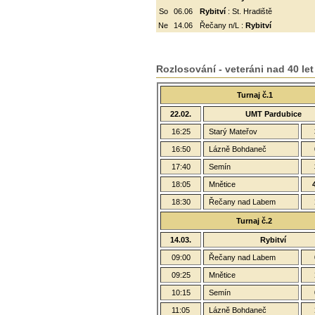
So
06.06
Rybitví
: St. Hradiště
Ne
14.06
Řečany n/L :
Rybitví
Rozlosování - veteráni nad 40 let
Turnaj č.1
22.02.
UMT Pardubice
16:25
Starý Mateřov
16:50
Lázně Bohdaneč
17:40
Semín
18:05
Mnětice
18:30
Řečany nad Labem
Turnaj č.2
14.03.
Rybitví
09:00
Řečany nad Labem
09:25
Mnětice
10:15
Semín
11:05
Lázně Bohdaneč