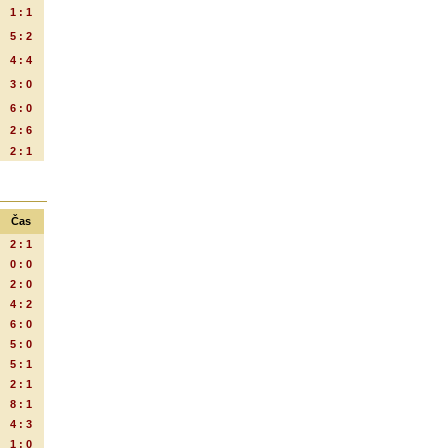
1 : 1
5 : 2
4 : 4
3 : 0
6 : 0
2 : 6
2 : 1
Čas
2 : 1
0 : 0
2 : 0
4 : 2
6 : 0
5 : 0
5 : 1
2 : 1
8 : 1
4 : 3
1 : 0