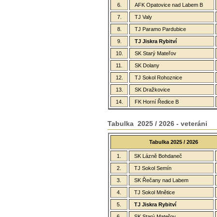
6.
AFK Opatovice nad Labem B
7.
TJ Valy
8.
TJ Paramo Pardubice
9.
TJ Jiskra Rybitví
10.
SK Starý Mateřov
11.
SK Dolany
12.
TJ Sokol Rohoznice
13.
SK Dražkovice
14.
FK Horní Ředice B
Tabulka 2025 / 2026 - veteráni
Tabulka 2025 / 2026
1.
SK Lázně Bohdaneč
2.
TJ Sokol Semín
3.
SK Řečany nad Labem
4.
TJ Sokol Mnětice
5.
TJ Jiskra Rybitví
6.
SK Starý Mateřov