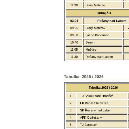
11:30
Starý Mateřov
Turnaj č.3
03.04
Řečany nad Labem
09:25
Starý Mateřov
09:50
Lázně Bohdaneč
10:40
Semín
11:05
Mnětice
11:30
Řečany nad Labem
Tabulka 2025 / 2026
Tabulka 2025 / 2026
1.
TJ Sokol Staré Hradiště
2.
FK Baník Chvaletice
3.
SK Řečany nad Labem
4.
AFK Ostřešany
5.
TJ Jaroslav