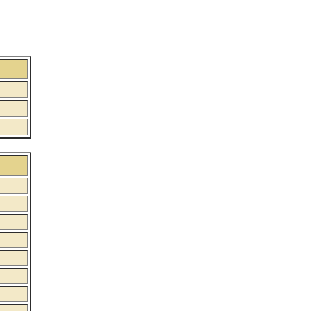
:
:
: