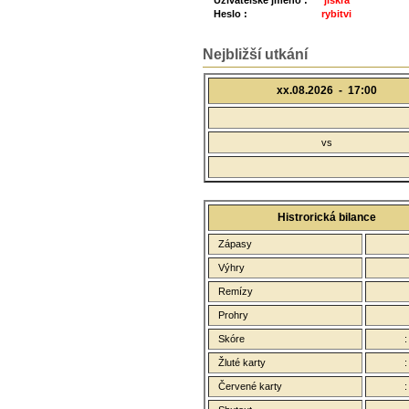
Uživatelské jméno :
jiskra
Heslo :
rybitvi
Nejbližší utkání
xx.08.2026 -
17:00
vs
Histrorická bilance
Zápasy
Výhry
Remízy
Prohry
Skóre
Žluté karty
Červené karty