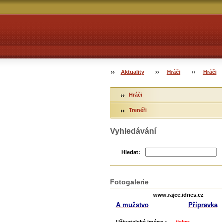
Aktuality
Hráči
Hráči
Hráči
Trenéři
Vyhledávání
Hledat:
Fotogalerie
www.rajce.idnes.cz
A mužstvo
Přípravka