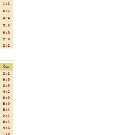
1 : 1
5 : 2
4 : 4
3 : 0
6 : 0
2 : 6
2 : 1
Čas
2 : 1
0 : 0
2 : 0
4 : 2
6 : 0
5 : 0
5 : 1
2 : 1
8 : 1
4 : 3
1 : 0