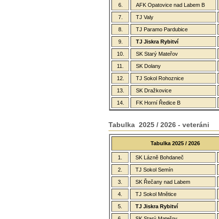
6.
AFK Opatovice nad Labem B
7.
TJ Valy
8.
TJ Paramo Pardubice
9.
TJ Jiskra Rybitví
10.
SK Starý Mateřov
11.
SK Dolany
12.
TJ Sokol Rohoznice
13.
SK Dražkovice
14.
FK Horní Ředice B
Tabulka 2025 / 2026 - veteráni
Tabulka 2025 / 2026
1.
SK Lázně Bohdaneč
2.
TJ Sokol Semín
3.
SK Řečany nad Labem
4.
TJ Sokol Mnětice
5.
TJ Jiskra Rybitví
6.
SK Starý Mateřov