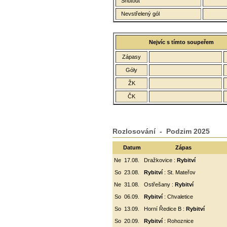
Shutout
Nevstřelený gól
Nejvíc s tímto soupeřem
Zápasy
Góly
ŽK
ČK
Rozlosování - Podzim 2025
Datum
Zápas
Ne
17.08.
Dražkovice :
Rybitví
So
23.08.
Rybitví
: St. Mateřov
Ne
31.08.
Ostřešany :
Rybitví
So
06.09.
Rybitví
:
Chvaletice
So
13.09.
Horní Ředice B :
Rybitví
So
20.09.
Rybitví
: Rohoznice