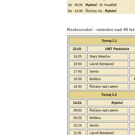
So
06.06
Rybitví
: St. Hradiště
Ne
14.06
Řečany n/L :
Rybitví
Rozlosování - veteráni nad 40 let
Turnaj č.1
22.02.
UMT Pardubice
16:25
Starý Mateřov
16:50
Lázně Bohdaneč
17:40
Semín
18:05
Mnětice
18:30
Řečany nad Labem
Turnaj č.2
14.03.
Rybitví
09:00
Řečany nad Labem
09:25
Mnětice
10:15
Semín
11:05
Lázně Bohdaneč