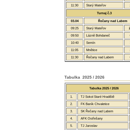
11:30
Starý Mateřov
Turnaj č.3
03.04
Řečany nad Labem
09:25
Starý Mateřov
09:50
Lázně Bohdaneč
10:40
Semín
11:05
Mnětice
11:30
Řečany nad Labem
Tabulka 2025 / 2026
Tabulka 2025 / 2026
1.
TJ Sokol Staré Hradiště
2.
FK Baník Chvaletice
3.
SK Řečany nad Labem
4.
AFK Ostřešany
5.
TJ Jaroslav