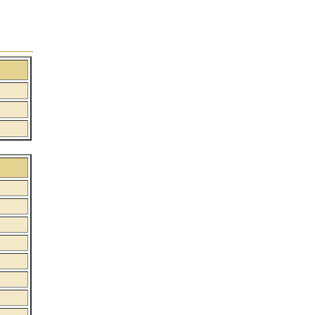
:
:
: