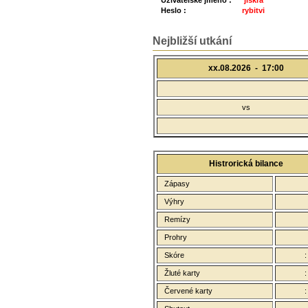
Uživatelské jméno :
jiskra
Heslo :
rybitvi
Nejbližší utkání
xx.08.2026 -
17:00
vs
Histrorická bilance
Zápasy
Výhry
Remízy
Prohry
Skóre
Žluté karty
Červené karty