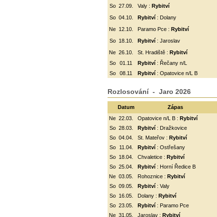
So
27.09.
Valy :
Rybitví
So
04.10.
Rybitví
: Dolany
Ne
12.10.
Paramo Pce :
Rybitví
So
18.10.
Rybitví
: Jaroslav
Ne
26.10.
St. Hradiště :
Rybitví
So
01.11
Rybitví
: Řečany n/L
So
08.11
Rybitví
: Opatovice n/L B
Rozlosování - Jaro 2026
Datum
Zápas
Ne
22.03.
Opatovice n/L B :
Rybitví
So
28.03.
Rybitví
: Dražkovice
So
04.04.
St. Mateřov :
Rybitví
So
11.04.
Rybitví
:
Ostřešany
So
18.04.
Chvaletice :
Rybitví
So
25.04.
Rybitví
: Horní Ředice B
Ne
03.05.
Rohoznice :
Rybitví
So
09.05.
Rybitví
: Valy
So
16.05.
Dolany :
Rybitví
So
23.05.
Rybitví
: Paramo Pce
Ne
31.05.
Jaroslav :
Rybitví