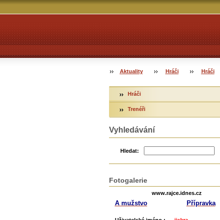
Aktuality
Hráči
Hráči
Hráči
Trenéři
Vyhledávání
Hledat:
Fotogalerie
www.rajce.idnes.cz
A mužstvo
Přípravka