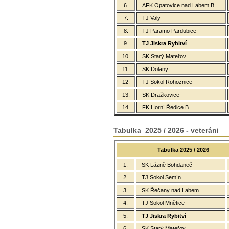
6.
AFK Opatovice nad Labem B
7.
TJ Valy
8.
TJ Paramo Pardubice
9.
TJ Jiskra Rybitví
10.
SK Starý Mateřov
11.
SK Dolany
12.
TJ Sokol Rohoznice
13.
SK Dražkovice
14.
FK Horní Ředice B
Tabulka 2025 / 2026 - veteráni
Tabulka 2025 / 2026
1.
SK Lázně Bohdaneč
2.
TJ Sokol Semín
3.
SK Řečany nad Labem
4.
TJ Sokol Mnětice
5.
TJ Jiskra Rybitví
6.
SK Starý Mateřov