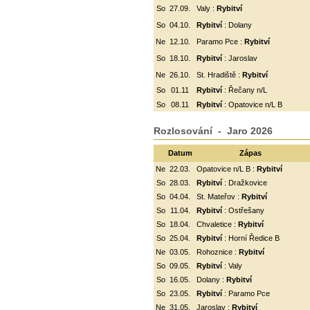
So
27.09.
Valy :
Rybitví
So
04.10.
Rybitví
: Dolany
Ne
12.10.
Paramo Pce :
Rybitví
So
18.10.
Rybitví
: Jaroslav
Ne
26.10.
St. Hradiště :
Rybitví
So
01.11
Rybitví
: Řečany n/L
So
08.11
Rybitví
: Opatovice n/L B
Rozlosování - Jaro 2026
Datum
Zápas
Ne
22.03.
Opatovice n/L B :
Rybitví
So
28.03.
Rybitví
: Dražkovice
So
04.04.
St. Mateřov :
Rybitví
So
11.04.
Rybitví
:
Ostřešany
So
18.04.
Chvaletice :
Rybitví
So
25.04.
Rybitví
: Horní Ředice B
Ne
03.05.
Rohoznice :
Rybitví
So
09.05.
Rybitví
: Valy
So
16.05.
Dolany :
Rybitví
So
23.05.
Rybitví
: Paramo Pce
Ne
31.05.
Jaroslav :
Rybitví