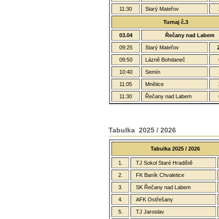
11:30
Starý Mateřov
Turnaj č.3
03.04
Řečany nad Labem
09:25
Starý Mateřov
09:50
Lázně Bohdaneč
10:40
Semín
11:05
Mnětice
11:30
Řečany nad Labem
Tabulka 2025 / 2026
Tabulka 2025 / 2026
1.
TJ Sokol Staré Hradiště
2.
FK Baník Chvaletice
3.
SK Řečany nad Labem
4.
AFK Ostřešany
5.
TJ Jaroslav