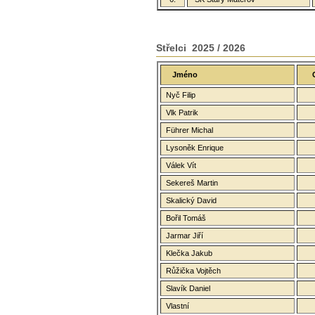
Střelci 2025 / 2026
Jméno
Nyč Filip
Vlk Patrik
Führer Michal
Lysoněk Enrique
Válek Vít
Sekereš Martin
Skalický David
Bořil Tomáš
Jarmar Jiří
Klečka Jakub
Růžička Vojtěch
Slavík Daniel
Vlastní