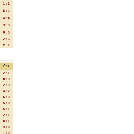
1 : 1
5 : 2
4 : 4
3 : 0
6 : 0
2 : 6
2 : 1
Čas
2 : 1
0 : 0
2 : 0
4 : 2
6 : 0
5 : 0
5 : 1
2 : 1
8 : 1
4 : 3
1 : 0