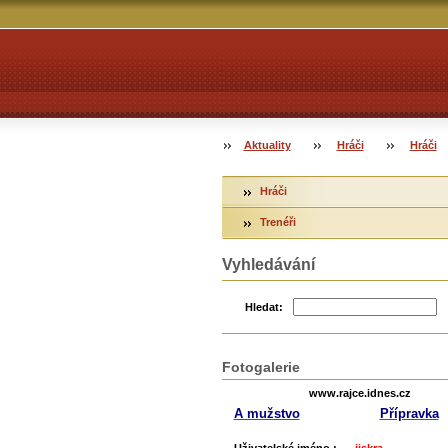
Aktuality
Hráči
Hráči
Hráči
Trenéři
Vyhledávání
Hledat:
Fotogalerie
www.rajce.idnes.cz
A mužstvo
Přípravka