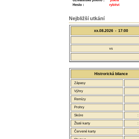
Uživatelské jméno :
jiskra
Heslo :
rybitvi
Nejbližší utkání
xx.08.2026 -
17:00
vs
Histrorická bilance
Zápasy
Výhry
Remízy
Prohry
Skóre
Žluté karty
Červené karty