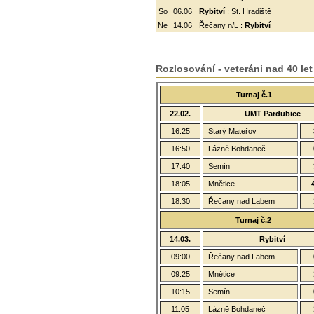
So
06.06
Rybitví
: St. Hradiště
Ne
14.06
Řečany n/L :
Rybitví
Rozlosování - veteráni nad 40 let
Turnaj č.1
22.02.
UMT Pardubice
16:25
Starý Mateřov
16:50
Lázně Bohdaneč
17:40
Semín
18:05
Mnětice
18:30
Řečany nad Labem
Turnaj č.2
14.03.
Rybitví
09:00
Řečany nad Labem
09:25
Mnětice
10:15
Semín
11:05
Lázně Bohdaneč