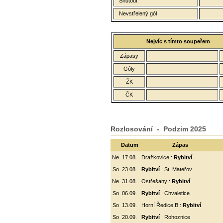
Shutout
Nevstřelený gól
Nejvíc s tímto soupeřem
Zápasy
Góly
ŽK
ČK
Rozlosování - Podzim 2025
Datum
Zápas
Ne
17.08.
Dražkovice :
Rybitví
So
23.08.
Rybitví
: St. Mateřov
Ne
31.08.
Ostřešany :
Rybitví
So
06.09.
Rybitví
:
Chvaletice
So
13.09.
Horní Ředice B :
Rybitví
So
20.09.
Rybitví
: Rohoznice