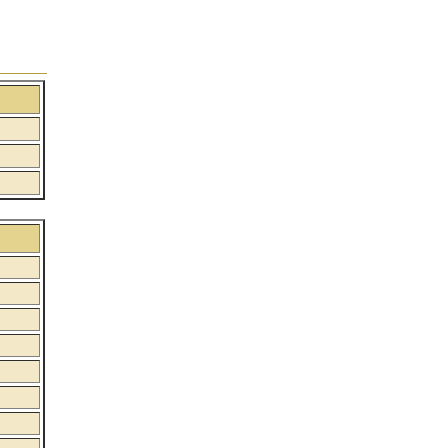
:
:
: