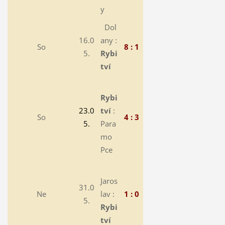
y
Dol
16.0
any :
So
8 : 1
5.
Rybi
tví
Rybi
23.0
tví
:
So
4 : 3
5.
Para
mo
Pce
Jaros
31.0
Ne
lav :
1 : 0
5.
Rybi
tví