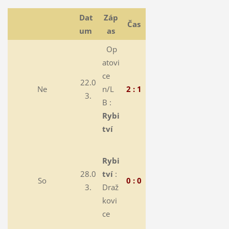
Dat
Záp
Čas
um
as
Op
atovi
ce
22.0
Ne
n/L
2 : 1
3.
B :
Rybi
tví
Rybi
28.0
tví
:
So
0 : 0
3.
Draž
kovi
ce