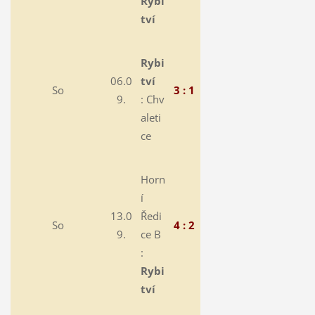
Rybi
tví
Rybi
06.0
tví
So
3 : 1
9.
:
Chv
aleti
ce
Horn
í
13.0
Ředi
So
4 : 2
9.
ce B
:
Rybi
tví