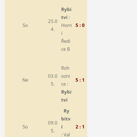
Rybi
tví
:
25.0
So
Horn
5 : 0
4.
í
Ředi
ce B
Roh
03.0
ozni
Ne
5 : 1
5.
ce :
Rybi
tví
Ry
bitv
09.0
So
í
2 : 1
5.
: Val