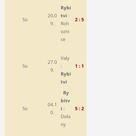
Rybi
20.0
tví
:
So
2 : 5
9.
Roh
ozni
ce
Valy
27.0
So
:
1 : 1
9.
Rybi
tví
Ry
bitv
04.1
So
í
:
5 : 2
0.
Dola
ny