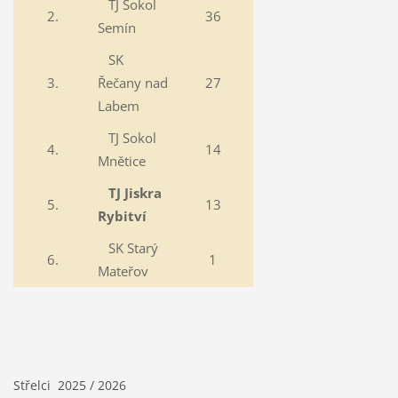
TJ Sokol
2.
36
Semín
SK
3.
Řečany nad
27
Labem
TJ Sokol
4.
14
Mnětice
TJ Jiskra
5.
13
Rybitví
SK Starý
6.
1
Mateřov
Střelci 2025 / 2026