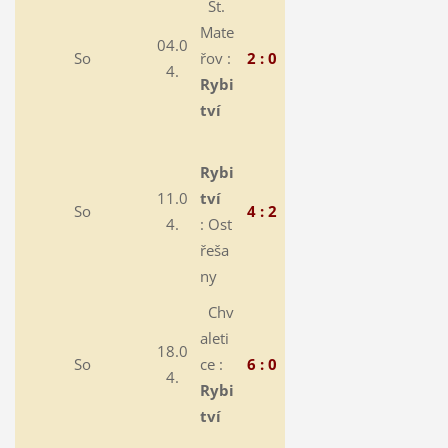
St.
Mate
04.0
So
řov :
2 : 0
4.
Rybi
tví
Rybi
11.0
tví
So
4 : 2
4.
:
Ost
řeša
ny
Chv
aleti
18.0
So
ce :
6 : 0
4.
Rybi
tví