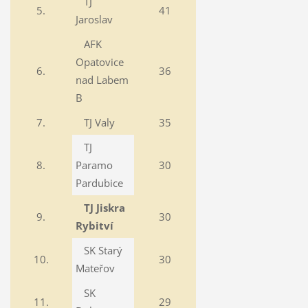
TJ
5.
41
Jaroslav
AFK
Opatovice
6.
36
nad Labem
B
7.
TJ Valy
35
TJ
8.
Paramo
30
Pardubice
TJ Jiskra
9.
30
Rybitví
SK Starý
10.
30
Mateřov
SK
11.
29