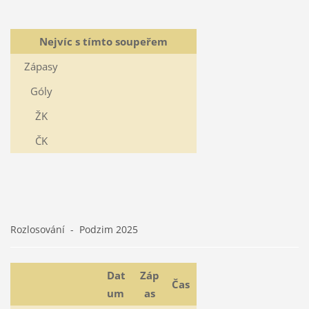
Nejvíc s tímto soupeřem
Zápasy
Góly
ŽK
ČK
Rozlosování - Podzim 2025
Dat
Záp
Čas
um
as