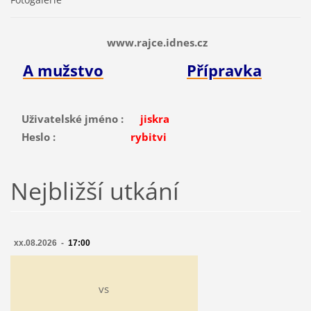
www.rajce.idnes.cz
A mužstvo
Přípravka
Uživatelské jméno :
jiskra
Heslo :
rybitvi
Nejbližší utkání
xx.08.2026 -
17:00
vs