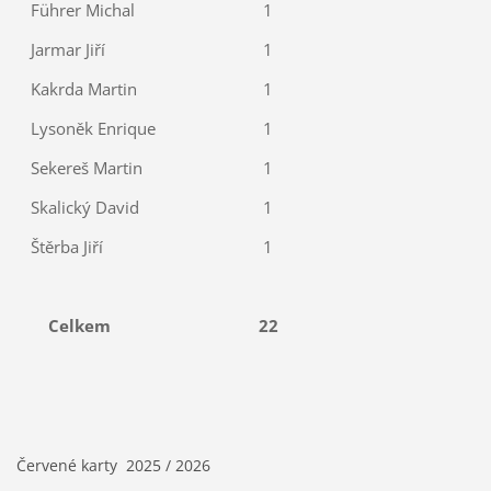
Führer Michal
1
Jarmar Jiří
1
Kakrda Martin
1
Lysoněk Enrique
1
Sekereš Martin
1
Skalický David
1
Štěrba Jiří
1
Celkem
22
Červené karty 2025 / 2026