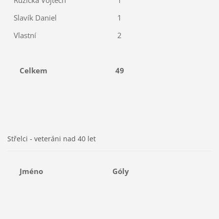
Slavík Daniel
1
Vlastní
2
Celkem
49
Střelci - veteráni nad 40 let
Jméno
Góly