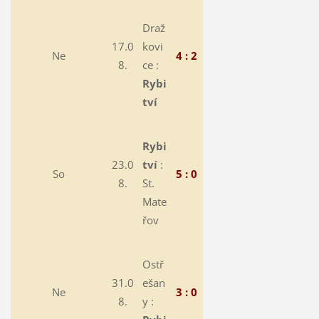
Draž
17.0
kovi
Ne
4 : 2
8.
ce :
Rybi
tví
Rybi
23.0
tví
:
So
5 : 0
8.
St.
Mate
řov
Ostř
31.0
ešan
Ne
3 : 0
8.
y :