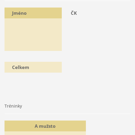
Jméno
ČK
Celkem
Tréninky
A mužsto