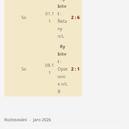
bitv
01.1
í
:
So
2 : 6
1
Řeča
ny
n/L
Ry
bitv
í
:
08.1
So
Opat
2 : 1
1
ovic
e n/L
B
Rozlosování - Jaro 2026