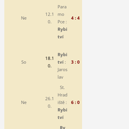
Para
12.1
mo
Ne
4 : 4
0.
Pce :
Rybi
tví
Rybi
18.1
So
tví
:
3 : 0
0.
Jaros
lav
St.
Hrad
26.1
Ne
iště :
6 : 0
0.
Rybi
tví
Ry