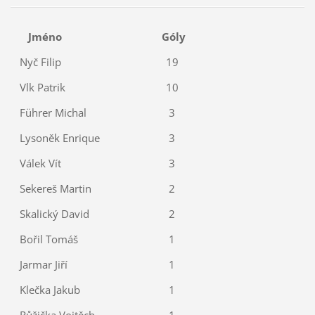
Jméno
Góly
Nyč Filip
19
Vlk Patrik
10
Führer Michal
3
Lysoněk Enrique
3
Válek Vít
3
Sekereš Martin
2
Skalický David
2
Bořil Tomáš
1
Jarmar Jiří
1
Klečka Jakub
1
Růžička Vojtěch
1