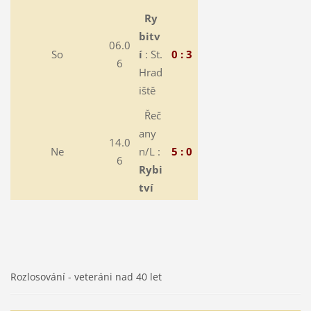
Ry
bitv
06.0
So
í
: St.
0 : 3
6
Hrad
iště
Řeč
any
14.0
Ne
n/L :
5 : 0
6
Rybi
tví
Rozlosování - veteráni nad 40 let