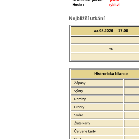
Uživatelské jméno :
jiskra
Heslo :
rybitvi
Nejbližší utkání
xx.08.2026 -
17:00
vs
Histrorická bilance
Zápasy
Výhry
Remízy
Prohry
Skóre
Žluté karty
Červené karty