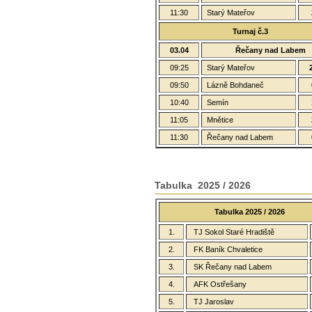
11:30
Starý Mateřov
Turnaj č.3
03.04
Řečany nad Labem
09:25
Starý Mateřov
09:50
Lázně Bohdaneč
10:40
Semín
11:05
Mnětice
11:30
Řečany nad Labem
Tabulka 2025 / 2026
Tabulka 2025 / 2026
1.
TJ Sokol Staré Hradiště
2.
FK Baník Chvaletice
3.
SK Řečany nad Labem
4.
AFK Ostřešany
5.
TJ Jaroslav