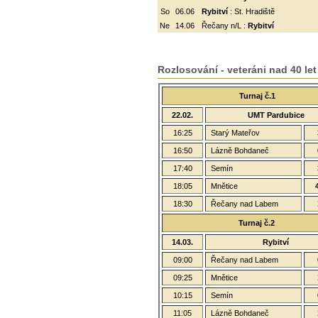
So
06.06
Rybitví
: St. Hradiště
Ne
14.06
Řečany n/L :
Rybitví
Rozlosování - veteráni nad 40 let
Turnaj č.1
22.02.
UMT Pardubice
16:25
Starý Mateřov
16:50
Lázně Bohdaneč
17:40
Semín
18:05
Mnětice
18:30
Řečany nad Labem
Turnaj č.2
14.03.
Rybitví
09:00
Řečany nad Labem
09:25
Mnětice
10:15
Semín
11:05
Lázně Bohdaneč