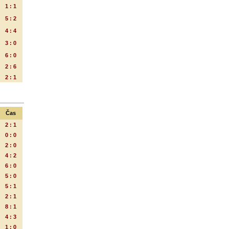
1 : 1
5 : 2
4 : 4
3 : 0
6 : 0
2 : 6
2 : 1
Čas
2 : 1
0 : 0
2 : 0
4 : 2
6 : 0
5 : 0
5 : 1
2 : 1
8 : 1
4 : 3
1 : 0