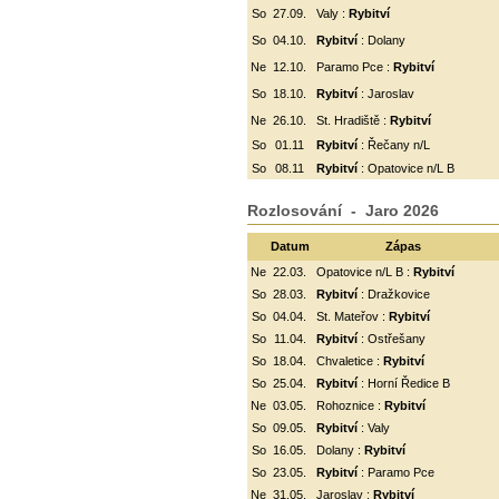
So
27.09.
Valy :
Rybitví
So
04.10.
Rybitví
: Dolany
Ne
12.10.
Paramo Pce :
Rybitví
So
18.10.
Rybitví
: Jaroslav
Ne
26.10.
St. Hradiště :
Rybitví
So
01.11
Rybitví
: Řečany n/L
So
08.11
Rybitví
: Opatovice n/L B
Rozlosování - Jaro 2026
Datum
Zápas
Ne
22.03.
Opatovice n/L B :
Rybitví
So
28.03.
Rybitví
: Dražkovice
So
04.04.
St. Mateřov :
Rybitví
So
11.04.
Rybitví
:
Ostřešany
So
18.04.
Chvaletice :
Rybitví
So
25.04.
Rybitví
: Horní Ředice B
Ne
03.05.
Rohoznice :
Rybitví
So
09.05.
Rybitví
: Valy
So
16.05.
Dolany :
Rybitví
So
23.05.
Rybitví
: Paramo Pce
Ne
31.05.
Jaroslav :
Rybitví