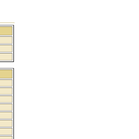
:
:
: