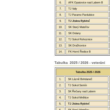
6.
AFK Opatovice nad Labem B
7.
TJ Valy
8.
TJ Paramo Pardubice
9.
TJ Jiskra Rybitví
10.
SK Starý Mateřov
11.
SK Dolany
12.
TJ Sokol Rohoznice
13.
SK Dražkovice
14.
FK Horní Ředice B
Tabulka 2025 / 2026 - veteráni
Tabulka 2025 / 2026
1.
SK Lázně Bohdaneč
2.
TJ Sokol Semín
3.
SK Řečany nad Labem
4.
TJ Sokol Mnětice
5.
TJ Jiskra Rybitví
6.
SK Starý Mateřov