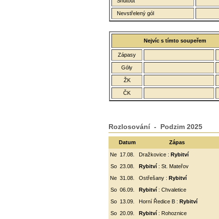
Shutout
Nevstřelený gól
Nejvíc s tímto soupeřem
Zápasy
Góly
ŽK
ČK
Rozlosování - Podzim 2025
Datum
Zápas
Ne
17.08.
Dražkovice :
Rybitví
So
23.08.
Rybitví
: St. Mateřov
Ne
31.08.
Ostřešany :
Rybitví
So
06.09.
Rybitví
:
Chvaletice
So
13.09.
Horní Ředice B :
Rybitví
So
20.09.
Rybitví
: Rohoznice