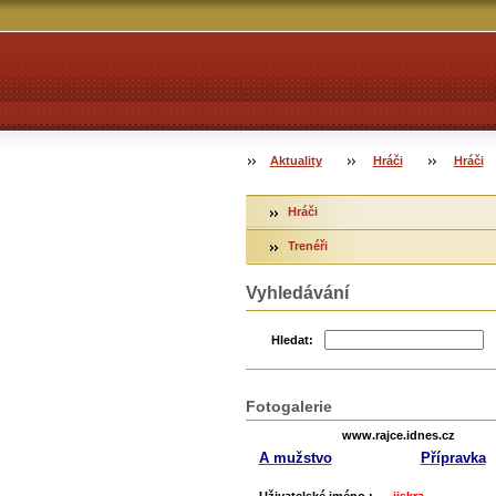
Aktuality
Hráči
Hráči
Hráči
Trenéři
Vyhledávání
Hledat:
Fotogalerie
www.rajce.idnes.cz
A mužstvo
Přípravka