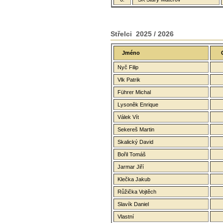
Střelci 2025 / 2026
Jméno
Nyč Filip
Vlk Patrik
Führer Michal
Lysoněk Enrique
Válek Vít
Sekereš Martin
Skalický David
Bořil Tomáš
Jarmar Jiří
Klečka Jakub
Růžička Vojtěch
Slavík Daniel
Vlastní