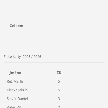
Celkem
Žluté karty 2025 / 2026
Jméno
ŽK
Rež Martin
5
Klečka Jakub
5
Slavík Daniel
3
Válek Vít
2