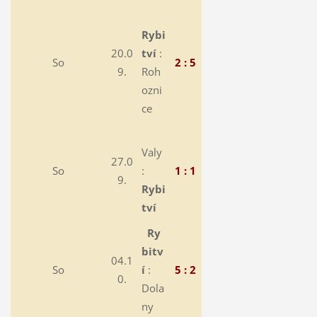
Rybi
20.0
tví
:
So
2 : 5
9.
Roh
ozni
ce
Valy
27.0
So
:
1 : 1
9.
Rybi
tví
Ry
bitv
04.1
So
í
:
5 : 2
0.
Dola
ny