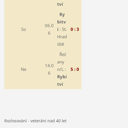
tví
Ry
bitv
06.0
So
í
: St.
0 : 3
6
Hrad
iště
Řeč
any
14.0
Ne
n/L :
5 : 0
6
Rybi
tví
Rozlosování - veteráni nad 40 let