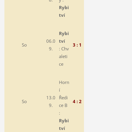
Rybi
tví
Rybi
06.0
tví
So
3 : 1
9.
:
Chv
aleti
ce
Horn
í
13.0
Ředi
So
4 : 2
9.
ce B
:
Rybi
tví