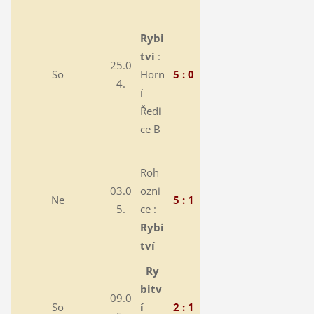
Rybi
tví
:
25.0
So
Horn
5 : 0
4.
í
Ředi
ce B
Roh
03.0
ozni
Ne
5 : 1
5.
ce :
Rybi
tví
Ry
bitv
09.0
So
í
2 : 1