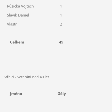
Růžička Vojtěch
1
Slavík Daniel
1
Vlastní
2
Celkem
49
Střelci - veteráni nad 40 let
Jméno
Góly