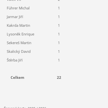
Führer Michal
1
Jarmar Jiří
1
Kakrda Martin
1
Lysoněk Enrique
1
Sekereš Martin
1
Skalický David
1
Štěrba Jiří
1
Celkem
22