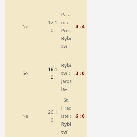
Para
12.1
mo
Ne
4 : 4
0.
Pce :
Rybi
tví
Rybi
18.1
So
tví
:
3 : 0
0.
Jaros
lav
St.
Hrad
26.1
Ne
iště :
6 : 0
0.
Rybi
tví