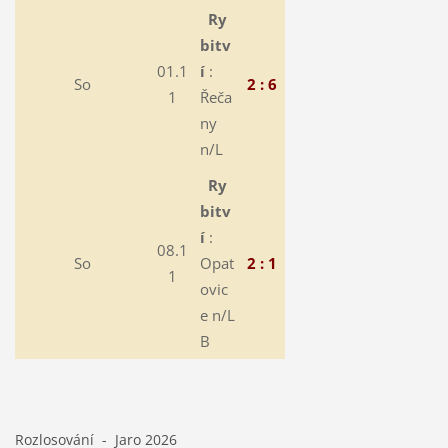
Ry
bitv
01.1
í
:
So
2 : 6
1
Řeča
ny
n/L
Ry
bitv
í
:
08.1
So
Opat
2 : 1
1
ovic
e n/L
B
Rozlosování - Jaro 2026