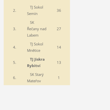
TJ Sokol
2.
36
Semín
SK
3.
Řečany nad
27
Labem
TJ Sokol
4.
14
Mnětice
TJ Jiskra
5.
13
Rybitví
SK Starý
6.
1
Mateřov