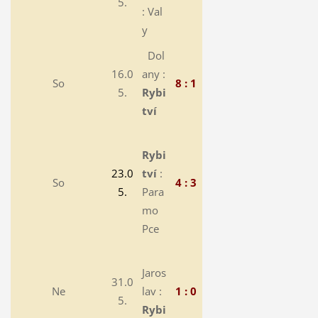
5.
: Val
y
Dol
16.0
any :
So
8 : 1
5.
Rybi
tví
Rybi
23.0
tví
:
So
4 : 3
5.
Para
mo
Pce
Jaros
31.0
Ne
lav :
1 : 0
5.
Rybi