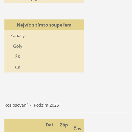
Nejvíc s tímto soupeřem
Zápasy
Góly
ŽK
ČK
Rozlosování - Podzim 2025
Dat
Záp
Čas