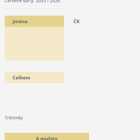
Červené karty 2025 / 2026
Jméno
ČK
Celkem
Tréninky
A mužsto