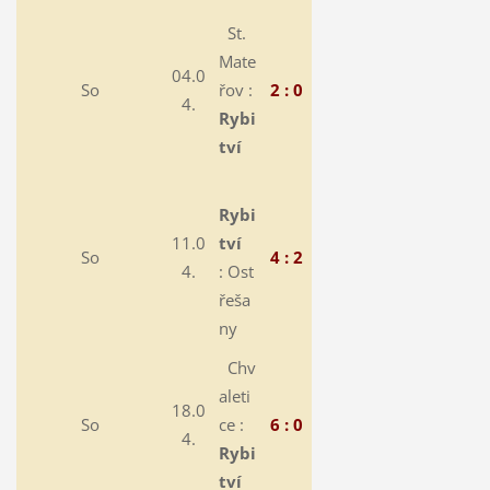
St.
Mate
04.0
So
řov :
2 : 0
4.
Rybi
tví
Rybi
11.0
tví
So
4 : 2
4.
:
Ost
řeša
ny
Chv
aleti
18.0
So
ce :
6 : 0
4.
Rybi
tví