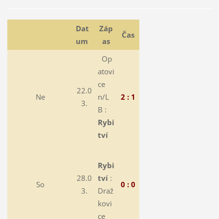
Dat
Záp
Čas
um
as
Op
atovi
ce
22.0
Ne
n/L
2 : 1
3.
B :
Rybi
tví
Rybi
28.0
tví
:
So
0 : 0
3.
Draž
kovi
ce