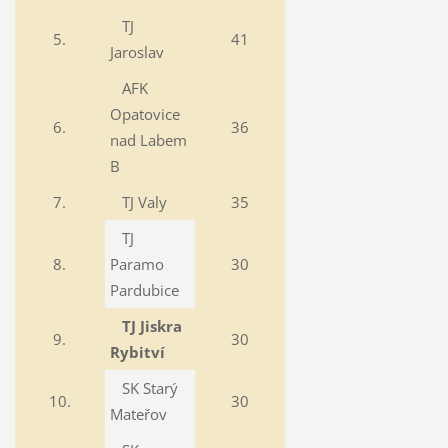
TJ
5.
41
Jaroslav
AFK
Opatovice
6.
36
nad Labem
B
7.
TJ Valy
35
TJ
8.
Paramo
30
Pardubice
TJ Jiskra
9.
30
Rybitví
SK Starý
10.
30
Mateřov