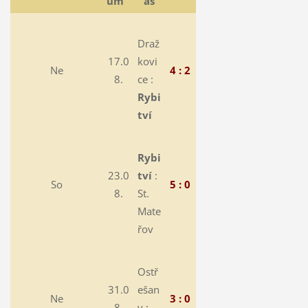
um
as
Draž
17.0
kovi
Ne
4 : 2
8.
ce :
Rybi
tví
Rybi
23.0
tví
:
So
5 : 0
8.
St.
Mate
řov
Ostř
31.0
ešan
Ne
3 : 0
8.
y :