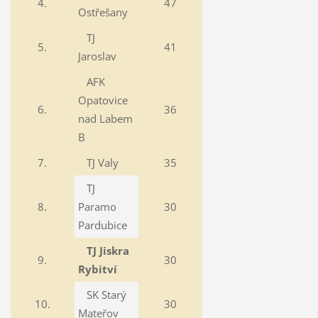
4.
47
Ostřešany
TJ
5.
41
Jaroslav
AFK
Opatovice
6.
36
nad Labem
B
7.
TJ Valy
35
TJ
8.
Paramo
30
Pardubice
TJ Jiskra
9.
30
Rybitví
SK Starý
10.
30
Mateřov