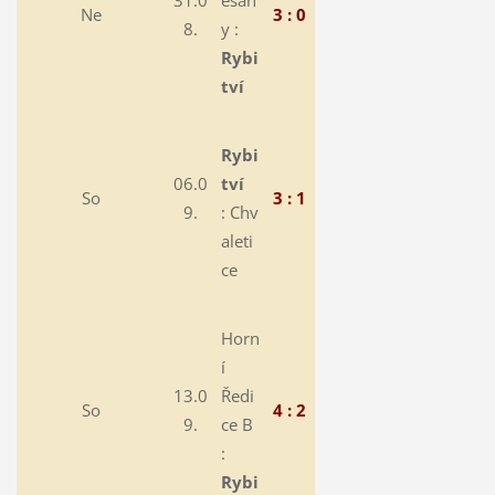
31.0
ešan
Ne
3 : 0
8.
y :
Rybi
tví
Rybi
06.0
tví
So
3 : 1
9.
:
Chv
aleti
ce
Horn
í
13.0
Ředi
So
4 : 2
9.
ce B
:
Rybi