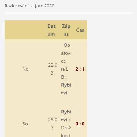
Rozlosování - Jaro 2026
Dat
Záp
Čas
um
as
Op
atovi
ce
22.0
Ne
n/L
2 : 1
3.
B :
Rybi
tví
Rybi
28.0
tví
:
So
0 : 0
3.
Draž
kovi