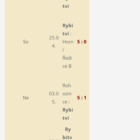
tví
Rybi
tví
:
25.0
So
Horn
5 : 0
4.
í
Ředi
ce B
Roh
03.0
ozni
Ne
5 : 1
5.
ce :
Rybi
tví
Ry
bitv