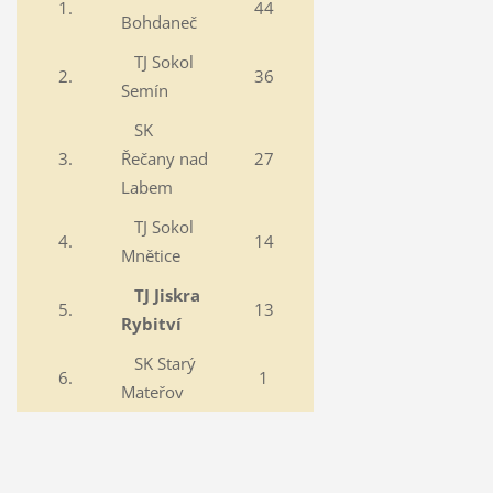
1.
44
Bohdaneč
TJ Sokol
2.
36
Semín
SK
3.
Řečany nad
27
Labem
TJ Sokol
4.
14
Mnětice
TJ Jiskra
5.
13
Rybitví
SK Starý
6.
1
Mateřov