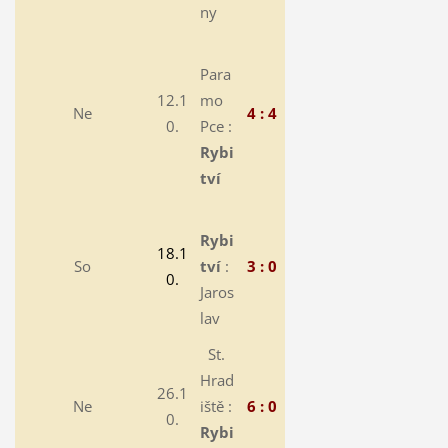
ny
Para
12.1
mo
Ne
4 : 4
0.
Pce :
Rybi
tví
Rybi
18.1
So
tví
:
3 : 0
0.
Jaros
lav
St.
Hrad
26.1
Ne
iště :
6 : 0
0.
Rybi