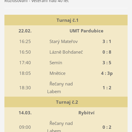
Rozlosování - veteráni nad 40 let
Turnaj č.1
22.02.
UMT Pardubice
16:25
Starý Mateřov
3 : 1
16:50
Lázně Bohdaneč
0 : 8
17:40
Semín
3 : 5
18:05
Mnětice
4 : 3p
Řečany nad
18:30
1 : 2
Labem
Turnaj č.2
14.03.
Rybitví
Řečany nad
09:00
0 : 2
Labem