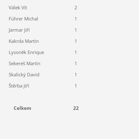
Válek Vít
2
Führer Michal
1
Jarmar Jiří
1
Kakrda Martin
1
Lysoněk Enrique
1
Sekereš Martin
1
Skalický David
1
Štěrba Jiří
1
Celkem
22