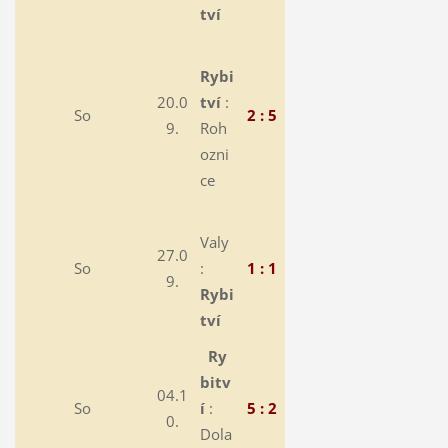
tví
Rybi
20.0
tví
:
So
2 : 5
9.
Roh
ozni
ce
Valy
27.0
So
:
1 : 1
9.
Rybi
tví
Ry
bitv
04.1
So
í
:
5 : 2
0.
Dola