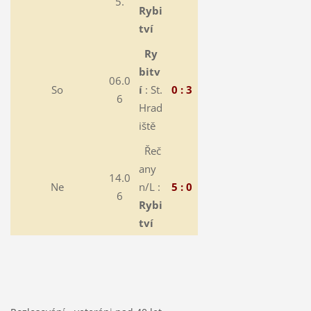
5.
Rybi
tví
Ry
bitv
06.0
So
í
: St.
0 : 3
6
Hrad
iště
Řeč
any
14.0
Ne
n/L :
5 : 0
6
Rybi
tví