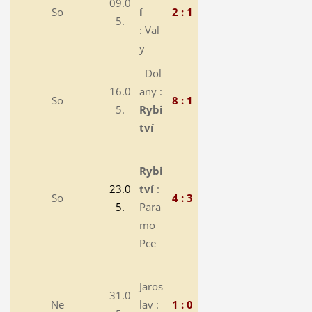
09.0
So
í
2 : 1
5.
: Val
y
Dol
16.0
any :
So
8 : 1
5.
Rybi
tví
Rybi
23.0
tví
:
So
4 : 3
5.
Para
mo
Pce
Jaros
31.0
Ne
lav :
1 : 0