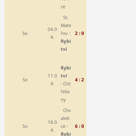
ce
St.
Mate
04.0
So
řov :
2 : 0
4.
Rybi
tví
Rybi
11.0
tví
So
4 : 2
4.
:
Ost
řeša
ny
Chv
aleti
18.0
So
ce :
6 : 0
4.
Rybi