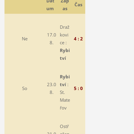
Dat
Záp
Čas
um
as
Draž
17.0
kovi
Ne
4 : 2
8.
ce :
Rybi
tví
Rybi
23.0
tví
:
So
5 : 0
8.
St.
Mate
řov
Ostř