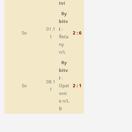
tví
Ry
bitv
01.1
í
:
So
2 : 6
1
Řeča
ny
n/L
Ry
bitv
í
:
08.1
So
Opat
2 : 1
1
ovic
e n/L
B