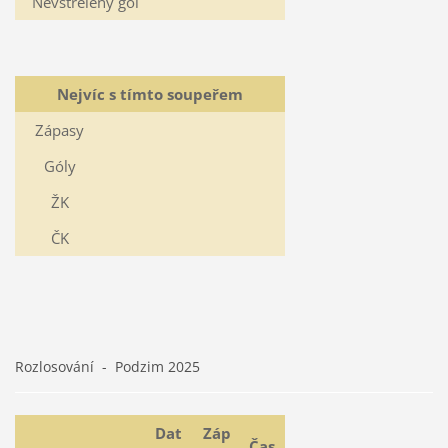
Nevstřelený gól
Nejvíc s tímto soupeřem
Zápasy
Góly
ŽK
ČK
Rozlosování - Podzim 2025
Dat
Záp
Čas