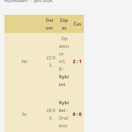
Rozlosování - Jaro 2026
Dat
Záp
Čas
um
as
Op
atovi
ce
22.0
Ne
n/L
2 : 1
3.
B :
Rybi
tví
Rybi
28.0
tví
:
So
0 : 0
3.
Draž
kovi