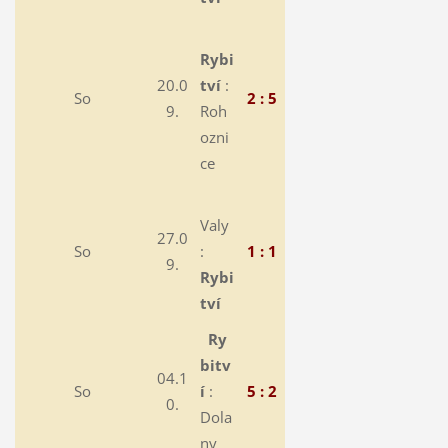
Rybi
20.0
tví
:
So
2 : 5
9.
Roh
ozni
ce
Valy
27.0
So
:
1 : 1
9.
Rybi
tví
Ry
bitv
04.1
So
í
:
5 : 2
0.
Dola
ny