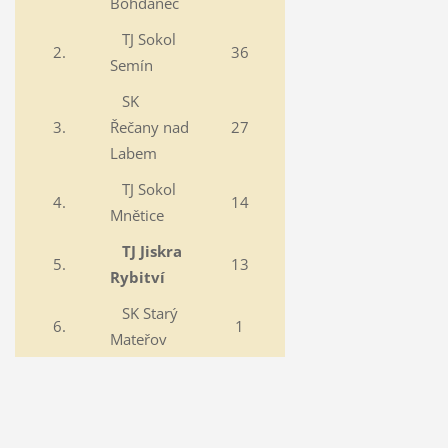
Bohdaneč
TJ Sokol
2.
36
Semín
SK
3.
Řečany nad
27
Labem
TJ Sokol
4.
14
Mnětice
TJ Jiskra
5.
13
Rybitví
SK Starý
6.
1
Mateřov