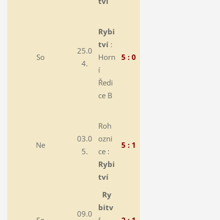
tví
Rybi
tví
:
25.0
So
Horn
5 : 0
4.
í
Ředi
ce B
Roh
03.0
ozni
Ne
5 : 1
5.
ce :
Rybi
tví
Ry
bitv
09.0