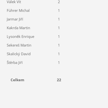
Válek Vít
2
Führer Michal
1
Jarmar Jiří
1
Kakrda Martin
1
Lysoněk Enrique
1
Sekereš Martin
1
Skalický David
1
Štěrba Jiří
1
Celkem
22