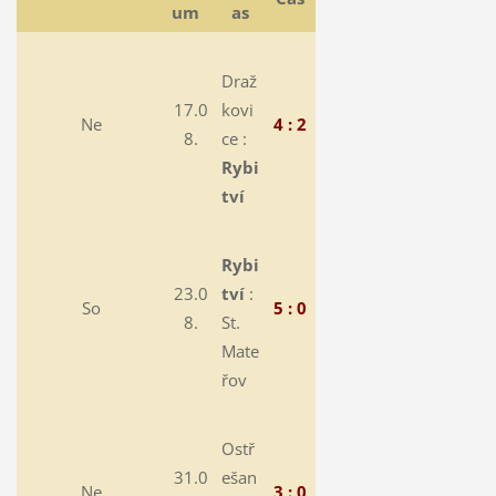
um
as
Draž
17.0
kovi
Ne
4 : 2
8.
ce :
Rybi
tví
Rybi
23.0
tví
:
So
5 : 0
8.
St.
Mate
řov
Ostř
31.0
ešan
Ne
3 : 0