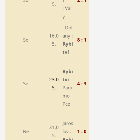
So
í
2 : 1
5.
: Val
y
Dol
16.0
any :
So
8 : 1
5.
Rybi
tví
Rybi
23.0
tví
:
So
4 : 3
5.
Para
mo
Pce
Jaros
31.0
Ne
lav :
1 : 0
5.
Rybi