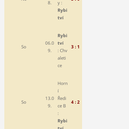
8.
y :
Rybi
tví
Rybi
06.0
tví
So
3 : 1
9.
:
Chv
aleti
ce
Horn
í
13.0
Ředi
So
4 : 2
9.
ce B
:
Rybi
tví