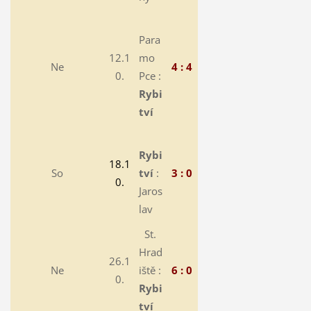
Para
12.1
mo
Ne
4 : 4
0.
Pce :
Rybi
tví
Rybi
18.1
So
tví
:
3 : 0
0.
Jaros
lav
St.
Hrad
26.1
Ne
iště :
6 : 0
0.
Rybi
tví