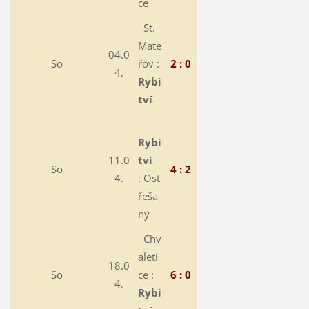
ce
St.
Mate
04.0
So
řov :
2 : 0
4.
Rybi
tví
Rybi
11.0
tví
So
4 : 2
4.
:
Ost
řeša
ny
Chv
aleti
18.0
So
ce :
6 : 0
4.
Rybi