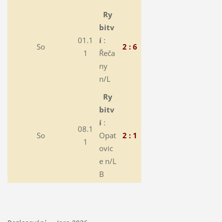
Ry
bitv
01.1
í
:
So
2 : 6
1
Řeča
ny
n/L
Ry
bitv
í
:
08.1
So
Opat
2 : 1
1
ovic
e n/L
B