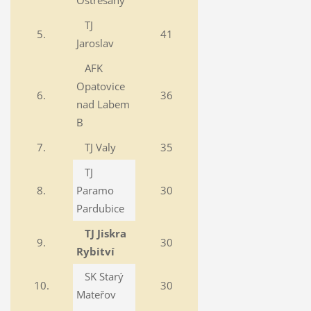
Ostřešany
TJ
5.
41
Jaroslav
AFK
Opatovice
6.
36
nad Labem
B
7.
TJ Valy
35
TJ
8.
Paramo
30
Pardubice
TJ Jiskra
9.
30
Rybitví
SK Starý
10.
30
Mateřov