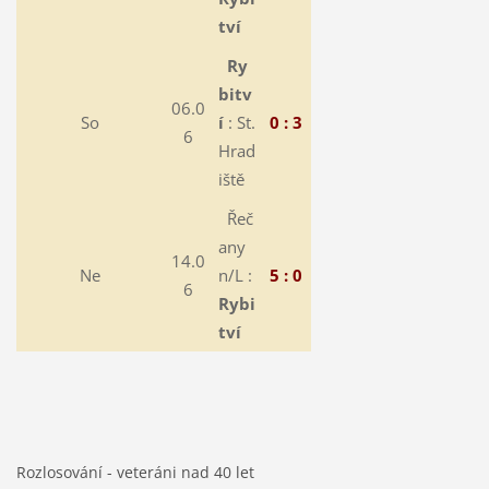
tví
Ry
bitv
06.0
So
í
: St.
0 : 3
6
Hrad
iště
Řeč
any
14.0
Ne
n/L :
5 : 0
6
Rybi
tví
Rozlosování - veteráni nad 40 let