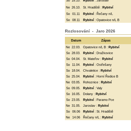
So
18.10.
Rybitví
: Jaroslav
Ne
26.10.
St. Hradiště :
Rybitví
So
01.11
Rybitví
: Řečany n/L
So
08.11
Rybitví
: Opatovice n/L B
Rozlosování - Jaro 2026
Datum
Zápas
Ne
22.03.
Opatovice n/L B :
Rybitví
So
28.03.
Rybitví
: Dražkovice
So
04.04.
St. Mateřov :
Rybitví
So
11.04.
Rybitví
:
Ostřešany
So
18.04.
Chvaletice :
Rybitví
So
25.04.
Rybitví
: Horní Ředice B
Ne
03.05.
Rohoznice :
Rybitví
So
09.05.
Rybitví
: Valy
So
16.05.
Dolany :
Rybitví
So
23.05.
Rybitví
: Paramo Pce
Ne
31.05.
Jaroslav :
Rybitví
So
06.06
Rybitví
: St. Hradiště
Ne
14.06
Řečany n/L :
Rybitví