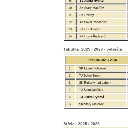
9.
TJ Jiskra Rybitví
10.
SK Starý Mateřov
11.
SK Dolany
12.
TJ Sokol Rohoznice
13.
SK Dražkovice
14.
FK Horní Ředice B
Tabulka 2025 / 2026 - veteráni
Tabulka 2025 / 2026
1.
SK Lázně Bohdaneč
2.
TJ Sokol Semín
3.
SK Řečany nad Labem
4.
TJ Sokol Mnětice
5.
TJ Jiskra Rybitví
6.
SK Starý Mateřov
Střelci 2025 / 2026