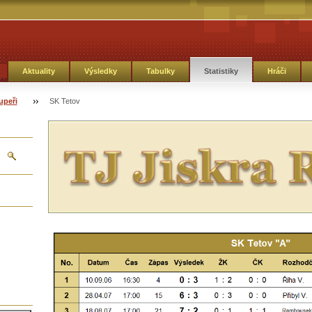
Aktuality
Výsledky
Tabulky
Statistiky
Hráči
upeři
SK Tetov