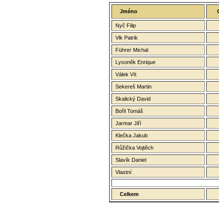
Jméno
Nyč Filip
Vlk Patrik
Führer Michal
Lysoněk Enrique
Válek Vít
Sekereš Martin
Skalický David
Bořil Tomáš
Jarmar Jiří
Klečka Jakub
Růžička Vojtěch
Slavík Daniel
Vlastní
Celkem