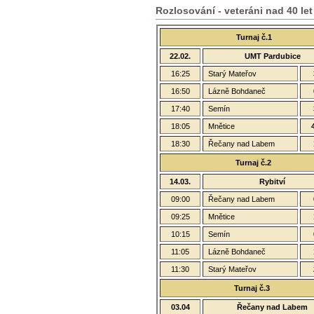
Rozlosování - veteráni nad 40 let
Turnaj č.1
22.02.
UMT Pardubice
16:25
Starý Mateřov
16:50
Lázně Bohdaneč
17:40
Semín
18:05
Mnětice
18:30
Řečany nad Labem
Turnaj č.2
14.03.
Rybitví
09:00
Řečany nad Labem
09:25
Mnětice
10:15
Semín
11:05
Lázně Bohdaneč
11:30
Starý Mateřov
Turnaj č.3
03.04
Řečany nad Labem