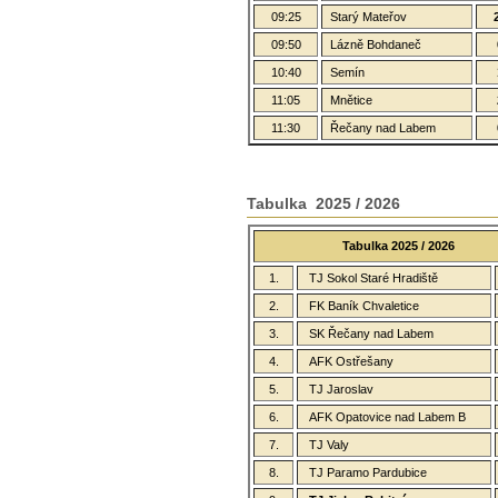
09:25
Starý Mateřov
09:50
Lázně Bohdaneč
10:40
Semín
11:05
Mnětice
11:30
Řečany nad Labem
Tabulka 2025 / 2026
Tabulka 2025 / 2026
1.
TJ Sokol Staré Hradiště
2.
FK Baník Chvaletice
3.
SK Řečany nad Labem
4.
AFK Ostřešany
5.
TJ Jaroslav
6.
AFK Opatovice nad Labem B
7.
TJ Valy
8.
TJ Paramo Pardubice