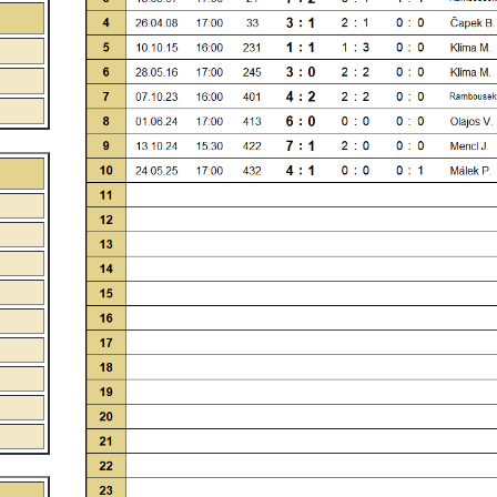
:
:
: