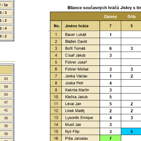
2 : 1p
0 : 3
1 : 2
2 : 4
0 : 2
63
58
55
47
41
36
35
30