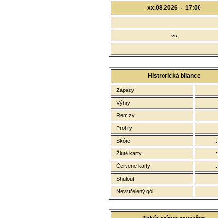
xx.08.2026 -
17:00
vs
Histrorická bilance
Zápasy
Výhry
Remízy
Prohry
Skóre
Žluté karty
Červené karty
Shutout
Nevstřelený gól