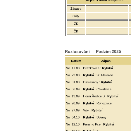
Nejvíc s tímto soupeřem
Zápasy
Góly
ŽK
ČK
Rozlosování - Podzim 2025
Datum
Zápas
Ne
17.08.
Dražkovice :
Rybitví
So
23.08.
Rybitví
: St. Mateřov
Ne
31.08.
Ostřešany :
Rybitví
So
06.09.
Rybitví
:
Chvaletice
So
13.09.
Horní Ředice B :
Rybitví
So
20.09.
Rybitví
: Rohoznice
So
27.09.
Valy :
Rybitví
So
04.10.
Rybitví
: Dolany
Ne
12.10.
Paramo Pce :
Rybitví