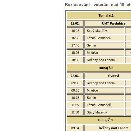
Rozlosování - veteráni nad 40 let
Turnaj č.1
22.02.
UMT Pardubice
16:25
Starý Mateřov
16:50
Lázně Bohdaneč
17:40
Semín
18:05
Mnětice
18:30
Řečany nad Labem
Turnaj č.2
14.03.
Rybitví
09:00
Řečany nad Labem
09:25
Mnětice
10:15
Semín
11:05
Lázně Bohdaneč
11:30
Starý Mateřov
Turnaj č.3
03.04
Řečany nad Labem