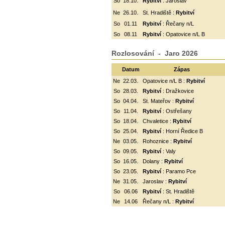
So
18.10.
Rybitví
: Jaroslav
Ne
26.10.
St. Hradiště :
Rybitví
So
01.11
Rybitví
: Řečany n/L
So
08.11
Rybitví
: Opatovice n/L B
Rozlosování - Jaro 2026
Datum
Zápas
Ne
22.03.
Opatovice n/L B :
Rybitví
So
28.03.
Rybitví
: Dražkovice
So
04.04.
St. Mateřov :
Rybitví
So
11.04.
Rybitví
:
Ostřešany
So
18.04.
Chvaletice :
Rybitví
So
25.04.
Rybitví
: Horní Ředice B
Ne
03.05.
Rohoznice :
Rybitví
So
09.05.
Rybitví
: Valy
So
16.05.
Dolany :
Rybitví
So
23.05.
Rybitví
: Paramo Pce
Ne
31.05.
Jaroslav :
Rybitví
So
06.06
Rybitví
: St. Hradiště
Ne
14.06
Řečany n/L :
Rybitví