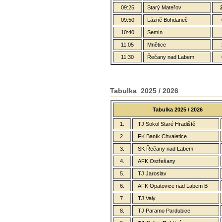
09:25
Starý Mateřov
09:50
Lázně Bohdaneč
10:40
Semín
11:05
Mnětice
11:30
Řečany nad Labem
Tabulka 2025 / 2026
Tabulka 2025 / 2026
1.
TJ Sokol Staré Hradiště
2.
FK Baník Chvaletice
3.
SK Řečany nad Labem
4.
AFK Ostřešany
5.
TJ Jaroslav
6.
AFK Opatovice nad Labem B
7.
TJ Valy
8.
TJ Paramo Pardubice