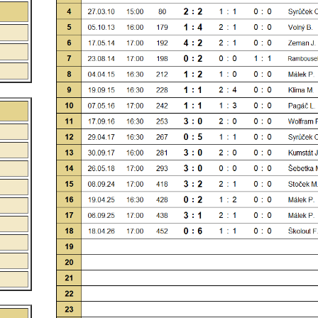
:
:
: