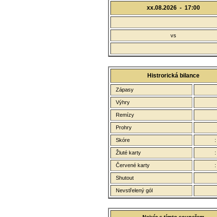
xx.08.2026 -
17:00
vs
Histrorická bilance
Zápasy
Výhry
Remízy
Prohry
Skóre
Žluté karty
Červené karty
Shutout
Nevstřelený gól