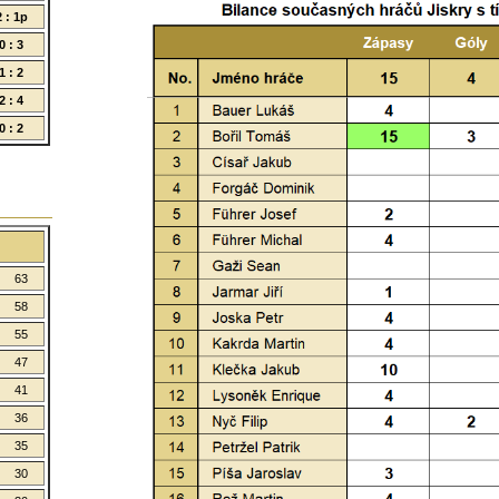
2 : 1p
0 : 3
1 : 2
2 : 4
0 : 2
63
58
55
47
41
36
35
30