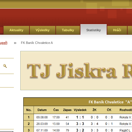
Aktuality
Výsledky
Tabulky
Statistiky
Hráči
upeři
FK Baník Chvaletice A