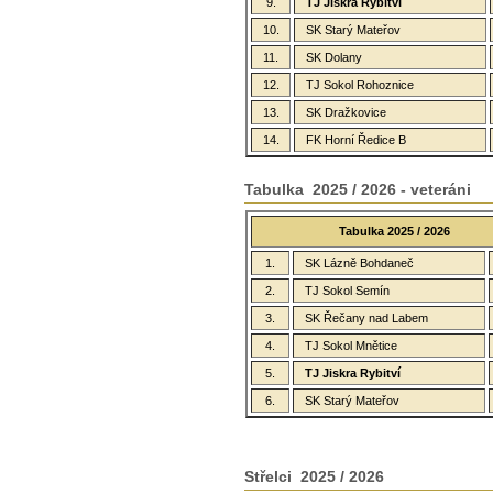
9.
TJ Jiskra Rybitví
10.
SK Starý Mateřov
11.
SK Dolany
12.
TJ Sokol Rohoznice
13.
SK Dražkovice
14.
FK Horní Ředice B
Tabulka 2025 / 2026 - veteráni
Tabulka 2025 / 2026
1.
SK Lázně Bohdaneč
2.
TJ Sokol Semín
3.
SK Řečany nad Labem
4.
TJ Sokol Mnětice
5.
TJ Jiskra Rybitví
6.
SK Starý Mateřov
Střelci 2025 / 2026