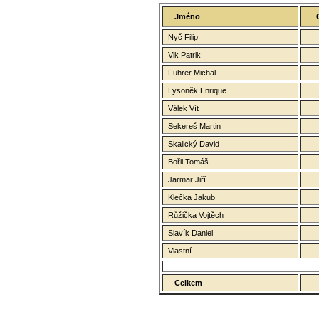
Jméno
Nyč Filip
Vlk Patrik
Führer Michal
Lysoněk Enrique
Válek Vít
Sekereš Martin
Skalický David
Bořil Tomáš
Jarmar Jiří
Klečka Jakub
Růžička Vojtěch
Slavík Daniel
Vlastní
Celkem