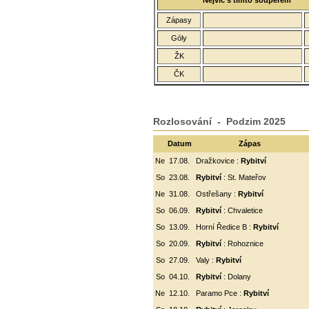
Nejvíc s tímto soupeřem
Zápasy
Góly
ŽK
ČK
Rozlosování - Podzim 2025
Datum
Zápas
Ne
17.08.
Dražkovice :
Rybitví
So
23.08.
Rybitví
: St. Mateřov
Ne
31.08.
Ostřešany :
Rybitví
So
06.09.
Rybitví
:
Chvaletice
So
13.09.
Horní Ředice B :
Rybitví
So
20.09.
Rybitví
: Rohoznice
So
27.09.
Valy :
Rybitví
So
04.10.
Rybitví
: Dolany
Ne
12.10.
Paramo Pce :
Rybitví