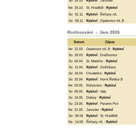
So
18.10.
Rybitví
: Jaroslav
Ne
26.10.
St. Hradiště :
Rybitví
So
01.11
Rybitví
: Řečany n/L
So
08.11
Rybitví
: Opatovice n/L B
Rozlosování - Jaro 2026
Datum
Zápas
Ne
22.03.
Opatovice n/L B :
Rybitví
So
28.03.
Rybitví
: Dražkovice
So
04.04.
St. Mateřov :
Rybitví
So
11.04.
Rybitví
:
Ostřešany
So
18.04.
Chvaletice :
Rybitví
So
25.04.
Rybitví
: Horní Ředice B
Ne
03.05.
Rohoznice :
Rybitví
So
09.05.
Rybitví
: Valy
So
16.05.
Dolany :
Rybitví
So
23.05.
Rybitví
: Paramo Pce
Ne
31.05.
Jaroslav :
Rybitví
So
06.06
Rybitví
: St. Hradiště
Ne
14.06
Řečany n/L :
Rybitví