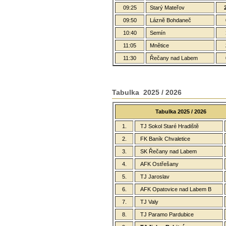
09:25
Starý Mateřov
09:50
Lázně Bohdaneč
10:40
Semín
11:05
Mnětice
11:30
Řečany nad Labem
Tabulka 2025 / 2026
Tabulka 2025 / 2026
1.
TJ Sokol Staré Hradiště
2.
FK Baník Chvaletice
3.
SK Řečany nad Labem
4.
AFK Ostřešany
5.
TJ Jaroslav
6.
AFK Opatovice nad Labem B
7.
TJ Valy
8.
TJ Paramo Pardubice