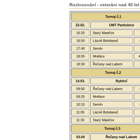
Rozlosování - veteráni nad 40 let
Turnaj č.1
22.02.
UMT Pardubice
16:25
Starý Mateřov
16:50
Lázně Bohdaneč
17:40
Semín
18:05
Mnětice
18:30
Řečany nad Labem
Turnaj č.2
14.03.
Rybitví
09:00
Řečany nad Labem
09:25
Mnětice
10:15
Semín
11:05
Lázně Bohdaneč
11:30
Starý Mateřov
Turnaj č.3
03.04
Řečany nad Labem