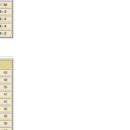
2 : 1p
0 : 3
1 : 2
2 : 4
0 : 2
63
58
55
47
41
36
35
30