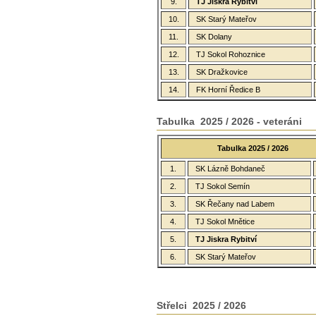
9.
TJ Jiskra Rybitví
10.
SK Starý Mateřov
11.
SK Dolany
12.
TJ Sokol Rohoznice
13.
SK Dražkovice
14.
FK Horní Ředice B
Tabulka 2025 / 2026 - veteráni
Tabulka 2025 / 2026
1.
SK Lázně Bohdaneč
2.
TJ Sokol Semín
3.
SK Řečany nad Labem
4.
TJ Sokol Mnětice
5.
TJ Jiskra Rybitví
6.
SK Starý Mateřov
Střelci 2025 / 2026