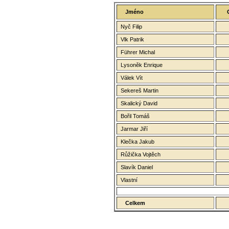
Jméno
Nyč Filip
Vlk Patrik
Führer Michal
Lysoněk Enrique
Válek Vít
Sekereš Martin
Skalický David
Bořil Tomáš
Jarmar Jiří
Klečka Jakub
Růžička Vojtěch
Slavík Daniel
Vlastní
Celkem