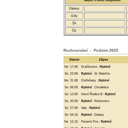
Nejvíc s tímto soupeřem
Zápasy
Góly
ŽK
ČK
Rozlosování - Podzim 2025
Datum
Zápas
Ne
17.08.
Dražkovice :
Rybitví
So
23.08.
Rybitví
: St. Mateřov
Ne
31.08.
Ostřešany :
Rybitví
So
06.09.
Rybitví
:
Chvaletice
So
13.09.
Horní Ředice B :
Rybitví
So
20.09.
Rybitví
: Rohoznice
So
27.09.
Valy :
Rybitví
So
04.10.
Rybitví
: Dolany
Ne
12.10.
Paramo Pce :
Rybitví