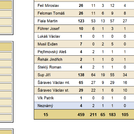
:
:
: