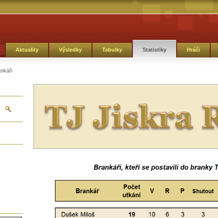
Aktuality
Výsledky
Tabulky
Statistiky
Hráči
nkáři