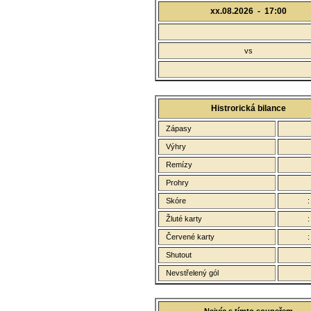
xx.08.2026 -
17:00
vs
Histrorická bilance
Zápasy
Výhry
Remízy
Prohry
Skóre
Žluté karty
Červené karty
Shutout
Nevstřelený gól