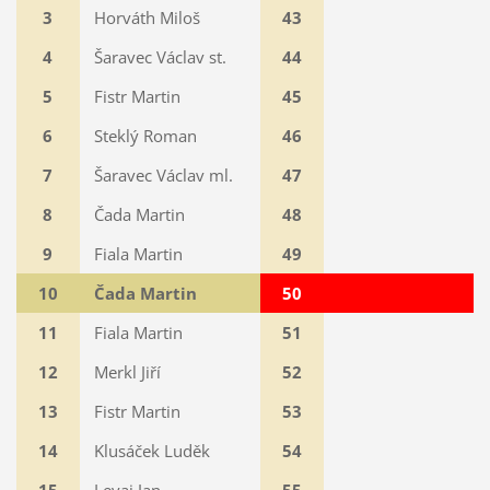
3
Horváth Miloš
43
4
Šaravec Václav st.
44
5
Fistr Martin
45
6
Steklý Roman
46
7
Šaravec Václav ml.
47
8
Čada Martin
48
9
Fiala Martin
49
10
Čada Martin
50
11
Fiala Martin
51
12
Merkl Jiří
52
13
Fistr Martin
53
14
Klusáček Luděk
54