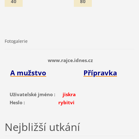
40
80
Fotogalerie
www.rajce.idnes.cz
A mužstvo
Přípravka
Uživatelské jméno :
jiskra
Heslo :
rybitvi
Nejbližší utkání