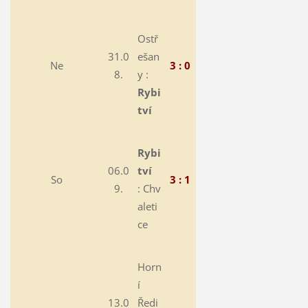
Ostř
31.0
ešan
Ne
3 : 0
8.
y :
Rybi
tví
Rybi
06.0
tví
So
3 : 1
9.
:
Chv
aleti
ce
Horn
í
13.0
Ředi