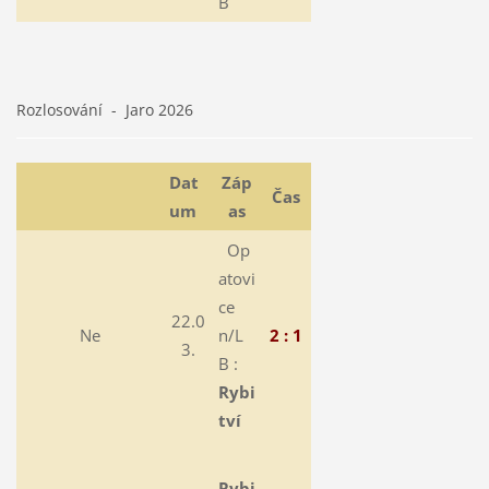
B
Rozlosování - Jaro 2026
Dat
Záp
Čas
um
as
Op
atovi
ce
22.0
Ne
n/L
2 : 1
3.
B :
Rybi
tví
Rybi