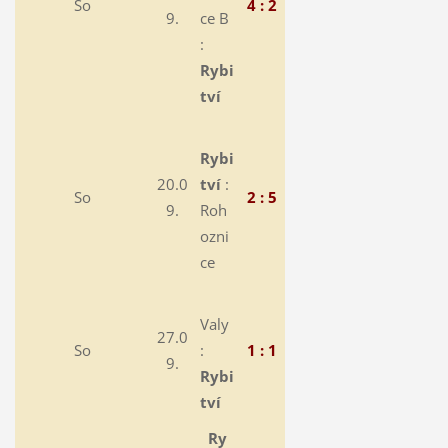
So
4 : 2
9.
ce B
:
Rybi
tví
Rybi
20.0
tví
:
So
2 : 5
9.
Roh
ozni
ce
Valy
27.0
So
:
1 : 1
9.
Rybi
tví
Ry