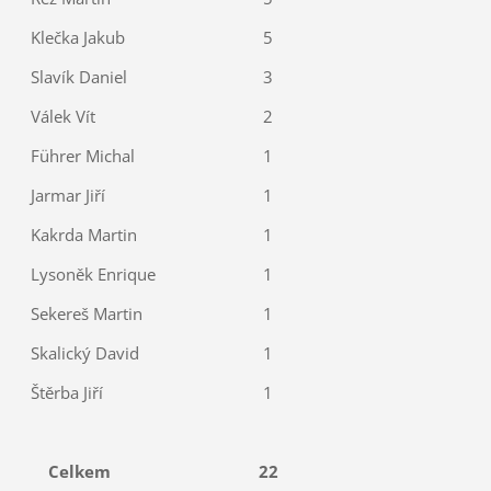
Klečka Jakub
5
Slavík Daniel
3
Válek Vít
2
Führer Michal
1
Jarmar Jiří
1
Kakrda Martin
1
Lysoněk Enrique
1
Sekereš Martin
1
Skalický David
1
Štěrba Jiří
1
Celkem
22