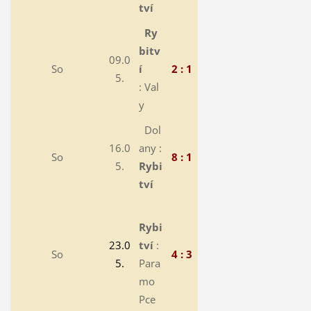
tví
Ry
bitv
09.0
So
í
2 : 1
5.
: Val
y
Dol
16.0
any :
So
8 : 1
5.
Rybi
tví
Rybi
23.0
tví
:
So
4 : 3
5.
Para
mo
Pce