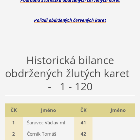
Podrobná statistika obdržených červených karet
Pořadí obdržených červených karet
Historická bilance
obdržených žlutých karet
- 1 - 120
ČK
Jméno
ČK
Jméno
1
Šaravec Václav ml.
41
2
Černík Tomáš
42