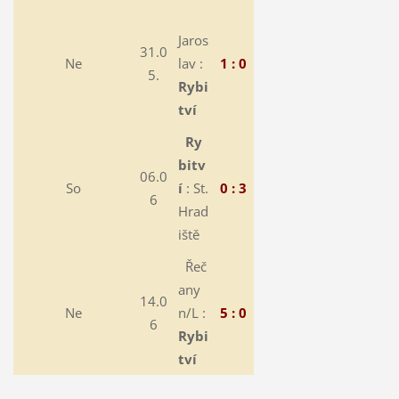
Jaros
31.0
Ne
lav :
1 : 0
5.
Rybi
tví
Ry
bitv
06.0
So
í
: St.
0 : 3
6
Hrad
iště
Řeč
any
14.0
Ne
n/L :
5 : 0
6
Rybi
tví