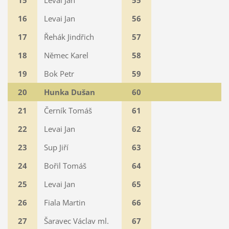
15
Levai Jan
55
16
Levai Jan
56
17
Řehák Jindřich
57
18
Němec Karel
58
19
Bok Petr
59
20
Hunka Dušan
60
21
Černík Tomáš
61
22
Levai Jan
62
23
Sup Jiří
63
24
Bořil Tomáš
64
25
Levai Jan
65
26
Fiala Martin
66
27
Šaravec Václav ml.
67