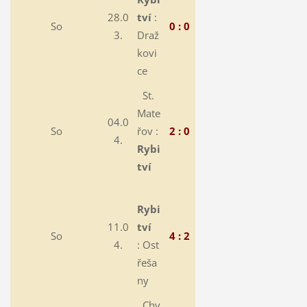
28.0
tví
:
So
0 : 0
3.
Draž
kovi
ce
St.
Mate
04.0
So
řov :
2 : 0
4.
Rybi
tví
Rybi
11.0
tví
So
4 : 2
4.
:
Ost
řeša
ny
Chv