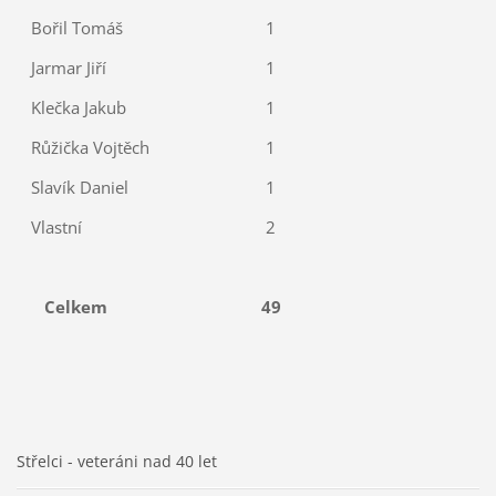
Bořil Tomáš
1
Jarmar Jiří
1
Klečka Jakub
1
Růžička Vojtěch
1
Slavík Daniel
1
Vlastní
2
Celkem
49
Střelci - veteráni nad 40 let