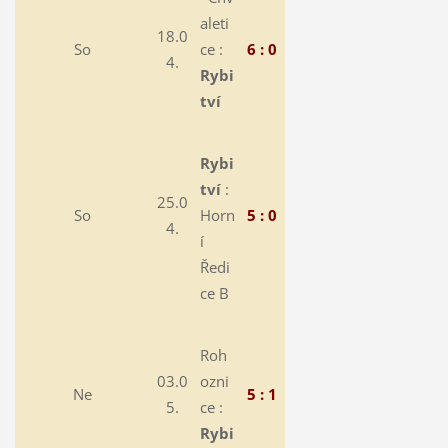
aleti
18.0
So
ce :
6 : 0
4.
Rybi
tví
Rybi
tví
:
25.0
So
Horn
5 : 0
4.
í
Ředi
ce B
Roh
03.0
ozni
Ne
5 : 1
5.
ce :
Rybi