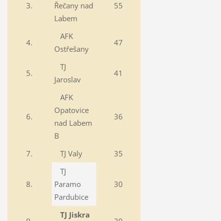
3.
Řečany nad
55
Labem
AFK
4.
47
Ostřešany
TJ
5.
41
Jaroslav
AFK
Opatovice
6.
36
nad Labem
B
7.
TJ Valy
35
TJ
8.
Paramo
30
Pardubice
TJ Jiskra