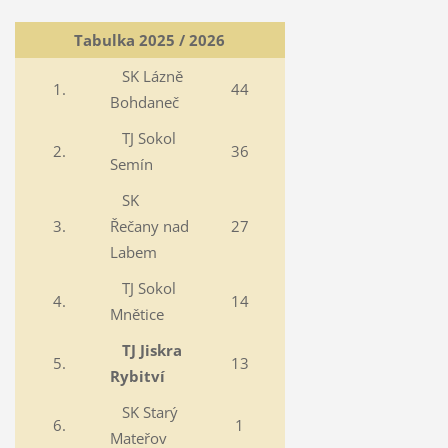
Tabulka 2025 / 2026
SK Lázně
1.
44
Bohdaneč
TJ Sokol
2.
36
Semín
SK
3.
Řečany nad
27
Labem
TJ Sokol
4.
14
Mnětice
TJ Jiskra
5.
13
Rybitví
SK Starý
6.
1
Mateřov