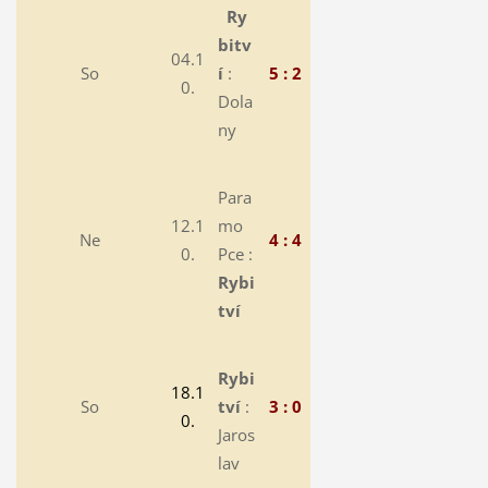
Ry
bitv
04.1
So
í
:
5 : 2
0.
Dola
ny
Para
12.1
mo
Ne
4 : 4
0.
Pce :
Rybi
tví
Rybi
18.1
So
tví
:
3 : 0
0.
Jaros
lav