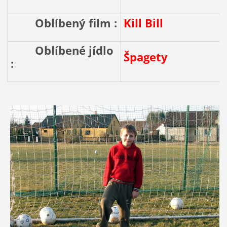
Oblíbený film :
Kill Bill
Oblíbené jídlo
Špagety
: