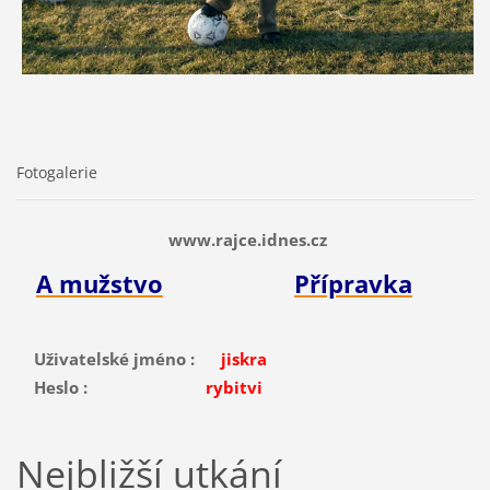
Fotogalerie
www.rajce.idnes.cz
A mužstvo
Přípravka
Uživatelské jméno :
jiskra
Heslo :
rybitvi
Nejbližší utkání