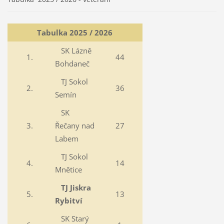
Tabulka 2025 / 2026
SK Lázně
1.
44
Bohdaneč
TJ Sokol
2.
36
Semín
SK
3.
Řečany nad
27
Labem
TJ Sokol
4.
14
Mnětice
TJ Jiskra
5.
13
Rybitví
SK Starý