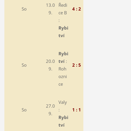
13.0
Ředi
So
4 : 2
9.
ce B
:
Rybi
tví
Rybi
20.0
tví
:
So
2 : 5
9.
Roh
ozni
ce
Valy
27.0
So
:
1 : 1
9.
Rybi
tví