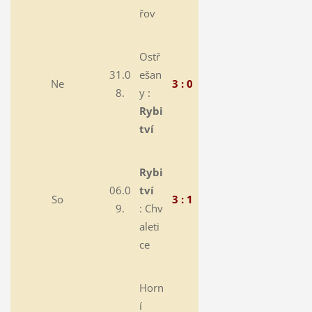
řov
Ostř
31.0
ešan
Ne
3 : 0
8.
y :
Rybi
tví
Rybi
06.0
tví
So
3 : 1
9.
:
Chv
aleti
ce
Horn
í