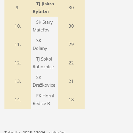
TJ Jiskra
9.
30
Rybitví
SK Starý
10.
30
Mateřov
SK
11.
29
Dolany
TJ Sokol
12.
22
Rohoznice
SK
13.
21
Dražkovice
FK Horní
14.
18
Ředice B
Tabulka 2025 / 2026 - veteráni