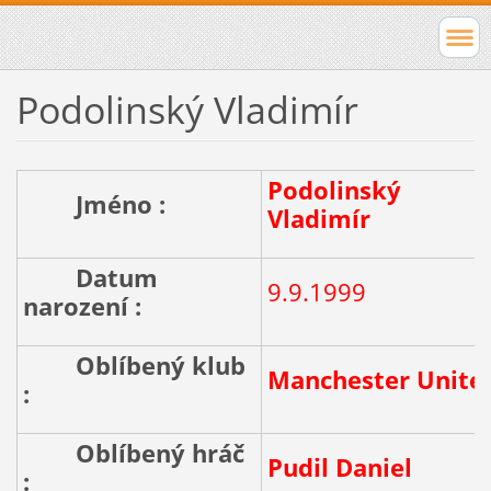
Podolinský Vladimír
Podolinský
Jméno :
Vladimír
Datum
9.9.1999
narození :
Oblíbený klub
Manchester Unite
:
Oblíbený hráč
Pudil Daniel
: