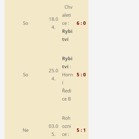
Chv
aleti
18.0
So
ce :
6 : 0
4.
Rybi
tví
Rybi
tví
:
25.0
So
Horn
5 : 0
4.
í
Ředi
ce B
Roh
03.0
ozni
Ne
5 : 1
5.
ce :