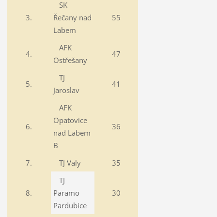
SK
3.
Řečany nad
55
Labem
AFK
4.
47
Ostřešany
TJ
5.
41
Jaroslav
AFK
Opatovice
6.
36
nad Labem
B
7.
TJ Valy
35
TJ
8.
Paramo
30
Pardubice