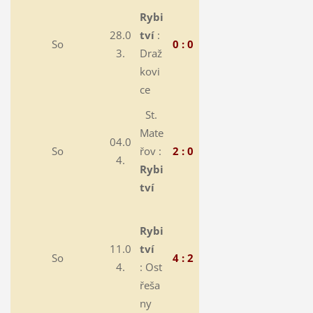
Rybi
28.0
tví
:
So
0 : 0
3.
Draž
kovi
ce
St.
Mate
04.0
So
řov :
2 : 0
4.
Rybi
tví
Rybi
11.0
tví
So
4 : 2
4.
:
Ost
řeša
ny