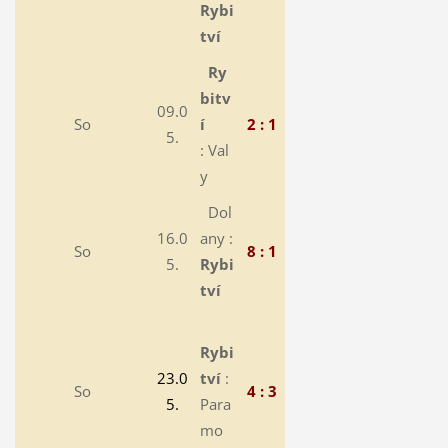
Rybi
tví
Ry
bitv
09.0
So
í
2 : 1
5.
: Val
y
Dol
16.0
any :
So
8 : 1
5.
Rybi
tví
Rybi
23.0
tví
:
So
4 : 3
5.
Para
mo