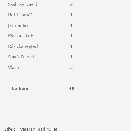
Skalický David
2
Bořil Tomáš
1
Jarmar Jiří
1
Klečka Jakub
1
Růžička Vojtěch
1
Slavík Daniel
1
Vlastní
2
Celkem
49
Střelci - veteráni nad 40 let