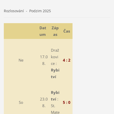
Rozlosování - Podzim 2025
Dat
Záp
Čas
um
as
Draž
17.0
kovi
Ne
4 : 2
8.
ce :
Rybi
tví
Rybi
23.0
tví
:
So
5 : 0
8.
St.
Mate