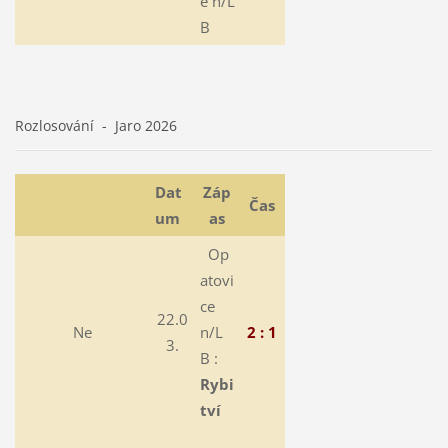
e n/L
B
Rozlosování - Jaro 2026
Dat
Záp
Čas
um
as
Op
atovi
ce
22.0
Ne
n/L
2 : 1
3.
B :
Rybi
tví