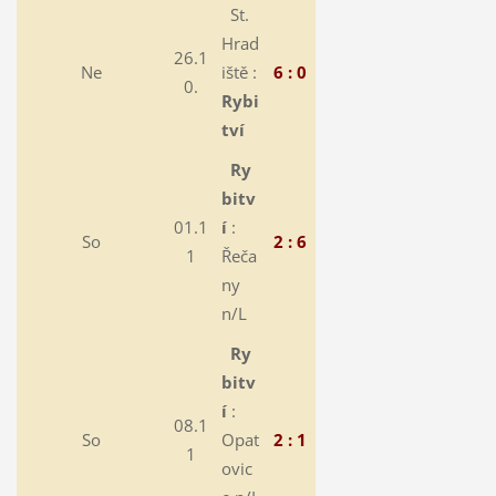
St.
Hrad
26.1
Ne
iště :
6 : 0
0.
Rybi
tví
Ry
bitv
01.1
í
:
So
2 : 6
1
Řeča
ny
n/L
Ry
bitv
í
:
08.1
So
Opat
2 : 1
1
ovic