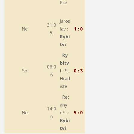
Pce
Jaros
31.0
Ne
lav :
1 : 0
5.
Rybi
tví
Ry
bitv
06.0
So
í
: St.
0 : 3
6
Hrad
iště
Řeč
any
14.0
Ne
n/L :
5 : 0
6
Rybi
tví