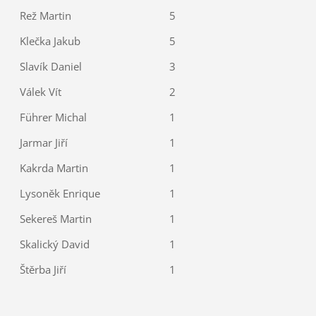
Rež Martin
5
Klečka Jakub
5
Slavík Daniel
3
Válek Vít
2
Führer Michal
1
Jarmar Jiří
1
Kakrda Martin
1
Lysoněk Enrique
1
Sekereš Martin
1
Skalický David
1
Štěrba Jiří
1