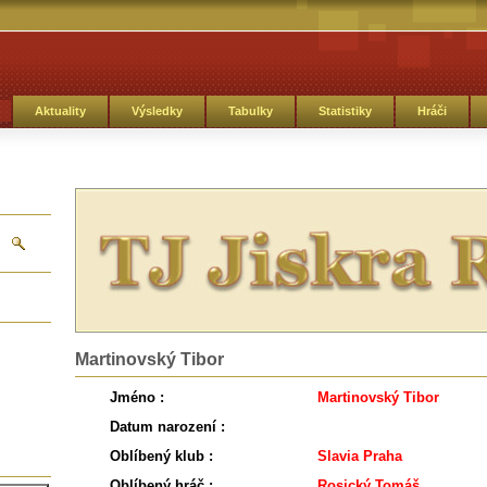
Aktuality
Výsledky
Tabulky
Statistiky
Hráči
Martinovský Tibor
Jméno :
Martinovský Tibor
Datum narození :
Oblíbený klub :
Slavia Praha
Oblíbený hráč :
Rosický Tomáš