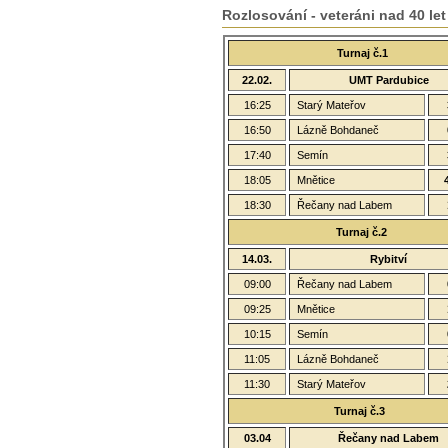
Rozlosování - veteráni nad 40 let
Turnaj č.1
22.02.
UMT Pardubice
16:25
Starý Mateřov
16:50
Lázně Bohdaneč
17:40
Semín
18:05
Mnětice
18:30
Řečany nad Labem
Turnaj č.2
14.03.
Rybitví
09:00
Řečany nad Labem
09:25
Mnětice
10:15
Semín
11:05
Lázně Bohdaneč
11:30
Starý Mateřov
Turnaj č.3
03.04
Řečany nad Labem