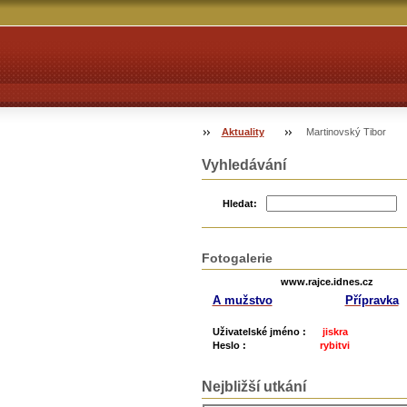
Aktuality
Martinovský Tibor
Vyhledávání
Hledat:
Fotogalerie
www.rajce.idnes.cz
A mužstvo
Přípravka
Uživatelské jméno :
jiskra
Heslo :
rybitvi
Nejbližší utkání