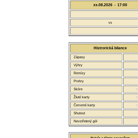
xx.08.2026 -
17:00
vs
Histrorická bilance
Zápasy
Výhry
Remízy
Prohry
Skóre
Žluté karty
Červené karty
Shutout
Nevstřelený gól