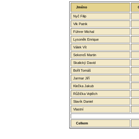
Jméno
Nyč Filip
Vlk Patrik
Führer Michal
Lysoněk Enrique
Válek Vít
Sekereš Martin
Skalický David
Bořil Tomáš
Jarmar Jiří
Klečka Jakub
Růžička Vojtěch
Slavík Daniel
Vlastní
Celkem