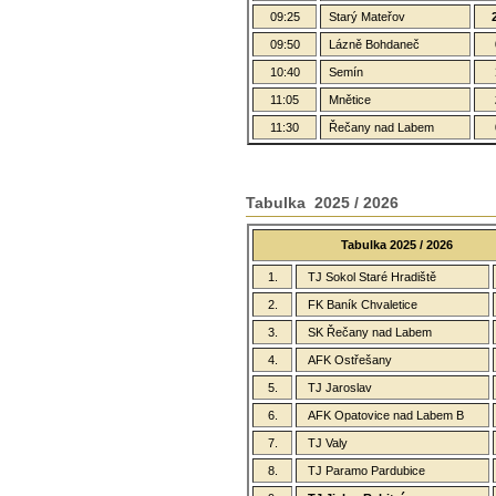
09:25
Starý Mateřov
09:50
Lázně Bohdaneč
10:40
Semín
11:05
Mnětice
11:30
Řečany nad Labem
Tabulka 2025 / 2026
Tabulka 2025 / 2026
1.
TJ Sokol Staré Hradiště
2.
FK Baník Chvaletice
3.
SK Řečany nad Labem
4.
AFK Ostřešany
5.
TJ Jaroslav
6.
AFK Opatovice nad Labem B
7.
TJ Valy
8.
TJ Paramo Pardubice