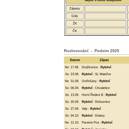
Nejvíc s tímto soupeřem
Zápasy
Góly
ŽK
ČK
Rozlosování - Podzim 2025
Datum
Zápas
Ne
17.08.
Dražkovice :
Rybitví
So
23.08.
Rybitví
: St. Mateřov
Ne
31.08.
Ostřešany :
Rybitví
So
06.09.
Rybitví
:
Chvaletice
So
13.09.
Horní Ředice B :
Rybitví
So
20.09.
Rybitví
: Rohoznice
So
27.09.
Valy :
Rybitví
So
04.10.
Rybitví
: Dolany
Ne
12.10.
Paramo Pce :
Rybitví