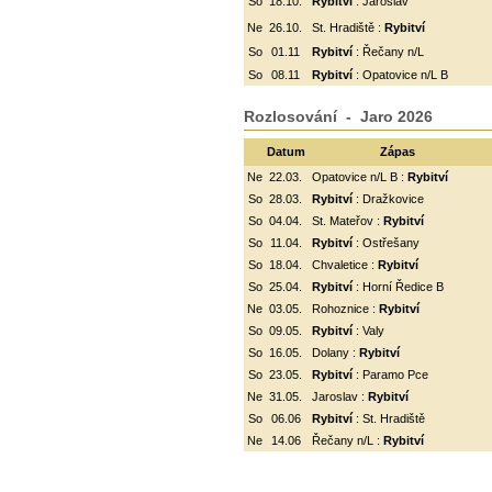
So
18.10.
Rybitví
: Jaroslav
Ne
26.10.
St. Hradiště :
Rybitví
So
01.11
Rybitví
: Řečany n/L
So
08.11
Rybitví
: Opatovice n/L B
Rozlosování - Jaro 2026
Datum
Zápas
Ne
22.03.
Opatovice n/L B :
Rybitví
So
28.03.
Rybitví
: Dražkovice
So
04.04.
St. Mateřov :
Rybitví
So
11.04.
Rybitví
:
Ostřešany
So
18.04.
Chvaletice :
Rybitví
So
25.04.
Rybitví
: Horní Ředice B
Ne
03.05.
Rohoznice :
Rybitví
So
09.05.
Rybitví
: Valy
So
16.05.
Dolany :
Rybitví
So
23.05.
Rybitví
: Paramo Pce
Ne
31.05.
Jaroslav :
Rybitví
So
06.06
Rybitví
: St. Hradiště
Ne
14.06
Řečany n/L :
Rybitví