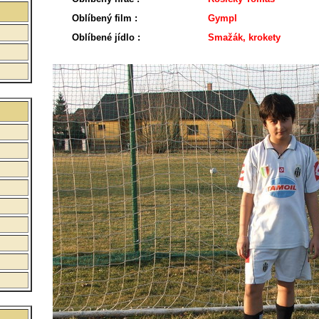
Oblíbený film :
Gympl
Oblíbené jídlo :
Smažák, krokety
:
:
: