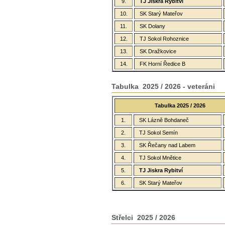
9.
TJ Jiskra Rybitví
10.
SK Starý Mateřov
11.
SK Dolany
12.
TJ Sokol Rohoznice
13.
SK Dražkovice
14.
FK Horní Ředice B
Tabulka 2025 / 2026 - veteráni
Tabulka 2025 / 2026
1.
SK Lázně Bohdaneč
2.
TJ Sokol Semín
3.
SK Řečany nad Labem
4.
TJ Sokol Mnětice
5.
TJ Jiskra Rybitví
6.
SK Starý Mateřov
Střelci 2025 / 2026