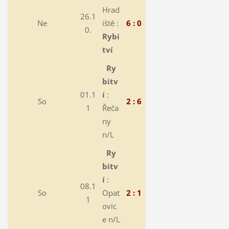
Hrad
26.1
Ne
iště :
6 : 0
0.
Rybi
tví
Ry
bitv
01.1
í
:
So
2 : 6
1
Řeča
ny
n/L
Ry
bitv
í
:
08.1
So
Opat
2 : 1
1
ovic
e n/L