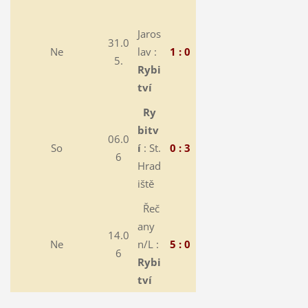
Jaros
31.0
Ne
lav :
1 : 0
5.
Rybi
tví
Ry
bitv
06.0
So
í
: St.
0 : 3
6
Hrad
iště
Řeč
any
14.0
Ne
n/L :
5 : 0
6
Rybi
tví