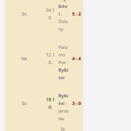
bitv
04.1
So
í
:
5 : 2
0.
Dola
ny
Para
12.1
mo
Ne
4 : 4
0.
Pce :
Rybi
tví
Rybi
18.1
So
tví
:
3 : 0
0.
Jaros
lav
St.