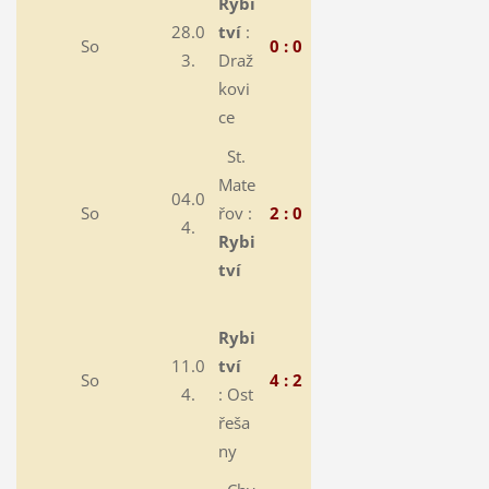
Rybi
28.0
tví
:
So
0 : 0
3.
Draž
kovi
ce
St.
Mate
04.0
So
řov :
2 : 0
4.
Rybi
tví
Rybi
11.0
tví
So
4 : 2
4.
:
Ost
řeša
ny