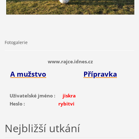
Fotogalerie
www.rajce.idnes.cz
A mužstvo
Přípravka
Uživatelské jméno :
jiskra
Heslo :
rybitvi
Nejbližší utkání