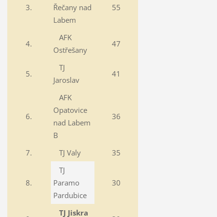
3.
Řečany nad
55
Labem
AFK
4.
47
Ostřešany
TJ
5.
41
Jaroslav
AFK
Opatovice
6.
36
nad Labem
B
7.
TJ Valy
35
TJ
8.
Paramo
30
Pardubice
TJ Jiskra