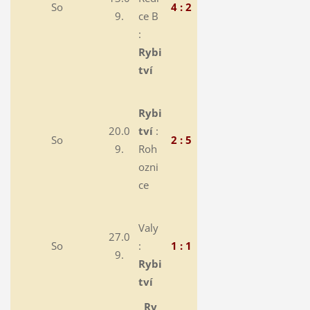
So
4 : 2
9.
ce B
:
Rybi
tví
Rybi
20.0
tví
:
So
2 : 5
9.
Roh
ozni
ce
Valy
27.0
So
:
1 : 1
9.
Rybi
tví
Ry