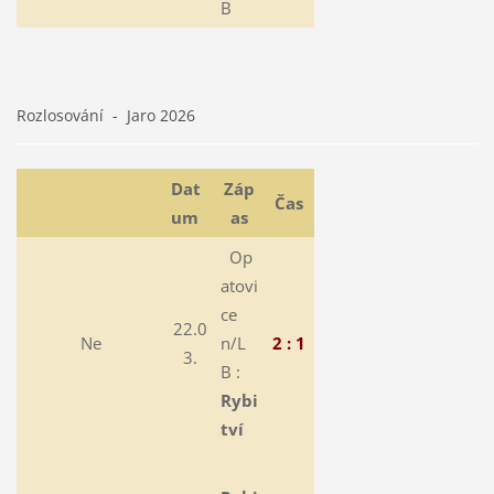
B
Rozlosování - Jaro 2026
Dat
Záp
Čas
um
as
Op
atovi
ce
22.0
Ne
n/L
2 : 1
3.
B :
Rybi
tví