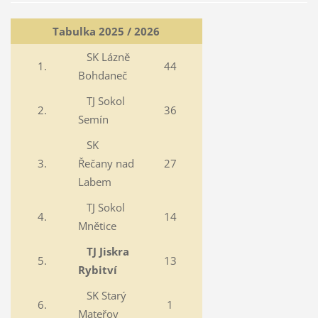
Tabulka 2025 / 2026
SK Lázně
1.
44
Bohdaneč
TJ Sokol
2.
36
Semín
SK
3.
Řečany nad
27
Labem
TJ Sokol
4.
14
Mnětice
TJ Jiskra
5.
13
Rybitví
SK Starý
6.
1
Mateřov