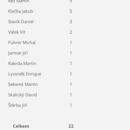
Rež Martin
5
Klečka Jakub
5
Slavík Daniel
3
Válek Vít
2
Führer Michal
1
Jarmar Jiří
1
Kakrda Martin
1
Lysoněk Enrique
1
Sekereš Martin
1
Skalický David
1
Štěrba Jiří
1
Celkem
22