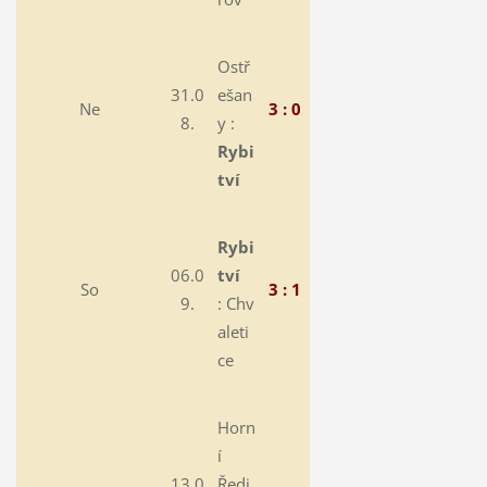
Ostř
31.0
ešan
Ne
3 : 0
8.
y :
Rybi
tví
Rybi
06.0
tví
So
3 : 1
9.
:
Chv
aleti
ce
Horn
í
13.0
Ředi