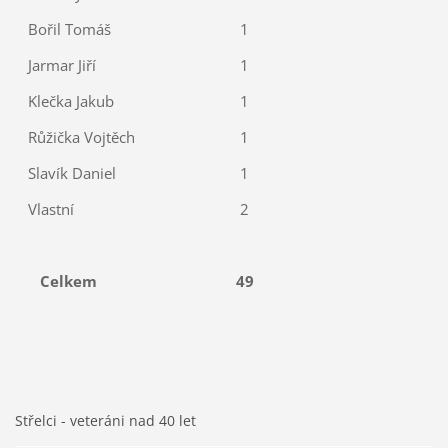
Bořil Tomáš
1
Jarmar Jiří
1
Klečka Jakub
1
Růžička Vojtěch
1
Slavík Daniel
1
Vlastní
2
Celkem
49
Střelci - veteráni nad 40 let