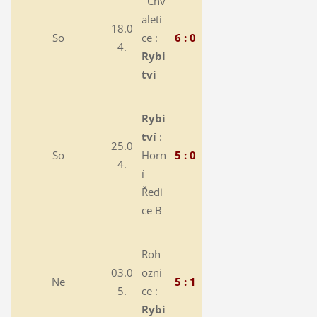
Chv
aleti
18.0
So
ce :
6 : 0
4.
Rybi
tví
Rybi
tví
:
25.0
So
Horn
5 : 0
4.
í
Ředi
ce B
Roh
03.0
ozni
Ne
5 : 1
5.
ce :
Rybi