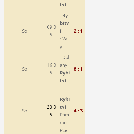
tví
Ry
bitv
09.0
So
í
2 : 1
5.
: Val
y
Dol
16.0
any :
So
8 : 1
5.
Rybi
tví
Rybi
23.0
tví
:
So
4 : 3
5.
Para
mo
Pce