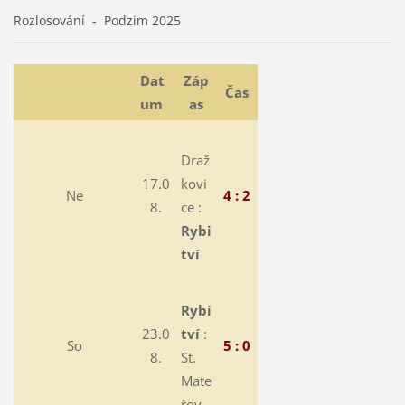
Rozlosování - Podzim 2025
Dat
Záp
Čas
um
as
Draž
17.0
kovi
Ne
4 : 2
8.
ce :
Rybi
tví
Rybi
23.0
tví
:
So
5 : 0
8.
St.
Mate
řov