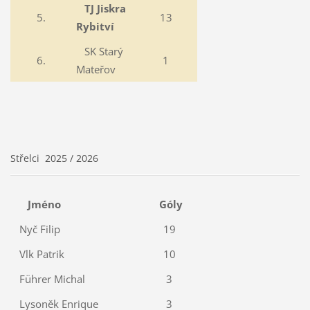
TJ Jiskra
5.
13
Rybitví
SK Starý
6.
1
Mateřov
Střelci 2025 / 2026
Jméno
Góly
Nyč Filip
19
Vlk Patrik
10
Führer Michal
3
Lysoněk Enrique
3