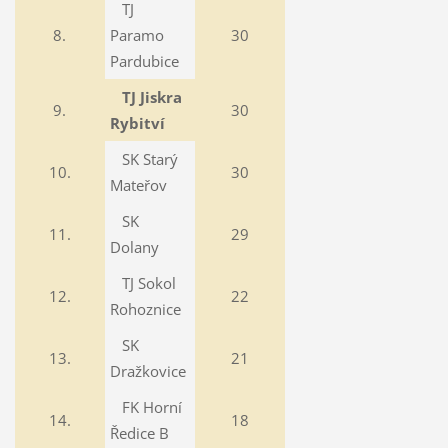
TJ
8.
Paramo
30
Pardubice
TJ Jiskra
9.
30
Rybitví
SK Starý
10.
30
Mateřov
SK
11.
29
Dolany
TJ Sokol
12.
22
Rohoznice
SK
13.
21
Dražkovice
FK Horní
14.
18
Ředice B