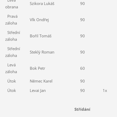
Szikora Lukáš
90
obrana
Pravá
Vlk Ondřej
90
záloha
Střední
Bořil Tomáš
90
záloha
Střední
Steklý Roman
90
záloha
Levá
Bok Petr
60
záloha
Útok
Němec Karel
90
Útok
Levai Jan
90
1x
Střídání