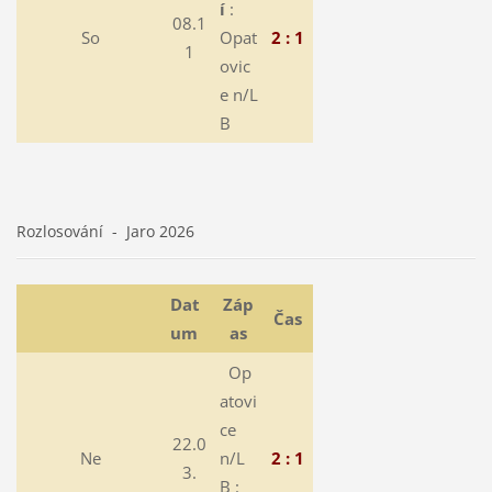
í
:
08.1
So
Opat
2 : 1
1
ovic
e n/L
B
Rozlosování - Jaro 2026
Dat
Záp
Čas
um
as
Op
atovi
ce
22.0
Ne
n/L
2 : 1
3.
B :