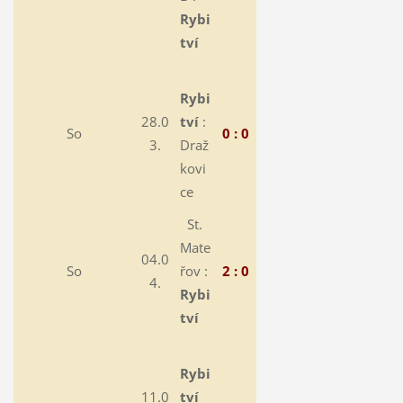
Rybi
tví
Rybi
28.0
tví
:
So
0 : 0
3.
Draž
kovi
ce
St.
Mate
04.0
So
řov :
2 : 0
4.
Rybi
tví
Rybi
11.0
tví