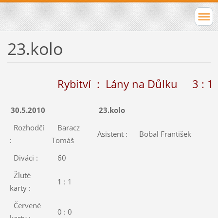
23.kolo
Rybitví : Lány na Důlku 3 : 1 (
30.5.2010
23.kolo
Rozhodčí
Baracz
Asistent :
Bobal František
:
Tomáš
Diváci :
60
Žluté
1 : 1
karty :
Červené
0 : 0
karty :