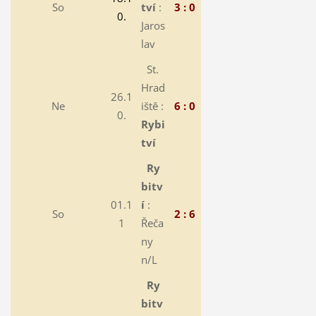
So
tví
:
3 : 0
0.
Jaros
lav
St.
Hrad
26.1
Ne
iště :
6 : 0
0.
Rybi
tví
Ry
bitv
01.1
í
:
So
2 : 6
1
Řeča
ny
n/L
Ry
bitv