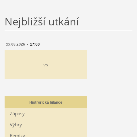
Nejbližší utkání
xx.08.2026 -
17:00
vs
Histrorická bilance
Zápasy
Výhry
Remízy