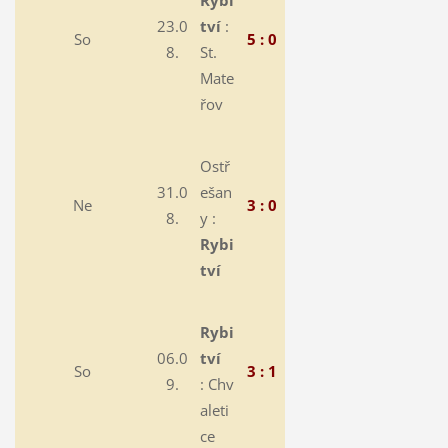
Rybi
23.0
tví
:
So
5 : 0
8.
St.
Mate
řov
Ostř
31.0
ešan
Ne
3 : 0
8.
y :
Rybi
tví
Rybi
06.0
tví
So
3 : 1
9.
:
Chv
aleti
ce