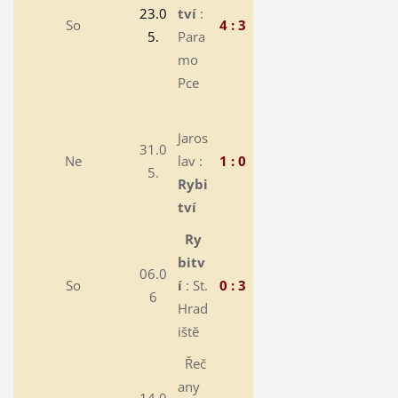
23.0
tví
:
So
4 : 3
5.
Para
mo
Pce
Jaros
31.0
Ne
lav :
1 : 0
5.
Rybi
tví
Ry
bitv
06.0
So
í
: St.
0 : 3
6
Hrad
iště
Řeč
any
14.0