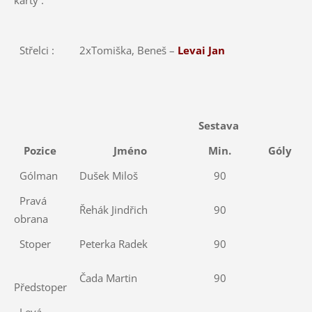
Střelci :
2xTomiška, Beneš –
Levai Jan
Sestava
Pozice
Jméno
Min.
Góly
Gólman
Dušek Miloš
90
Pravá
Řehák Jindřich
90
obrana
Stoper
Peterka Radek
90
Čada Martin
90
Předstoper
Levá