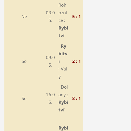
Roh
03.0
ozni
Ne
5 : 1
5.
ce :
Rybi
tví
Ry
bitv
09.0
So
í
2 : 1
5.
: Val
y
Dol
16.0
any :
So
8 : 1
5.
Rybi
tví
Rybi