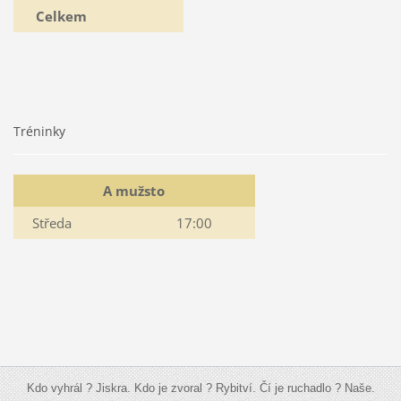
Celkem
Tréninky
A mužsto
Středa
17:00
Kdo vyhrál ? Jiskra. Kdo je zvoral ? Rybitví. Čí je ruchadlo ? Naše.