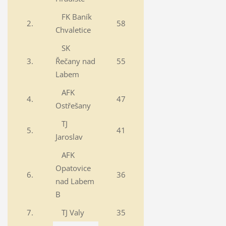
FK Baník
2.
58
Chvaletice
SK
3.
Řečany nad
55
Labem
AFK
4.
47
Ostřešany
TJ
5.
41
Jaroslav
AFK
Opatovice
6.
36
nad Labem
B
7.
TJ Valy
35