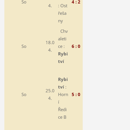
So
4 : 2
4.
:
Ost
řeša
ny
Chv
aleti
18.0
So
ce :
6 : 0
4.
Rybi
tví
Rybi
tví
:
25.0
So
Horn
5 : 0
4.
í
Ředi
ce B