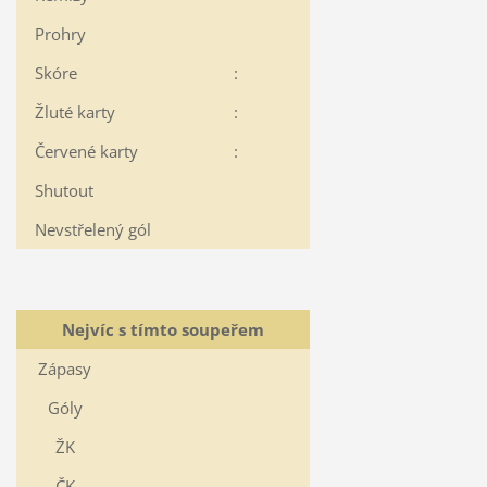
Prohry
Skóre
:
Žluté karty
:
Červené karty
:
Shutout
Nevstřelený gól
Nejvíc s tímto soupeřem
Zápasy
Góly
ŽK
ČK