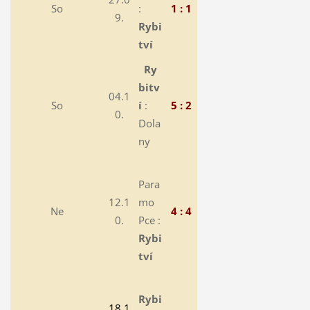
So
:
1 : 1
9.
Rybi
tví
Ry
bitv
04.1
So
í
:
5 : 2
0.
Dola
ny
Para
12.1
mo
Ne
4 : 4
0.
Pce :
Rybi
tví
Rybi
18.1