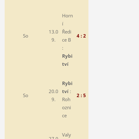
Horn
í
13.0
Ředi
So
4 : 2
9.
ce B
:
Rybi
tví
Rybi
20.0
tví
:
So
2 : 5
9.
Roh
ozni
ce
Valy
27.0