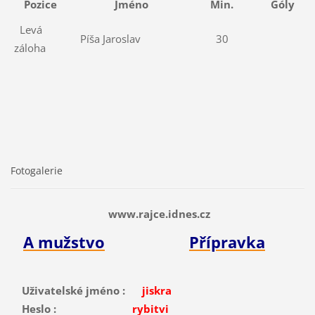
Pozice
Jméno
Min.
Góly
Levá
Píša Jaroslav
30
záloha
Fotogalerie
www.rajce.idnes.cz
A mužstvo
Přípravka
Uživatelské jméno :
jiskra
Heslo :
rybitvi