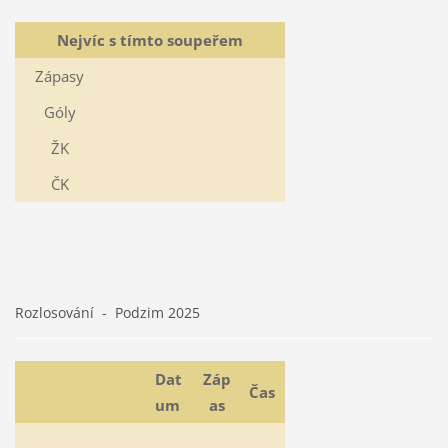
Nejvíc s tímto soupeřem
Zápasy
Góly
ŽK
ČK
Rozlosování - Podzim 2025
Dat
Záp
Čas
um
as