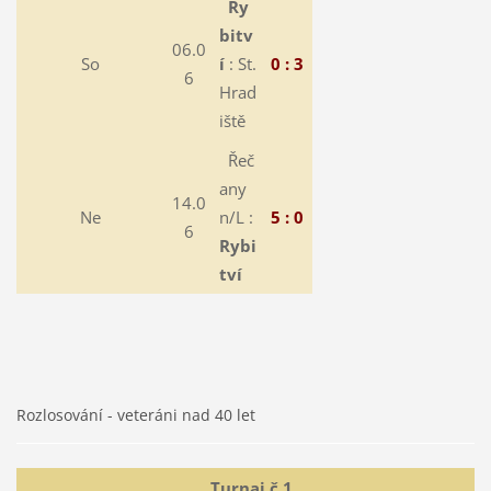
Ry
bitv
06.0
So
í
: St.
0 : 3
6
Hrad
iště
Řeč
any
14.0
Ne
n/L :
5 : 0
6
Rybi
tví
Rozlosování - veteráni nad 40 let
Turnaj č.1