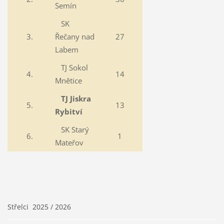
Semín
SK
3.
Řečany nad
27
Labem
TJ Sokol
4.
14
Mnětice
TJ Jiskra
5.
13
Rybitví
SK Starý
6.
1
Mateřov
Střelci 2025 / 2026