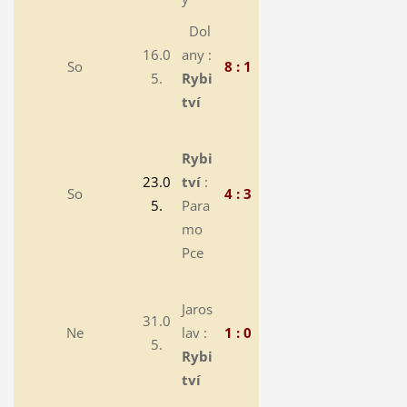
Dol
16.0
any :
So
8 : 1
5.
Rybi
tví
Rybi
23.0
tví
:
So
4 : 3
5.
Para
mo
Pce
Jaros
31.0
Ne
lav :
1 : 0
5.
Rybi
tví