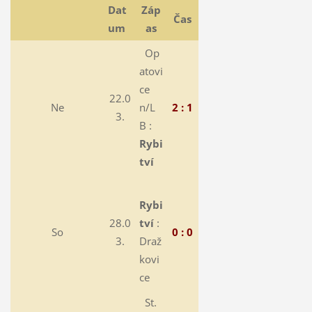
Dat
Záp
Čas
um
as
Op
atovi
ce
22.0
Ne
n/L
2 : 1
3.
B :
Rybi
tví
Rybi
28.0
tví
:
So
0 : 0
3.
Draž
kovi
ce
St.