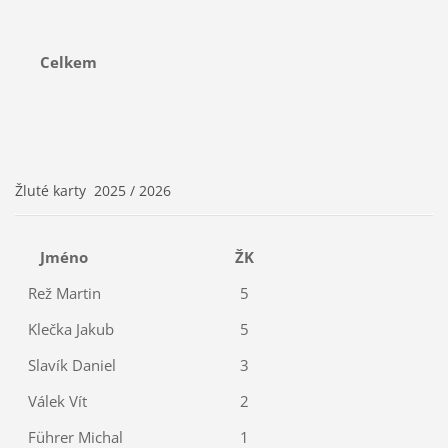
Celkem
Žluté karty 2025 / 2026
Jméno
ŽK
Rež Martin
5
Klečka Jakub
5
Slavík Daniel
3
Válek Vít
2
Führer Michal
1