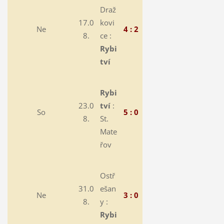
Draž
17.0
kovi
Ne
4 : 2
8.
ce :
Rybi
tví
Rybi
23.0
tví
:
So
5 : 0
8.
St.
Mate
řov
Ostř
31.0
ešan
Ne
3 : 0
8.
y :
Rybi