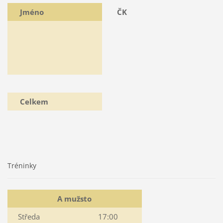
Jméno
ČK
Celkem
Tréninky
A mužsto
Středa
17:00