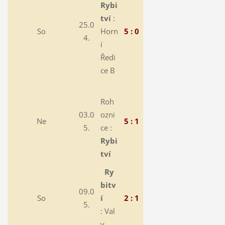
Rybi
tví
:
25.0
So
Horn
5 : 0
4.
í
Ředi
ce B
Roh
03.0
ozni
Ne
5 : 1
5.
ce :
Rybi
tví
Ry
bitv
09.0
So
í
2 : 1
5.
: Val
y