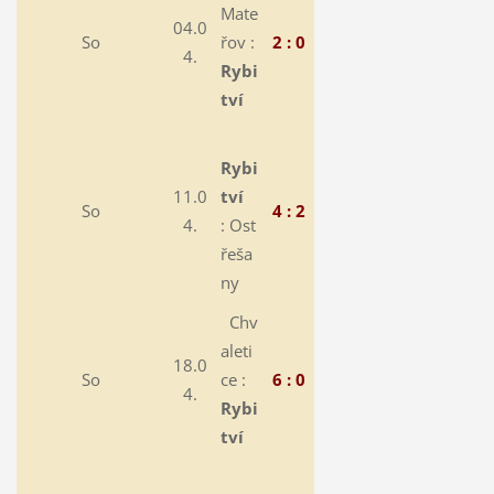
Mate
04.0
So
řov :
2 : 0
4.
Rybi
tví
Rybi
11.0
tví
So
4 : 2
4.
:
Ost
řeša
ny
Chv
aleti
18.0
So
ce :
6 : 0
4.
Rybi
tví