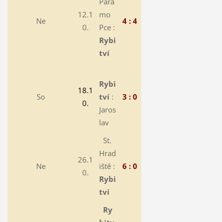
Para
12.1
mo
Ne
4 : 4
0.
Pce :
Rybi
tví
Rybi
18.1
So
tví
:
3 : 0
0.
Jaros
lav
St.
Hrad
26.1
Ne
iště :
6 : 0
0.
Rybi
tví
Ry