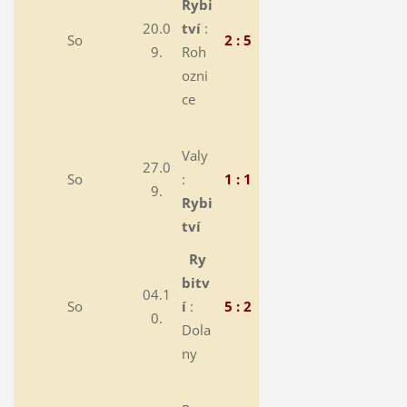
Rybi
20.0
tví
:
So
2 : 5
9.
Roh
ozni
ce
Valy
27.0
So
:
1 : 1
9.
Rybi
tví
Ry
bitv
04.1
So
í
:
5 : 2
0.
Dola
ny