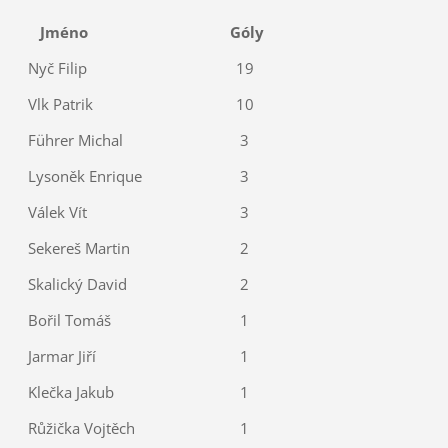
Jméno
Góly
Nyč Filip
19
Vlk Patrik
10
Führer Michal
3
Lysoněk Enrique
3
Válek Vít
3
Sekereš Martin
2
Skalický David
2
Bořil Tomáš
1
Jarmar Jiří
1
Klečka Jakub
1
Růžička Vojtěch
1