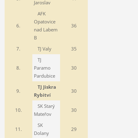
Jaroslav
AFK
Opatovice
6.
36
nad Labem
B
7.
TJ Valy
35
TJ
8.
Paramo
30
Pardubice
TJ Jiskra
9.
30
Rybitví
SK Starý
10.
30
Mateřov
SK
11.
29
Dolany