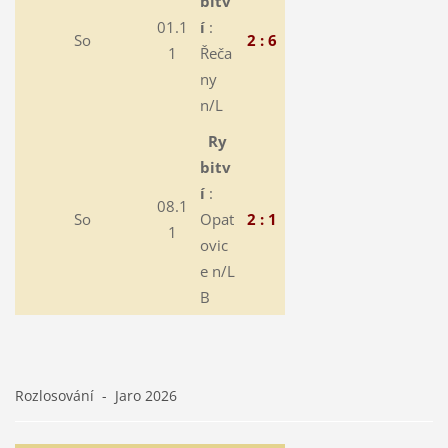
bitv
01.1
í
:
So
2 : 6
1
Řeča
ny
n/L
Ry
bitv
í
:
08.1
So
Opat
2 : 1
1
ovic
e n/L
B
Rozlosování - Jaro 2026