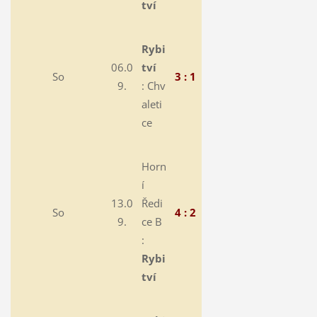
tví
Rybi
06.0
tví
So
3 : 1
9.
:
Chv
aleti
ce
Horn
í
13.0
Ředi
So
4 : 2
9.
ce B
:
Rybi
tví