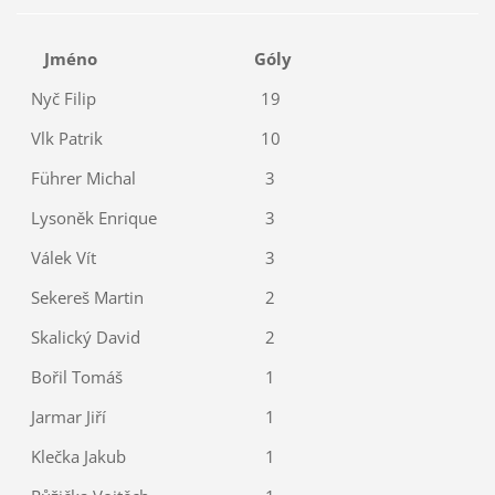
Jméno
Góly
Nyč Filip
19
Vlk Patrik
10
Führer Michal
3
Lysoněk Enrique
3
Válek Vít
3
Sekereš Martin
2
Skalický David
2
Bořil Tomáš
1
Jarmar Jiří
1
Klečka Jakub
1