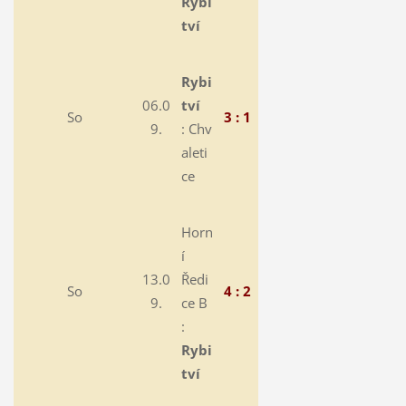
Rybi
tví
Rybi
06.0
tví
So
3 : 1
9.
:
Chv
aleti
ce
Horn
í
13.0
Ředi
So
4 : 2
9.
ce B
:
Rybi
tví