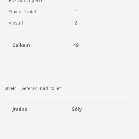
Růžička Vojtěch
1
Slavík Daniel
1
Vlastní
2
Celkem
49
Střelci - veteráni nad 40 let
Jméno
Góly