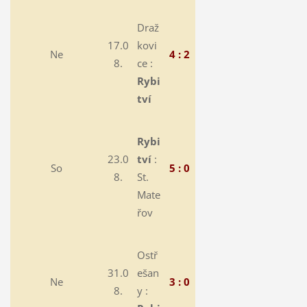
Draž
17.0
kovi
Ne
4 : 2
8.
ce :
Rybi
tví
Rybi
23.0
tví
:
So
5 : 0
8.
St.
Mate
řov
Ostř
31.0
ešan
Ne
3 : 0
8.
y :