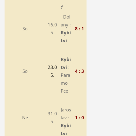
y
Dol
16.0
any :
So
8 : 1
5.
Rybi
tví
Rybi
23.0
tví
:
So
4 : 3
5.
Para
mo
Pce
Jaros
31.0
Ne
lav :
1 : 0
5.
Rybi
tví