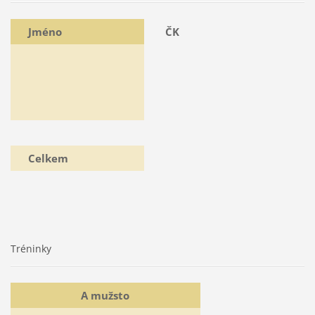
Jméno
ČK
Celkem
Tréninky
A mužsto