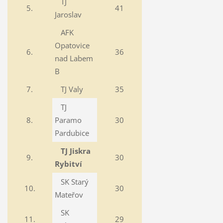
TJ
5.
41
Jaroslav
AFK
Opatovice
6.
36
nad Labem
B
7.
TJ Valy
35
TJ
8.
Paramo
30
Pardubice
TJ Jiskra
9.
30
Rybitví
SK Starý
10.
30
Mateřov
SK
11.
29