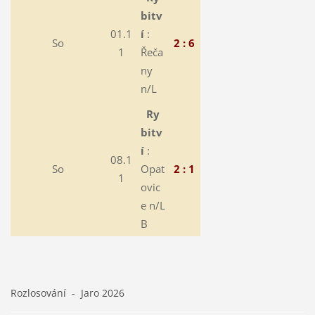
bitv
01.1
í
:
So
2 : 6
1
Řeča
ny
n/L
Ry
bitv
í
:
08.1
So
Opat
2 : 1
1
ovic
e n/L
B
Rozlosování - Jaro 2026