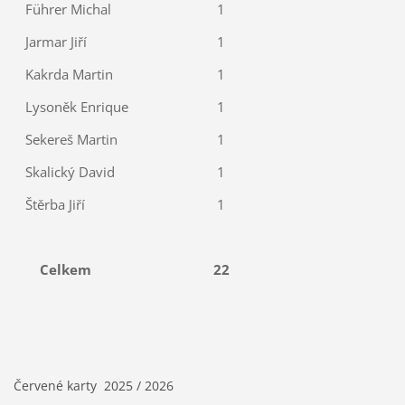
Führer Michal
1
Jarmar Jiří
1
Kakrda Martin
1
Lysoněk Enrique
1
Sekereš Martin
1
Skalický David
1
Štěrba Jiří
1
Celkem
22
Červené karty 2025 / 2026