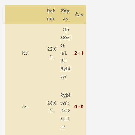
Dat
Záp
Čas
um
as
Op
atovi
ce
22.0
Ne
n/L
2 : 1
3.
B :
Rybi
tví
Rybi
28.0
tví
:
So
0 : 0
3.
Draž
kovi
ce