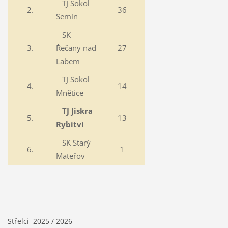
TJ Sokol
2.
36
Semín
SK
3.
Řečany nad
27
Labem
TJ Sokol
4.
14
Mnětice
TJ Jiskra
5.
13
Rybitví
SK Starý
6.
1
Mateřov
Střelci 2025 / 2026