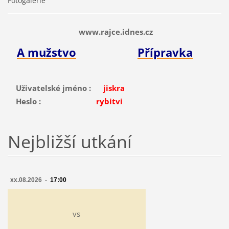
Fotogalerie
www.rajce.idnes.cz
A mužstvo
Přípravka
Uživatelské jméno :
jiskra
Heslo :
rybitvi
Nejbližší utkání
xx.08.2026 -
17:00
vs