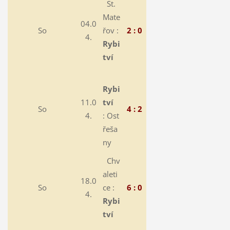
St.
Mate
04.0
So
řov :
2 : 0
4.
Rybi
tví
Rybi
11.0
tví
So
4 : 2
4.
:
Ost
řeša
ny
Chv
aleti
18.0
So
ce :
6 : 0
4.
Rybi
tví