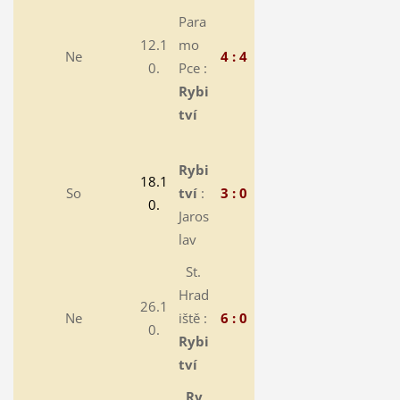
Para
12.1
mo
Ne
4 : 4
0.
Pce :
Rybi
tví
Rybi
18.1
So
tví
:
3 : 0
0.
Jaros
lav
St.
Hrad
26.1
Ne
iště :
6 : 0
0.
Rybi
tví
Ry