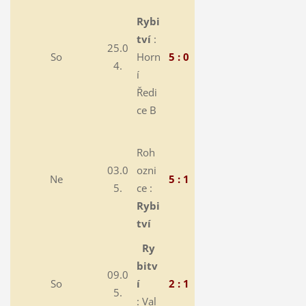
Rybi
tví
:
25.0
So
Horn
5 : 0
4.
í
Ředi
ce B
Roh
03.0
ozni
Ne
5 : 1
5.
ce :
Rybi
tví
Ry
bitv
09.0
So
í
2 : 1
5.
: Val