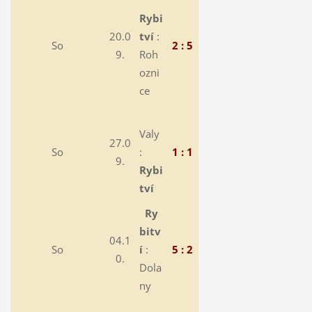
Rybi
20.0
tví
:
So
2 : 5
9.
Roh
ozni
ce
Valy
27.0
So
:
1 : 1
9.
Rybi
tví
Ry
bitv
04.1
So
í
:
5 : 2
0.
Dola
ny