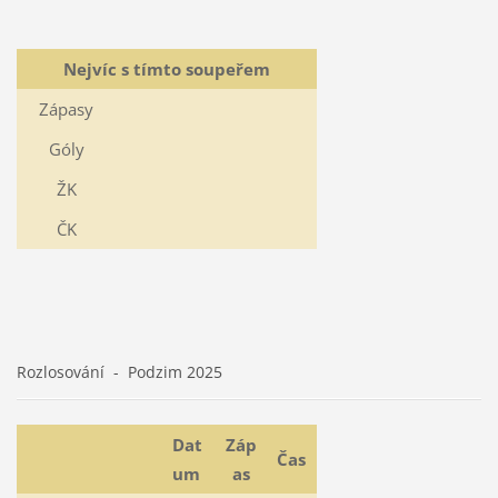
Nejvíc s tímto soupeřem
Zápasy
Góly
ŽK
ČK
Rozlosování - Podzim 2025
Dat
Záp
Čas
um
as