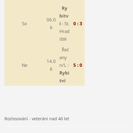
Ry
bitv
06.0
So
í
: St.
0 : 3
6
Hrad
iště
Řeč
any
14.0
Ne
n/L :
5 : 0
6
Rybi
tví
Rozlosování - veteráni nad 40 let