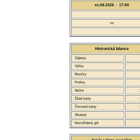
xx.08.2026 -
17:00
vs
Histrorická bilance
Zápasy
Výhry
Remízy
Prohry
Skóre
Žluté karty
Červené karty
Shutout
Nevstřelený gól