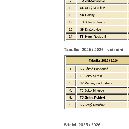
9.
TJ Jiskra Rybitví
10.
SK Starý Mateřov
11.
SK Dolany
12.
TJ Sokol Rohoznice
13.
SK Dražkovice
14.
FK Horní Ředice B
Tabulka 2025 / 2026 - veteráni
Tabulka 2025 / 2026
1.
SK Lázně Bohdaneč
2.
TJ Sokol Semín
3.
SK Řečany nad Labem
4.
TJ Sokol Mnětice
5.
TJ Jiskra Rybitví
6.
SK Starý Mateřov
Střelci 2025 / 2026