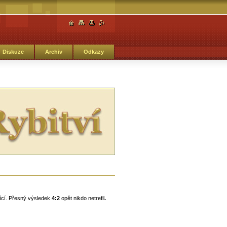
Diskuze
Archiv
Odkazy
jící. Přesný výsledek
4:2
opět nikdo netrefil
.