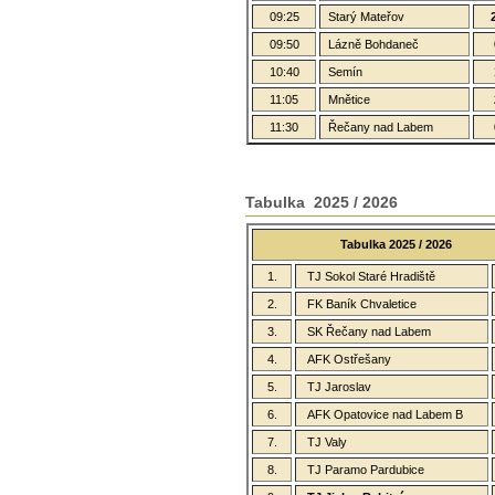
09:25
Starý Mateřov
09:50
Lázně Bohdaneč
10:40
Semín
11:05
Mnětice
11:30
Řečany nad Labem
Tabulka 2025 / 2026
Tabulka 2025 / 2026
1.
TJ Sokol Staré Hradiště
2.
FK Baník Chvaletice
3.
SK Řečany nad Labem
4.
AFK Ostřešany
5.
TJ Jaroslav
6.
AFK Opatovice nad Labem B
7.
TJ Valy
8.
TJ Paramo Pardubice