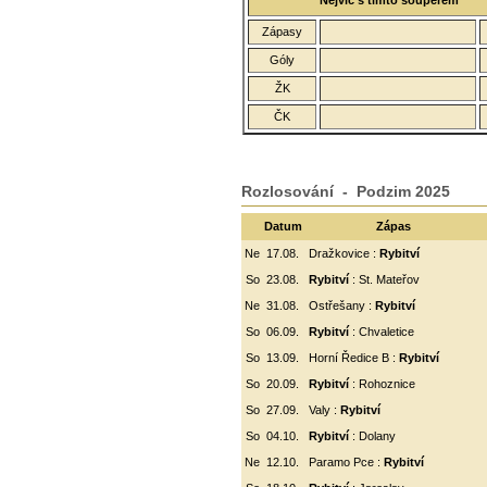
Nejvíc s tímto soupeřem
Zápasy
Góly
ŽK
ČK
Rozlosování - Podzim 2025
Datum
Zápas
Ne
17.08.
Dražkovice :
Rybitví
So
23.08.
Rybitví
: St. Mateřov
Ne
31.08.
Ostřešany :
Rybitví
So
06.09.
Rybitví
:
Chvaletice
So
13.09.
Horní Ředice B :
Rybitví
So
20.09.
Rybitví
: Rohoznice
So
27.09.
Valy :
Rybitví
So
04.10.
Rybitví
: Dolany
Ne
12.10.
Paramo Pce :
Rybitví