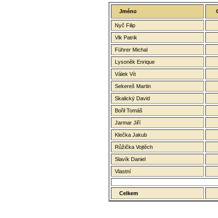
Jméno
Nyč Filip
Vlk Patrik
Führer Michal
Lysoněk Enrique
Válek Vít
Sekereš Martin
Skalický David
Bořil Tomáš
Jarmar Jiří
Klečka Jakub
Růžička Vojtěch
Slavík Daniel
Vlastní
Celkem