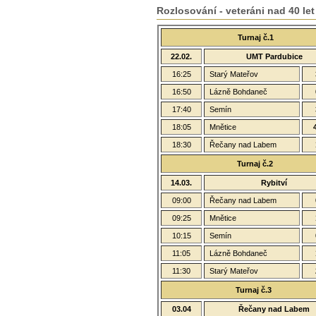
Rozlosování - veteráni nad 40 let
Turnaj č.1
22.02.
UMT Pardubice
16:25
Starý Mateřov
16:50
Lázně Bohdaneč
17:40
Semín
18:05
Mnětice
18:30
Řečany nad Labem
Turnaj č.2
14.03.
Rybitví
09:00
Řečany nad Labem
09:25
Mnětice
10:15
Semín
11:05
Lázně Bohdaneč
11:30
Starý Mateřov
Turnaj č.3
03.04
Řečany nad Labem