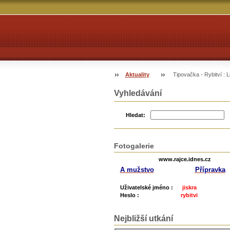
Aktuality
Tipovačka - Rybitví : Li
Vyhledávání
Hledat:
Fotogalerie
www.rajce.idnes.cz
A mužstvo
Přípravka
Uživatelské jméno :
jiskra
Heslo :
rybitvi
Nejbližší utkání