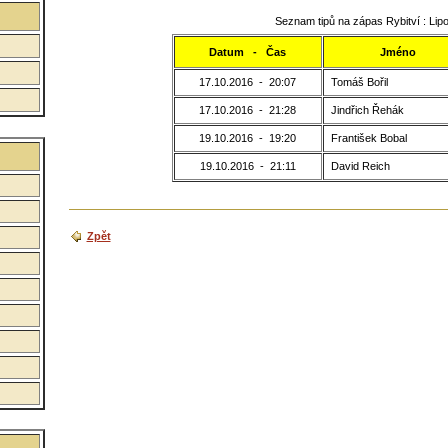
Seznam tipů na zápas Rybitví : Lipo
Datum - Čas
Jméno
17.10.2016 - 20:07
Tomáš Bořil
17.10.2016 - 21:28
Jindřich Řehák
19.10.2016 - 19:20
František Bobal
19.10.2016 - 21:11
David Reich
Zpět
:
:
: