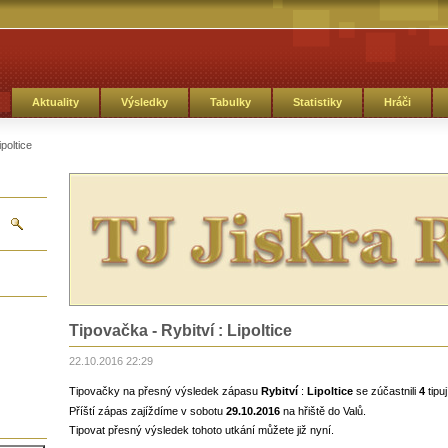
Aktuality
Výsledky
Tabulky
Statistiky
Hráči
poltice
Tipovačka - Rybitví : Lipoltice
22.10.2016 22:29
Tipovačky na přesný výsledek zápasu
Rybitví
:
Lipoltice
se zúčastnili
4
tipu
Příští zápas zajíždíme v sobotu
29.10.2016
na hřiště do Valů.
Tipovat přesný výsledek tohoto utkání můžete již nyní.