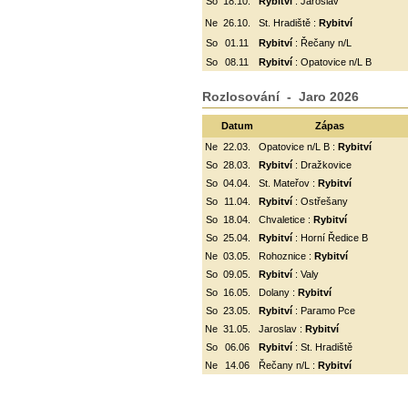
So
18.10.
Rybitví
: Jaroslav
Ne
26.10.
St. Hradiště :
Rybitví
So
01.11
Rybitví
: Řečany n/L
So
08.11
Rybitví
: Opatovice n/L B
Rozlosování - Jaro 2026
Datum
Zápas
Ne
22.03.
Opatovice n/L B :
Rybitví
So
28.03.
Rybitví
: Dražkovice
So
04.04.
St. Mateřov :
Rybitví
So
11.04.
Rybitví
:
Ostřešany
So
18.04.
Chvaletice :
Rybitví
So
25.04.
Rybitví
: Horní Ředice B
Ne
03.05.
Rohoznice :
Rybitví
So
09.05.
Rybitví
: Valy
So
16.05.
Dolany :
Rybitví
So
23.05.
Rybitví
: Paramo Pce
Ne
31.05.
Jaroslav :
Rybitví
So
06.06
Rybitví
: St. Hradiště
Ne
14.06
Řečany n/L :
Rybitví