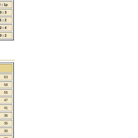
2 : 1p
0 : 3
1 : 2
2 : 4
0 : 2
63
58
55
47
41
36
35
30