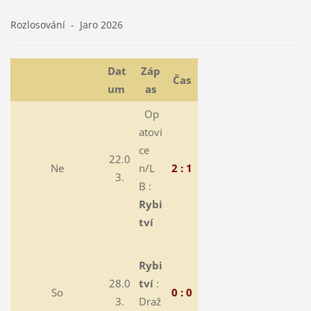
Rozlosování - Jaro 2026
Dat
Záp
Čas
um
as
Op
atovi
ce
22.0
Ne
n/L
2 : 1
3.
B :
Rybi
tví
Rybi
28.0
tví
:
So
0 : 0
3.
Draž