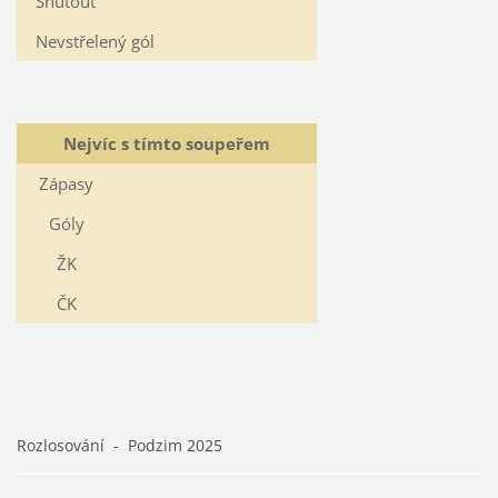
Shutout
Nevstřelený gól
Nejvíc s tímto soupeřem
Zápasy
Góly
ŽK
ČK
Rozlosování - Podzim 2025