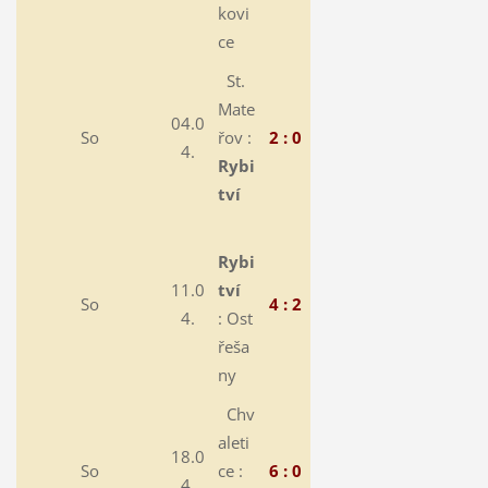
kovi
ce
St.
Mate
04.0
So
řov :
2 : 0
4.
Rybi
tví
Rybi
11.0
tví
So
4 : 2
4.
:
Ost
řeša
ny
Chv
aleti
18.0
So
ce :
6 : 0
4.