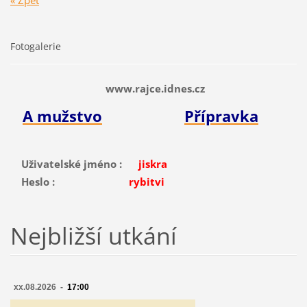
« Zpět
Fotogalerie
www.rajce.idnes.cz
A mužstvo
Přípravka
Uživatelské jméno :
jiskra
Heslo :
rybitvi
Nejbližší utkání
xx.08.2026 -
17:00