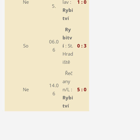
Ne
lav :
1 : 0
5.
Rybi
tví
Ry
bitv
06.0
So
í
: St.
0 : 3
6
Hrad
iště
Řeč
any
14.0
Ne
n/L :
5 : 0
6
Rybi
tví