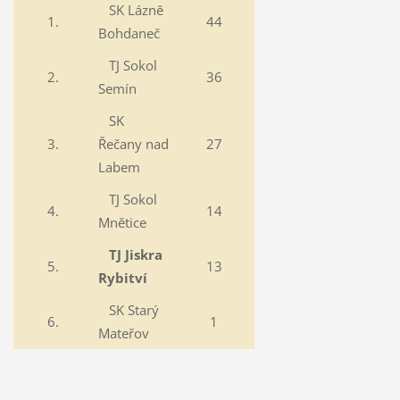
SK Lázně
1.
44
Bohdaneč
TJ Sokol
2.
36
Semín
SK
3.
Řečany nad
27
Labem
TJ Sokol
4.
14
Mnětice
TJ Jiskra
5.
13
Rybitví
SK Starý
6.
1
Mateřov