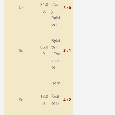
31.0
ešan
Ne
3 : 0
8.
y :
Rybi
tví
Rybi
06.0
tví
So
3 : 1
9.
:
Chv
aleti
ce
Horn
í
13.0
Ředi
So
4 : 2
9.
ce B
: