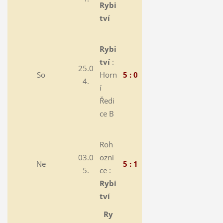
Rybi
tví
Rybi
tví
:
25.0
So
Horn
5 : 0
4.
í
Ředi
ce B
Roh
03.0
ozni
Ne
5 : 1
5.
ce :
Rybi
tví
Ry