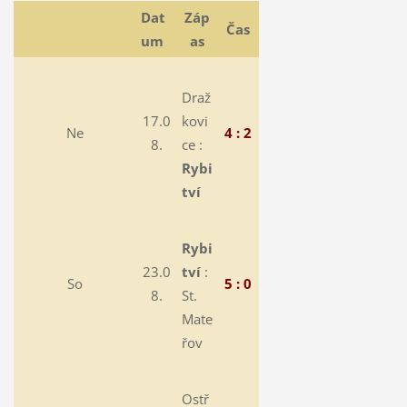
Dat
Záp
Čas
um
as
Draž
17.0
kovi
Ne
4 : 2
8.
ce :
Rybi
tví
Rybi
23.0
tví
:
So
5 : 0
8.
St.
Mate
řov
Ostř