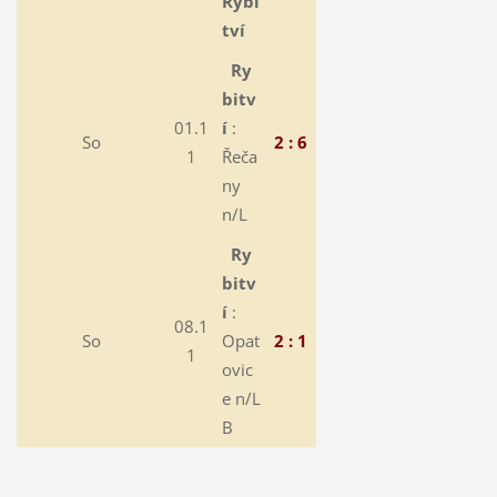
Rybi
tví
Ry
bitv
01.1
í
:
So
2 : 6
1
Řeča
ny
n/L
Ry
bitv
í
:
08.1
So
Opat
2 : 1
1
ovic
e n/L
B