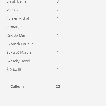
Slavík Daniel
3
Válek Vít
2
Führer Michal
1
Jarmar Jiří
1
Kakrda Martin
1
Lysoněk Enrique
1
Sekereš Martin
1
Skalický David
1
Štěrba Jiří
1
Celkem
22