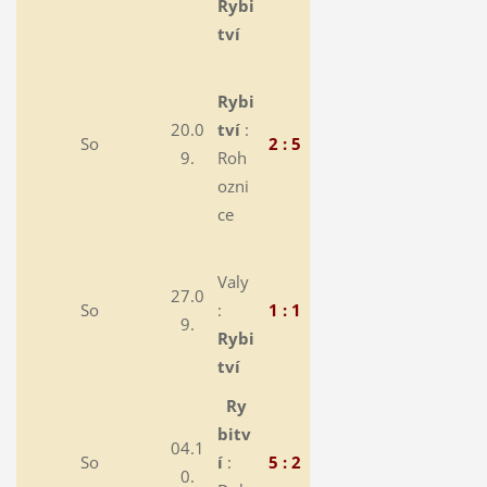
Rybi
tví
Rybi
20.0
tví
:
So
2 : 5
9.
Roh
ozni
ce
Valy
27.0
So
:
1 : 1
9.
Rybi
tví
Ry
bitv
04.1
So
í
:
5 : 2
0.