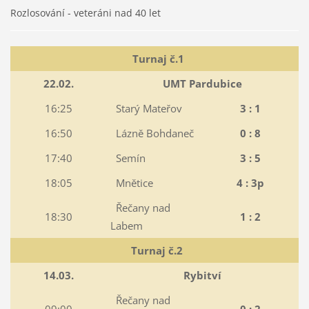
Rozlosování - veteráni nad 40 let
Turnaj č.1
22.02.
UMT Pardubice
16:25
Starý Mateřov
3 : 1
16:50
Lázně Bohdaneč
0 : 8
17:40
Semín
3 : 5
18:05
Mnětice
4 : 3p
Řečany nad
18:30
1 : 2
Labem
Turnaj č.2
14.03.
Rybitví
Řečany nad