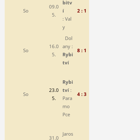
bitv
09.0
So
í
2 : 1
5.
: Val
y
Dol
16.0
any :
So
8 : 1
5.
Rybi
tví
Rybi
23.0
tví
:
So
4 : 3
5.
Para
mo
Pce
Jaros
31.0