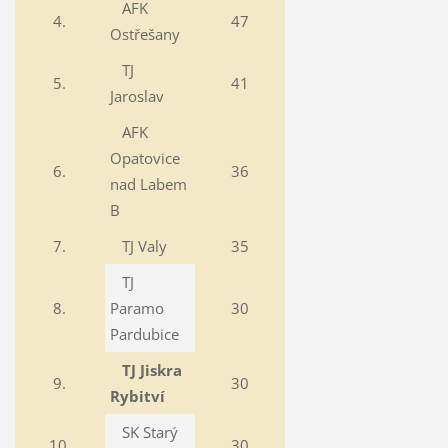
AFK
4.
47
Ostřešany
TJ
5.
41
Jaroslav
AFK
Opatovice
6.
36
nad Labem
B
7.
TJ Valy
35
TJ
8.
Paramo
30
Pardubice
TJ Jiskra
9.
30
Rybitví
SK Starý
10.
30