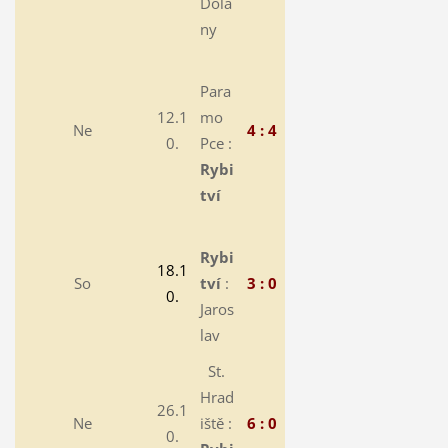
Dola
ny
Para
12.1
mo
Ne
4 : 4
0.
Pce :
Rybi
tví
Rybi
18.1
So
tví
:
3 : 0
0.
Jaros
lav
St.
Hrad
26.1
Ne
iště :
6 : 0
0.