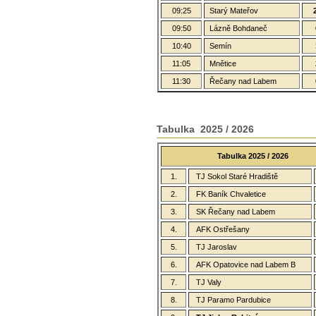
09:25
Starý Mateřov
09:50
Lázně Bohdaneč
10:40
Semín
11:05
Mnětice
11:30
Řečany nad Labem
Tabulka 2025 / 2026
Tabulka 2025 / 2026
1.
TJ Sokol Staré Hradiště
2.
FK Baník Chvaletice
3.
SK Řečany nad Labem
4.
AFK Ostřešany
5.
TJ Jaroslav
6.
AFK Opatovice nad Labem B
7.
TJ Valy
8.
TJ Paramo Pardubice