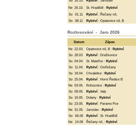
So
18.10.
Rybitví
: Jaroslav
Ne
26.10.
St. Hradiště :
Rybitví
So
01.11
Rybitví
: Řečany n/L
So
08.11
Rybitví
: Opatovice n/L B
Rozlosování - Jaro 2026
Datum
Zápas
Ne
22.03.
Opatovice n/L B :
Rybitví
So
28.03.
Rybitví
: Dražkovice
So
04.04.
St. Mateřov :
Rybitví
So
11.04.
Rybitví
:
Ostřešany
So
18.04.
Chvaletice :
Rybitví
So
25.04.
Rybitví
: Horní Ředice B
Ne
03.05.
Rohoznice :
Rybitví
So
09.05.
Rybitví
: Valy
So
16.05.
Dolany :
Rybitví
So
23.05.
Rybitví
: Paramo Pce
Ne
31.05.
Jaroslav :
Rybitví
So
06.06
Rybitví
: St. Hradiště
Ne
14.06
Řečany n/L :
Rybitví