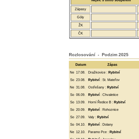
Nejvíc s tímto soupeřem
Zápasy
Góly
ŽK
ČK
Rozlosování - Podzim 2025
Datum
Zápas
Ne
17.08.
Dražkovice :
Rybitví
So
23.08.
Rybitví
: St. Mateřov
Ne
31.08.
Ostřešany :
Rybitví
So
06.09.
Rybitví
:
Chvaletice
So
13.09.
Horní Ředice B :
Rybitví
So
20.09.
Rybitví
: Rohoznice
So
27.09.
Valy :
Rybitví
So
04.10.
Rybitví
: Dolany
Ne
12.10.
Paramo Pce :
Rybitví