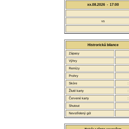
xx.08.2026 -
17:00
vs
Histrorická bilance
Zápasy
Výhry
Remízy
Prohry
Skóre
Žluté karty
Červené karty
Shutout
Nevstřelený gól