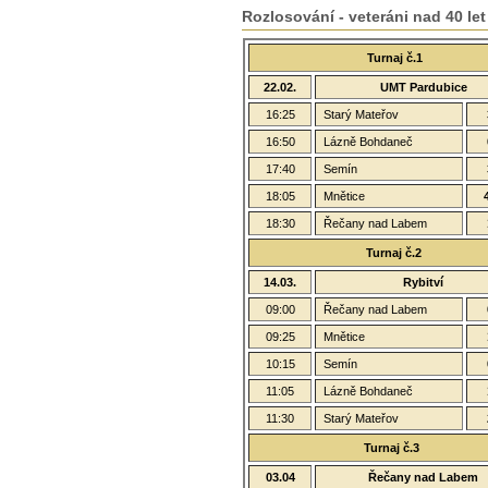
Rozlosování - veteráni nad 40 let
Turnaj č.1
22.02.
UMT Pardubice
16:25
Starý Mateřov
16:50
Lázně Bohdaneč
17:40
Semín
18:05
Mnětice
18:30
Řečany nad Labem
Turnaj č.2
14.03.
Rybitví
09:00
Řečany nad Labem
09:25
Mnětice
10:15
Semín
11:05
Lázně Bohdaneč
11:30
Starý Mateřov
Turnaj č.3
03.04
Řečany nad Labem