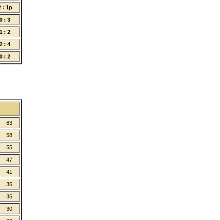
2 : 1p
0 : 3
1 : 2
2 : 4
0 : 2
63
58
55
47
41
36
35
30