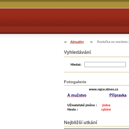
Aktuality
Rozlučka se sezónou 
Vyhledávání
Hledat:
Fotogalerie
www.rajce.idnes.cz
A mužstvo
Přípravka
Uživatelské jméno :
jiskra
Heslo :
rybitvi
Nejbližší utkání