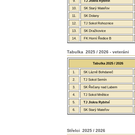
9.
TJ Jiskra Rybitví
10.
SK Starý Mateřov
11.
SK Dolany
12.
TJ Sokol Rohoznice
13.
SK Dražkovice
14.
FK Horní Ředice B
Tabulka 2025 / 2026 - veteráni
Tabulka 2025 / 2026
1.
SK Lázně Bohdaneč
2.
TJ Sokol Semín
3.
SK Řečany nad Labem
4.
TJ Sokol Mnětice
5.
TJ Jiskra Rybitví
6.
SK Starý Mateřov
Střelci 2025 / 2026