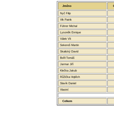
Jméno
Nyč Filip
Vlk Patrik
Führer Michal
Lysoněk Enrique
Válek Vít
Sekereš Martin
Skalický David
Bořil Tomáš
Jarmar Jiří
Klečka Jakub
Růžička Vojtěch
Slavík Daniel
Vlastní
Celkem