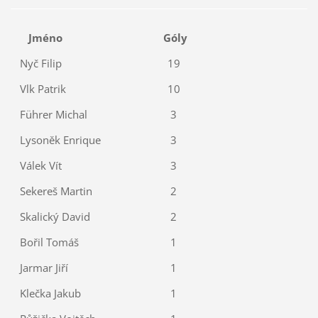
Jméno
Góly
Nyč Filip
19
Vlk Patrik
10
Führer Michal
3
Lysoněk Enrique
3
Válek Vít
3
Sekereš Martin
2
Skalický David
2
Bořil Tomáš
1
Jarmar Jiří
1
Klečka Jakub
1