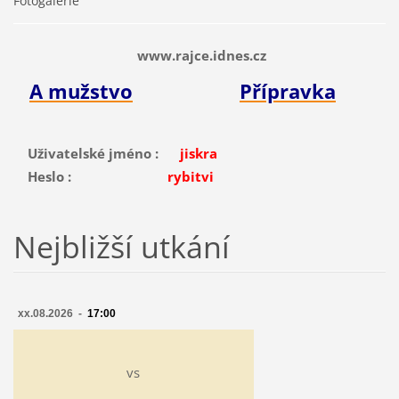
Fotogalerie
www.rajce.idnes.cz
A mužstvo
Přípravka
Uživatelské jméno :
jiskra
Heslo :
rybitvi
Nejbližší utkání
xx.08.2026 -
17:00
vs