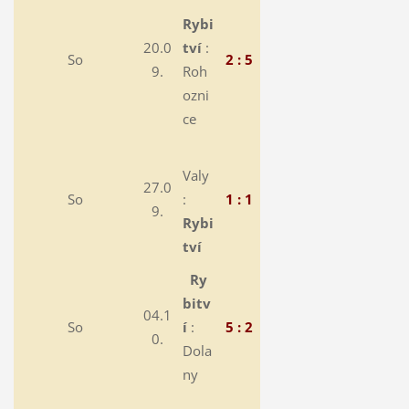
Rybi
20.0
tví
:
So
2 : 5
9.
Roh
ozni
ce
Valy
27.0
So
:
1 : 1
9.
Rybi
tví
Ry
bitv
04.1
So
í
:
5 : 2
0.
Dola
ny