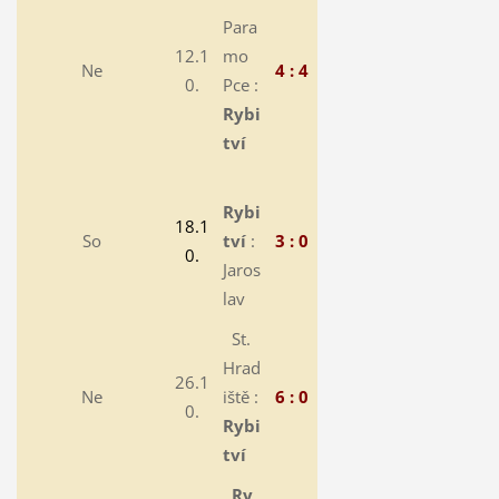
Para
12.1
mo
Ne
4 : 4
0.
Pce :
Rybi
tví
Rybi
18.1
So
tví
:
3 : 0
0.
Jaros
lav
St.
Hrad
26.1
Ne
iště :
6 : 0
0.
Rybi
tví
Ry