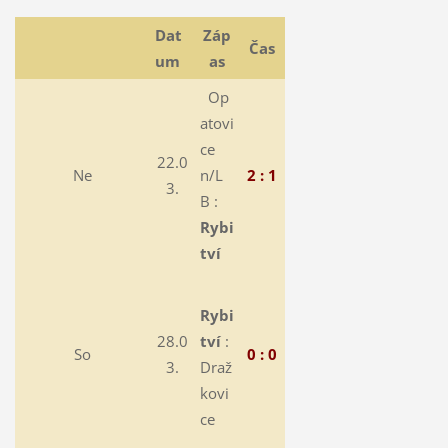
Dat
Záp
Čas
um
as
Op
atovi
ce
22.0
Ne
n/L
2 : 1
3.
B :
Rybi
tví
Rybi
28.0
tví
:
So
0 : 0
3.
Draž
kovi
ce