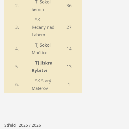
TJ Sokol
2.
36
Semín
SK
3.
Řečany nad
27
Labem
TJ Sokol
4.
14
Mnětice
TJ Jiskra
5.
13
Rybitví
SK Starý
6.
1
Mateřov
Střelci 2025 / 2026