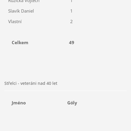
Růžička Vojtěch
1
Slavík Daniel
1
Vlastní
2
Celkem
49
Střelci - veteráni nad 40 let
Jméno
Góly