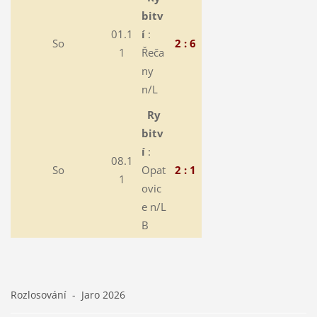
bitv
01.1
í
:
So
2 : 6
1
Řeča
ny
n/L
Ry
bitv
í
:
08.1
So
Opat
2 : 1
1
ovic
e n/L
B
Rozlosování - Jaro 2026