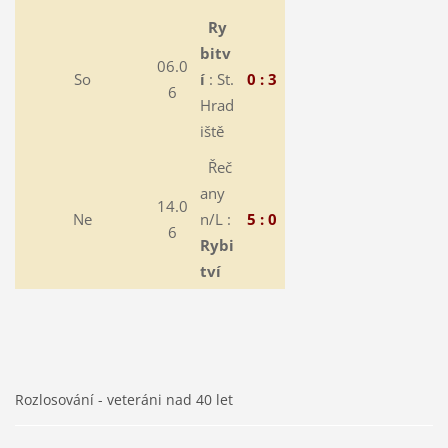
Ry
bitv
06.0
So
í
: St.
0 : 3
6
Hrad
iště
Řeč
any
14.0
Ne
n/L :
5 : 0
6
Rybi
tví
Rozlosování - veteráni nad 40 let