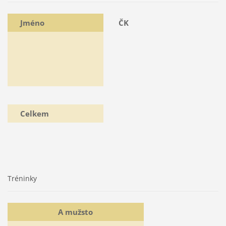
Jméno
ČK
Celkem
Tréninky
A mužsto