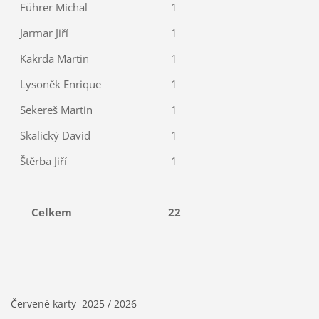
Führer Michal
1
Jarmar Jiří
1
Kakrda Martin
1
Lysoněk Enrique
1
Sekereš Martin
1
Skalický David
1
Štěrba Jiří
1
Celkem
22
Červené karty 2025 / 2026