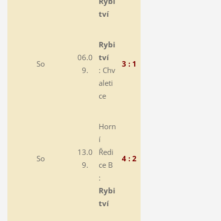
Rybi
tví
Rybi
06.0
tví
So
3 : 1
9.
:
Chv
aleti
ce
Horn
í
13.0
Ředi
So
4 : 2
9.
ce B
:
Rybi
tví