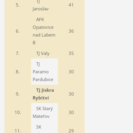
TJ
5.
41
Jaroslav
AFK
Opatovice
6.
36
nad Labem
B
7.
TJ Valy
35
TJ
8.
Paramo
30
Pardubice
TJ Jiskra
9.
30
Rybitví
SK Starý
10.
30
Mateřov
SK
11.
29