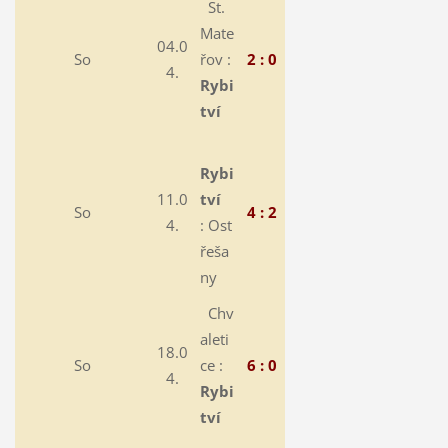
St.
Mate
04.0
So
řov :
2 : 0
4.
Rybi
tví
Rybi
11.0
tví
So
4 : 2
4.
:
Ost
řeša
ny
Chv
aleti
18.0
So
ce :
6 : 0
4.
Rybi
tví