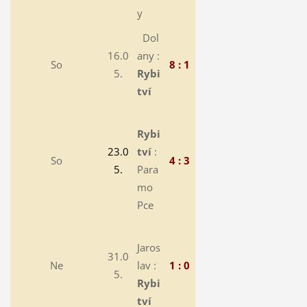
y
Dol
16.0
any :
So
8 : 1
5.
Rybi
tví
Rybi
23.0
tví
:
So
4 : 3
5.
Para
mo
Pce
Jaros
31.0
Ne
lav :
1 : 0
5.
Rybi
tví