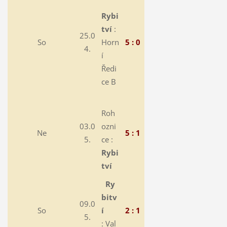
Rybi
tví
:
25.0
So
Horn
5 : 0
4.
í
Ředi
ce B
Roh
03.0
ozni
Ne
5 : 1
5.
ce :
Rybi
tví
Ry
bitv
09.0
So
í
2 : 1
5.
: Val