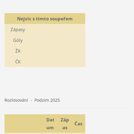
Nejvíc s tímto soupeřem
Zápasy
Góly
ŽK
ČK
Rozlosování - Podzim 2025
Dat
Záp
Čas
um
as