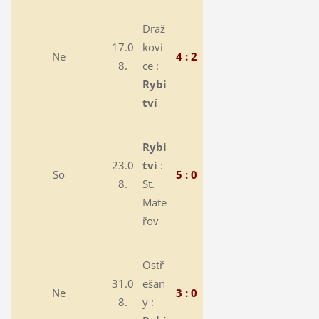
Draž
17.0
kovi
Ne
4 : 2
8.
ce :
Rybi
tví
Rybi
23.0
tví
:
So
5 : 0
8.
St.
Mate
řov
Ostř
31.0
ešan
Ne
3 : 0
8.
y :