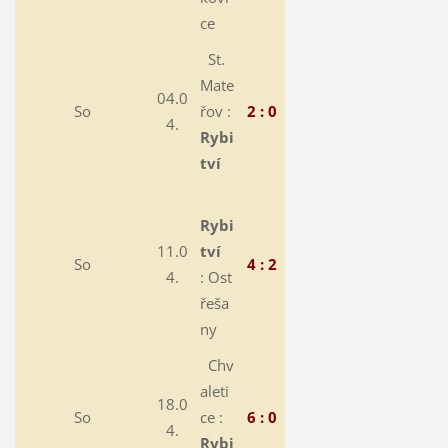
ce
St.
Mate
04.0
So
řov :
2 : 0
4.
Rybi
tví
Rybi
11.0
tví
So
4 : 2
4.
:
Ost
řeša
ny
Chv
aleti
18.0
So
ce :
6 : 0
4.
Rybi