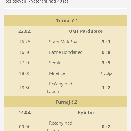
Rozlosování - veteráni nad 40 let
Turnaj č.1
22.02.
UMT Pardubice
16:25
Starý Mateřov
3 : 1
16:50
Lázně Bohdaneč
0 : 8
17:40
Semín
3 : 5
18:05
Mnětice
4 : 3p
Řečany nad
18:30
1 : 2
Labem
Turnaj č.2
14.03.
Rybitví
Řečany nad
09:00
0 : 2
Labem