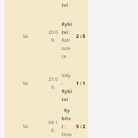
tví
Rybi
20.0
tví
:
So
2 : 5
9.
Roh
ozni
ce
Valy
27.0
So
:
1 : 1
9.
Rybi
tví
Ry
bitv
04.1
So
í
:
5 : 2
0.
Dola