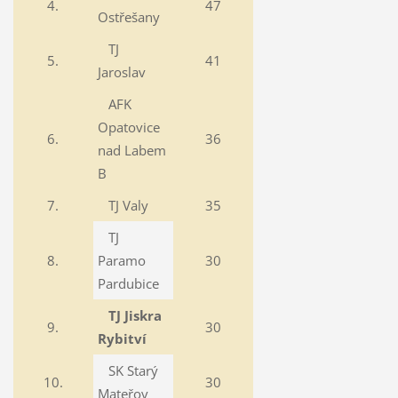
4.
47
Ostřešany
TJ
5.
41
Jaroslav
AFK
Opatovice
6.
36
nad Labem
B
7.
TJ Valy
35
TJ
8.
Paramo
30
Pardubice
TJ Jiskra
9.
30
Rybitví
SK Starý
10.
30
Mateřov