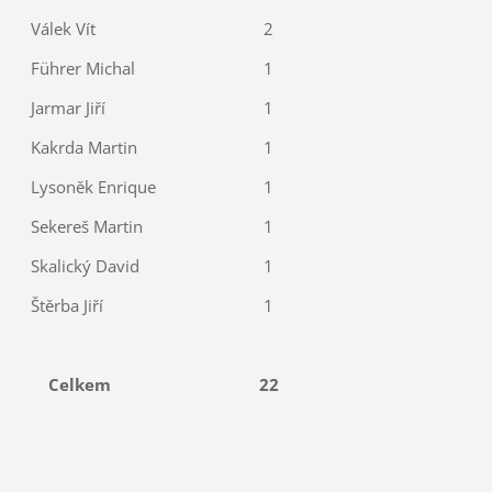
Válek Vít
2
Führer Michal
1
Jarmar Jiří
1
Kakrda Martin
1
Lysoněk Enrique
1
Sekereš Martin
1
Skalický David
1
Štěrba Jiří
1
Celkem
22