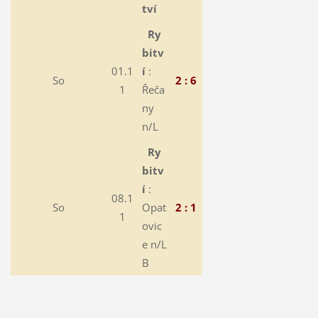
tví
Ry
bitv
01.1
í
:
So
2 : 6
1
Řeča
ny
n/L
Ry
bitv
í
:
08.1
So
Opat
2 : 1
1
ovic
e n/L
B