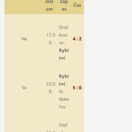
Dat
Záp
Čas
um
as
Draž
17.0
kovi
Ne
4 : 2
8.
ce :
Rybi
tví
Rybi
23.0
tví
:
So
5 : 0
8.
St.
Mate
řov
Ostř