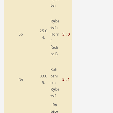
tví
Rybi
tví
:
25.0
So
Horn
5 : 0
4.
í
Ředi
ce B
Roh
03.0
ozni
Ne
5 : 1
5.
ce :
Rybi
tví
Ry
bitv