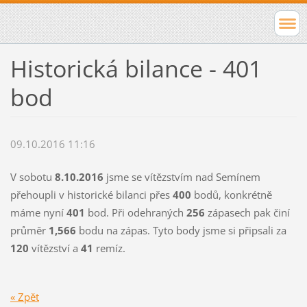
Historická bilance - 401
bod
09.10.2016 11:16
V sobotu
8.10.2016
jsme se vítězstvím nad Semínem
přehoupli v historické bilanci přes
400
bodů, konkrétně
máme nyní
401
bod. Při odehraných
256
zápasech pak činí
průměr
1,566
bodu na zápas. Tyto body jsme si připsali za
120
vítězství a
41
remíz.
« Zpět