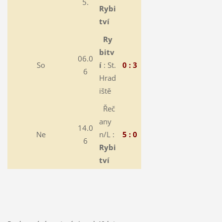
5.
Rybi
tví
Ry
bitv
06.0
So
í
: St.
0 : 3
6
Hrad
iště
Řeč
any
14.0
Ne
n/L :
5 : 0
6
Rybi
tví