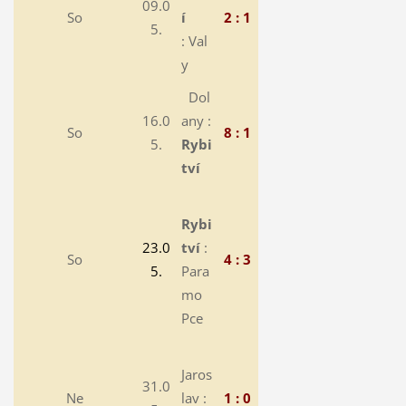
09.0
So
í
2 : 1
5.
: Val
y
Dol
16.0
any :
So
8 : 1
5.
Rybi
tví
Rybi
23.0
tví
:
So
4 : 3
5.
Para
mo
Pce
Jaros
31.0
Ne
lav :
1 : 0