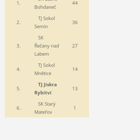
1.
44
Bohdaneč
TJ Sokol
2.
36
Semín
SK
3.
Řečany nad
27
Labem
TJ Sokol
4.
14
Mnětice
TJ Jiskra
5.
13
Rybitví
SK Starý
6.
1
Mateřov