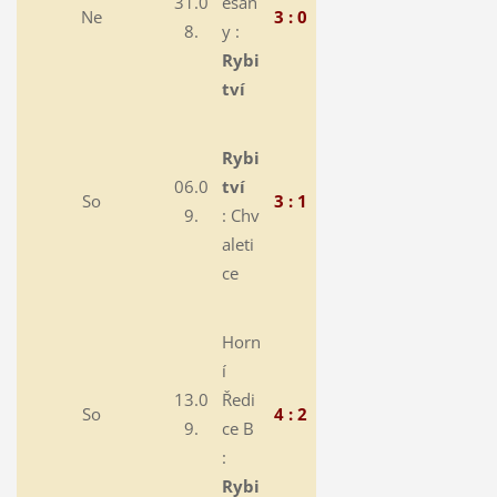
31.0
ešan
Ne
3 : 0
8.
y :
Rybi
tví
Rybi
06.0
tví
So
3 : 1
9.
:
Chv
aleti
ce
Horn
í
13.0
Ředi
So
4 : 2
9.
ce B
:
Rybi