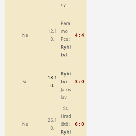
ny
Para
12.1
mo
Ne
4 : 4
0.
Pce :
Rybi
tví
Rybi
18.1
So
tví
:
3 : 0
0.
Jaros
lav
St.
Hrad
26.1
Ne
iště :
6 : 0
0.
Rybi