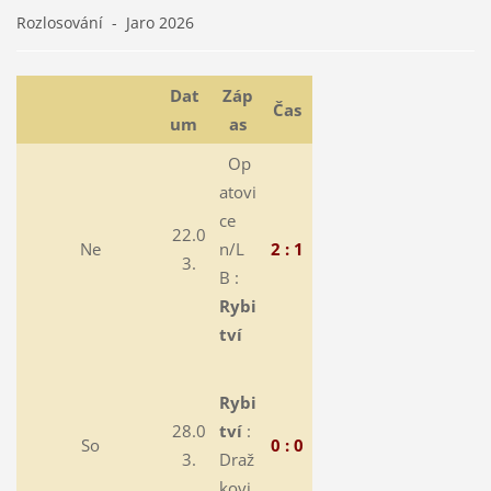
Rozlosování - Jaro 2026
Dat
Záp
Čas
um
as
Op
atovi
ce
22.0
Ne
n/L
2 : 1
3.
B :
Rybi
tví
Rybi
28.0
tví
:
So
0 : 0
3.
Draž
kovi