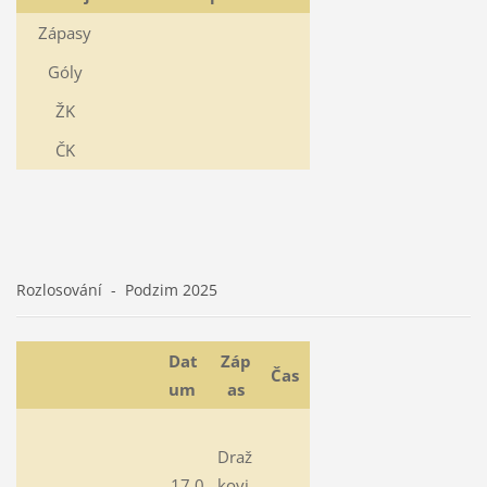
Zápasy
Góly
ŽK
ČK
Rozlosování - Podzim 2025
Dat
Záp
Čas
um
as
Draž
17.0
kovi