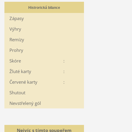
Histrorická bilance
Zápasy
Výhry
Remízy
Prohry
Skóre
:
Žluté karty
:
Červené karty
:
Shutout
Nevstřelený gól
Nejvíc s tímto soupeřem