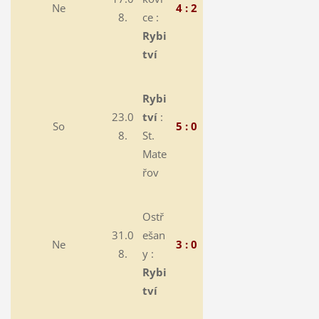
Ne
4 : 2
8.
ce :
Rybi
tví
Rybi
23.0
tví
:
So
5 : 0
8.
St.
Mate
řov
Ostř
31.0
ešan
Ne
3 : 0
8.
y :
Rybi
tví