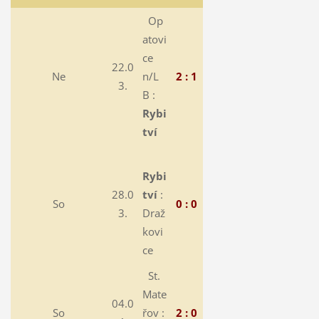
Op
atovi
ce
22.0
Ne
n/L
2 : 1
3.
B :
Rybi
tví
Rybi
28.0
tví
:
So
0 : 0
3.
Draž
kovi
ce
St.
Mate
04.0
So
řov :
2 : 0