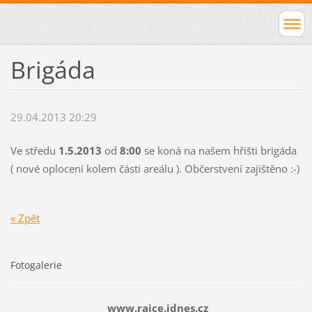
Brigáda
29.04.2013 20:29
Ve středu
1.5.2013
od
8:00
se koná na našem hřišti brigáda
( nové oplocení kolem části areálu ). Občerstvení zajištěno :-)
« Zpět
Fotogalerie
www.rajce.idnes.cz