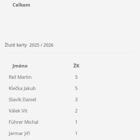
Celkem
Žluté karty 2025 / 2026
Jméno
ŽK
Rež Martin
5
Klečka Jakub
5
Slavík Daniel
3
Válek Vít
2
Führer Michal
1
Jarmar Jiří
1