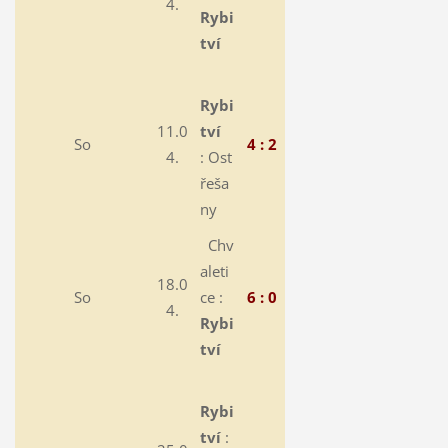
4.
Rybi
tví
Rybi
11.0
tví
So
4 : 2
4.
:
Ost
řeša
ny
Chv
aleti
18.0
So
ce :
6 : 0
4.
Rybi
tví
Rybi
tví
: