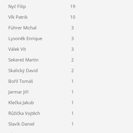
Nyč Filip
19
Vlk Patrik
10
Führer Michal
3
Lysoněk Enrique
3
Válek Vít
3
Sekereš Martin
2
Skalický David
2
Bořil Tomáš
1
Jarmar Jiří
1
Klečka Jakub
1
Růžička Vojtěch
1
Slavík Daniel
1