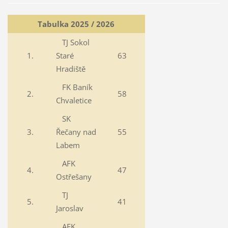
Tabulka 2025 / 2026
TJ Sokol
1.
Staré
63
Hradiště
FK Baník
2.
58
Chvaletice
SK
3.
Řečany nad
55
Labem
AFK
4.
47
Ostřešany
TJ
5.
41
Jaroslav
AFK