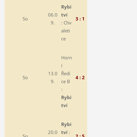
Rybi
06.0
tví
So
3 : 1
9.
:
Chv
aleti
ce
Horn
í
13.0
Ředi
So
4 : 2
9.
ce B
:
Rybi
tví
Rybi
20.0
tví
:
So
2 : 5