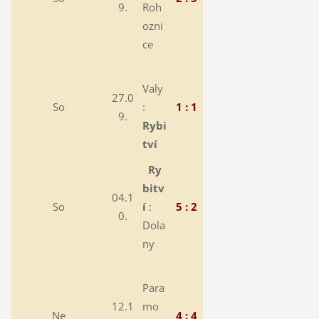
9.
Roh
ozni
ce
Valy
27.0
So
:
1 : 1
9.
Rybi
tví
Ry
bitv
04.1
So
í
:
5 : 2
0.
Dola
ny
Para
12.1
mo
Ne
4 : 4