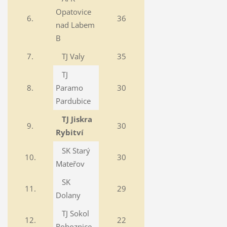
Opatovice
6.
36
nad Labem
B
7.
TJ Valy
35
TJ
8.
Paramo
30
Pardubice
TJ Jiskra
9.
30
Rybitví
SK Starý
10.
30
Mateřov
SK
11.
29
Dolany
TJ Sokol
12.
22
Rohoznice