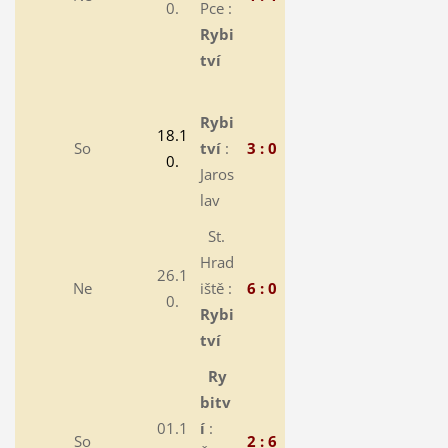
0.
Pce :
Rybi
tví
Rybi
18.1
So
tví
:
3 : 0
0.
Jaros
lav
St.
Hrad
26.1
Ne
iště :
6 : 0
0.
Rybi
tví
Ry
bitv
01.1
í
:
So
2 : 6