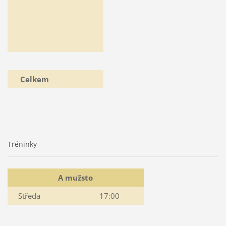
Celkem
Tréninky
A mužsto
Středa
17:00