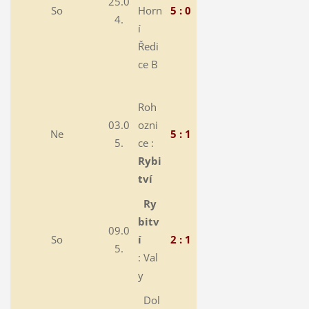
25.0
So
Horn
5 : 0
4.
í
Ředi
ce B
Roh
03.0
ozni
Ne
5 : 1
5.
ce :
Rybi
tví
Ry
bitv
09.0
So
í
2 : 1
5.
: Val
y
Dol