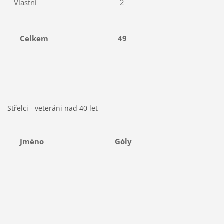
Vlastní
2
Celkem
49
Střelci - veteráni nad 40 let
Jméno
Góly