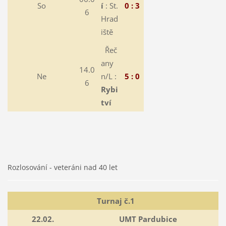
So
í
: St.
0 : 3
6
Hrad
iště
Řeč
any
14.0
Ne
n/L :
5 : 0
6
Rybi
tví
Rozlosování - veteráni nad 40 let
Turnaj č.1
22.02.
UMT Pardubice