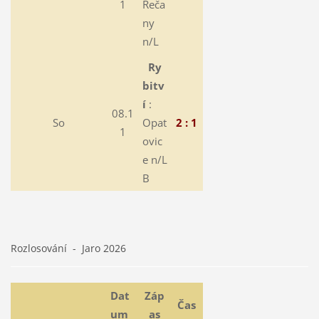
1
Řeča
ny
n/L
Ry
bitv
í
:
08.1
So
Opat
2 : 1
1
ovic
e n/L
B
Rozlosování - Jaro 2026
Dat
Záp
Čas
um
as