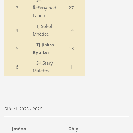
SK
3.
Řečany nad
27
Labem
TJ Sokol
4.
14
Mnětice
TJ Jiskra
5.
13
Rybitví
SK Starý
6.
1
Mateřov
Střelci 2025 / 2026
Jméno
Góly