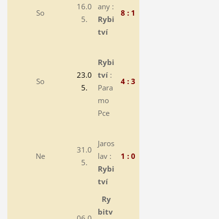
16.0
any :
So
8 : 1
5.
Rybi
tví
Rybi
23.0
tví
:
So
4 : 3
5.
Para
mo
Pce
Jaros
31.0
Ne
lav :
1 : 0
5.
Rybi
tví
Ry
bitv
06.0