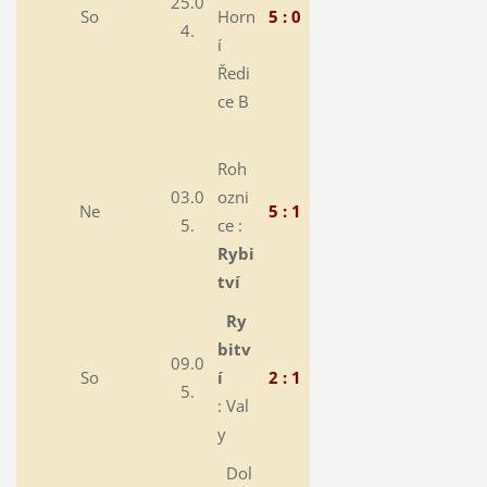
25.0
So
Horn
5 : 0
4.
í
Ředi
ce B
Roh
03.0
ozni
Ne
5 : 1
5.
ce :
Rybi
tví
Ry
bitv
09.0
So
í
2 : 1
5.
: Val
y
Dol