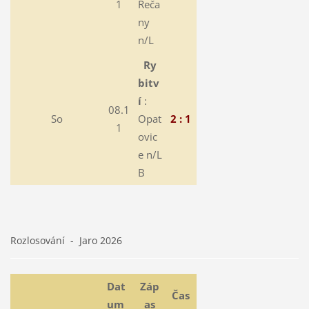
1
Řeča
ny
n/L
Ry
bitv
í
:
08.1
So
Opat
2 : 1
1
ovic
e n/L
B
Rozlosování - Jaro 2026
Dat
Záp
Čas
um
as