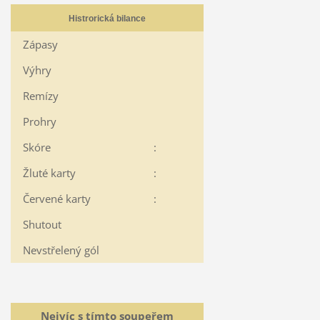
Histrorická bilance
Zápasy
Výhry
Remízy
Prohry
Skóre
:
Žluté karty
:
Červené karty
:
Shutout
Nevstřelený gól
Nejvíc s tímto soupeřem