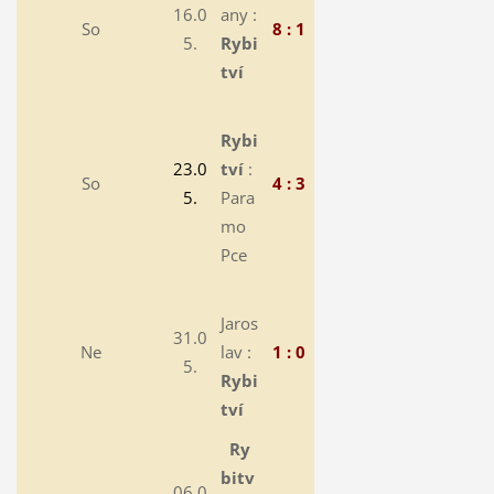
16.0
any :
So
8 : 1
5.
Rybi
tví
Rybi
23.0
tví
:
So
4 : 3
5.
Para
mo
Pce
Jaros
31.0
Ne
lav :
1 : 0
5.
Rybi
tví
Ry
bitv
06.0