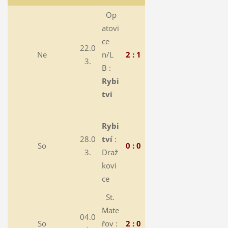
Op
atovi
ce
22.0
Ne
n/L
2 : 1
3.
B :
Rybi
tví
Rybi
28.0
tví
:
So
0 : 0
3.
Draž
kovi
ce
St.
Mate
04.0
So
řov :
2 : 0