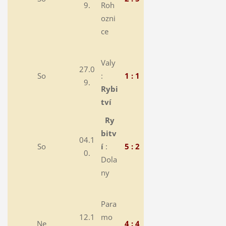
9.
Roh
ozni
ce
Valy
27.0
So
:
1 : 1
9.
Rybi
tví
Ry
bitv
04.1
So
í
:
5 : 2
0.
Dola
ny
Para
12.1
mo
Ne
4 : 4