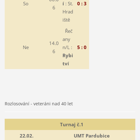
So
í
: St.
0 : 3
6
Hrad
iště
Řeč
any
14.0
Ne
n/L :
5 : 0
6
Rybi
tví
Rozlosování - veteráni nad 40 let
Turnaj č.1
22.02.
UMT Pardubice