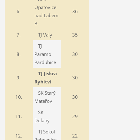
Opatovice
6.
36
nad Labem
B
7.
TJ Valy
35
TJ
8.
Paramo
30
Pardubice
TJ Jiskra
9.
30
Rybitví
SK Starý
10.
30
Mateřov
SK
11.
29
Dolany
TJ Sokol
12.
22
Rohoznice