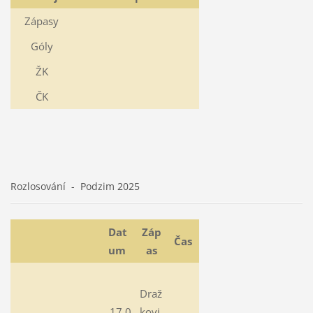
Zápasy
Góly
ŽK
ČK
Rozlosování - Podzim 2025
Dat
Záp
Čas
um
as
Draž
17.0
kovi