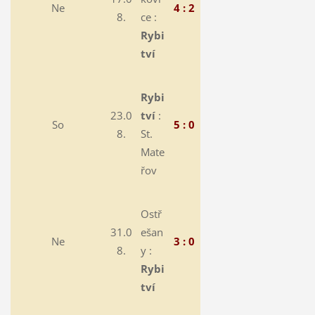
Ne
4 : 2
8.
ce :
Rybi
tví
Rybi
23.0
tví
:
So
5 : 0
8.
St.
Mate
řov
Ostř
31.0
ešan
Ne
3 : 0
8.
y :
Rybi
tví