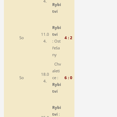
4.
Rybi
tví
Rybi
11.0
tví
So
4 : 2
4.
:
Ost
řeša
ny
Chv
aleti
18.0
So
ce :
6 : 0
4.
Rybi
tví
Rybi
tví
: