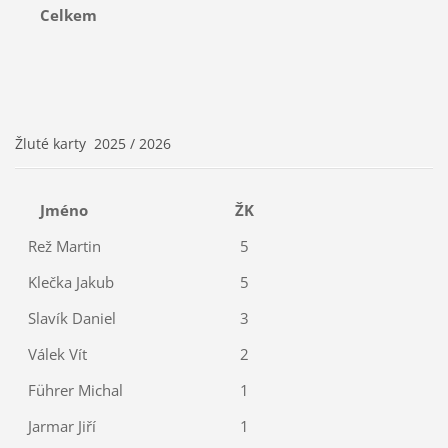
Celkem
Žluté karty 2025 / 2026
Jméno
ŽK
Rež Martin
5
Klečka Jakub
5
Slavík Daniel
3
Válek Vít
2
Führer Michal
1
Jarmar Jiří
1