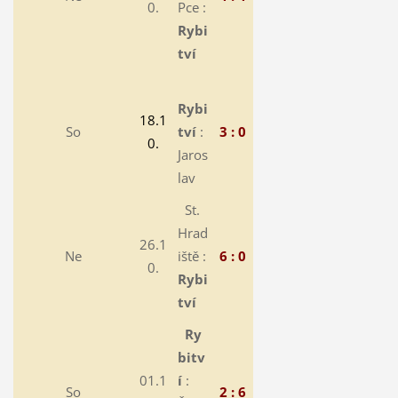
0.
Pce :
Rybi
tví
Rybi
18.1
So
tví
:
3 : 0
0.
Jaros
lav
St.
Hrad
26.1
Ne
iště :
6 : 0
0.
Rybi
tví
Ry
bitv
01.1
í
:
So
2 : 6