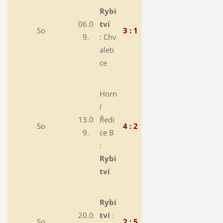
Rybi
06.0
tví
So
3 : 1
9.
:
Chv
aleti
ce
Horn
í
13.0
Ředi
So
4 : 2
9.
ce B
:
Rybi
tví
Rybi
20.0
tví
:
So
2 : 5