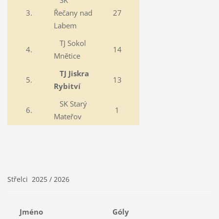
SK
3.
Řečany nad
27
Labem
TJ Sokol
4.
14
Mnětice
TJ Jiskra
5.
13
Rybitví
SK Starý
6.
1
Mateřov
Střelci 2025 / 2026
Jméno
Góly