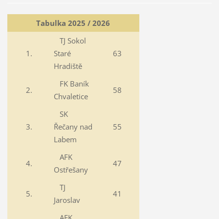
Tabulka 2025 / 2026
TJ Sokol
1.
Staré
63
Hradiště
FK Baník
2.
58
Chvaletice
SK
3.
Řečany nad
55
Labem
AFK
4.
47
Ostřešany
TJ
5.
41
Jaroslav
AFK