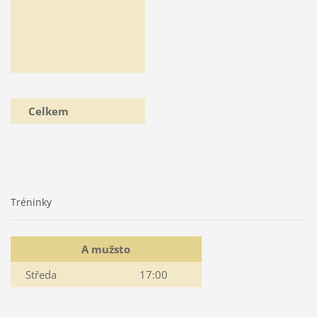
Celkem
Tréninky
A mužsto
Středa
17:00