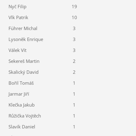
Nyč Filip
19
Vlk Patrik
10
Führer Michal
3
Lysoněk Enrique
3
Válek Vít
3
Sekereš Martin
2
Skalický David
2
Bořil Tomáš
1
Jarmar Jiří
1
Klečka Jakub
1
Růžička Vojtěch
1
Slavík Daniel
1